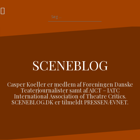
Videre
til
Søg
indhold
efter:
SCENEBLOG
Casper Koeller er medlem af Foreningen Danske
Teaterjournalister samt af AICT – IATC
International Association of Theatre Critics.
SCENEBLOG.DK er tilmeldt PRESSENÆVNET.