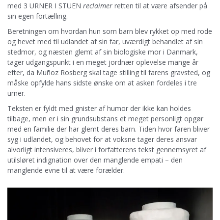
med 3 URNER I STUEN
reclaimer
retten til at være afsender på
sin egen fortælling.
Beretningen om hvordan hun som barn blev rykket op med rode
og hevet med til udlandet af sin far, uværdigt behandlet af sin
stedmor, og næsten glemt af sin biologiske mor i Danmark,
tager udgangspunkt i en meget jordnær oplevelse mange år
efter, da Muñoz Rosberg skal tage stilling til farens gravsted, og
måske opfylde hans sidste ønske om at asken fordeles i tre
urner.
Teksten er fyldt med gnister af humor der ikke kan holdes
tilbage, men er i sin grundsubstans et meget personligt opgør
med en familie der har glemt deres barn. Tiden hvor faren bliver
syg i udlandet, og behovet for at voksne tager deres ansvar
alvorligt intensiveres, bliver i forfatterens tekst gennemsyret af
utilsløret indignation over den manglende empati – den
manglende evne til at være forælder.