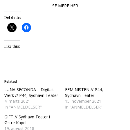
SE MERE HER
Del dette:
Like this:
Related
LUNA SECONDA – Digitalt
FEMINISTEN // P44,
Værk // P44, Sydhavn Teater
Sydhavn Teater
4. marts 2021
15. november 2021
In "ANMELDELSER"
In "ANMELDELSER"
GIFT // Sydhavn Teater i
Østre Kapel
19. august 2018