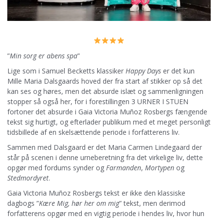
”
Min sorg er abens spa
”
Lige som i Samuel Becketts klassiker
Happy Days
er det kun
Mille Maria Dalsgaards hoved der fra start af stikker op så det
kan ses og høres, men det absurde islæt og sammenligningen
stopper så også her, for i forestillingen 3 URNER I STUEN
fortoner det absurde i Gaia Victoria Muñoz Rosbergs fængende
tekst sig hurtigt, og efterlader publikum med et meget personligt
tidsbillede af en skelsættende periode i forfatterens liv.
Sammen med Dalsgaard er det Maria Carmen Lindegaard der
står på scenen i denne urneberetning fra det virkelige liv, dette
opgør med fordums synder og
Farmanden
,
Mortypen
og
Stedmordyret
.
Gaia Victoria Muñoz Rosbergs tekst er ikke den klassiske
dagbogs ”
Kære Mig, hør her om mig
” tekst, men derimod
forfatterens opgør med en vigtig periode i hendes liv, hvor hun