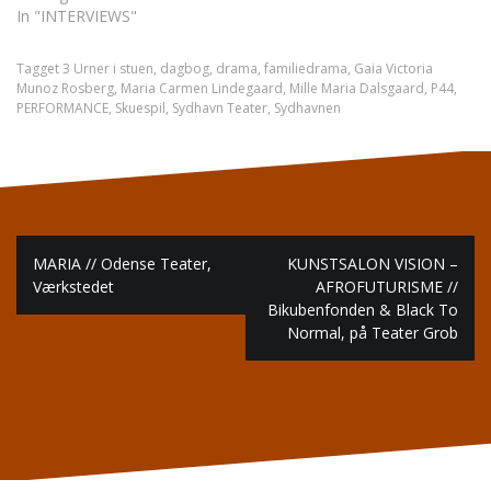
In "INTERVIEWS"
Tagget
3 Urner i stuen
,
dagbog
,
drama
,
familiedrama
,
Gaia Victoria
Munoz Rosberg
,
Maria Carmen Lindegaard
,
Mille Maria Dalsgaard
,
P44
,
PERFORMANCE
,
Skuespil
,
Sydhavn Teater
,
Sydhavnen
Indlægsnavigation
MARIA // Odense Teater,
KUNSTSALON VISION –
Værkstedet
AFROFUTURISME //
Bikubenfonden & Black To
Normal, på Teater Grob