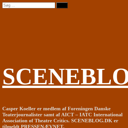
Videre
Søg
til
efter:
indhold
SCENEBL
Casper Koeller er medlem af Foreningen Danske
Teaterjournalister samt af AICT – IATC International
Association of Theatre Critics. SCENEBLOG.DK er
tilmeldt PRESSENÆVNET.