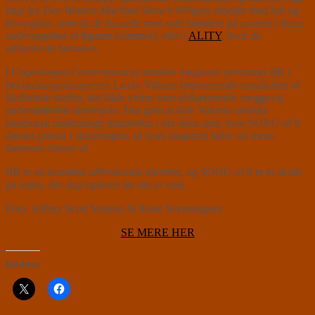
linje fra
Two Women Machine Show’s
tidligere arbejde med lyd og
bevægelse, som da de dansede med små højtalere på armene i deres
undersøgelser af figuren (rummet), eller i
ALITY
, hvor de
udforskede fantasien.
I Copenhagen Contemporarys smukke megarum performer IIR i
beklædningsdesigneren Lærke Valums imponerende installation af
lilaflettede stoffer, der både virker som afskærmende vægge og
understøttende dansegulv. Fint greb at lade Valums rustikke
håndværk understrege intimiteten i det store rum, hvor SONG of 8
danses præcis i skumringen, så lyset langsomt fader ud mens
danserne danser af.
IIR er en konstant udforskende identitet, og SONG of 8 er et skridt
på vejen, der skal opleves før det er væk.
Foto: Jeffrey Scott Stratton & Rune Svenningsen
SE MERE HER
Del dette: