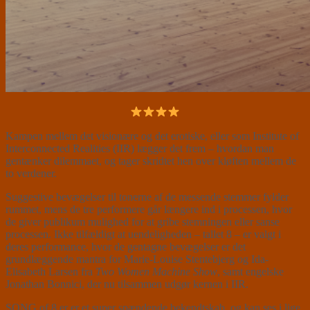
Kampen mellem det visionære og det erotiske, eller som Institute of
Interconnected Realities (IIR) lægger det frem – hvordan man
gentænker dilemmaet, og tager skridtet hen over kløften mellem de
to verdener.
Suggestive bevægelser til tonerne af de messende stemmer fylder
rummet, mens de tre performere går længere ind i processen, hvor
de giver publikum mulighed for at gribe stemningen eller sanse
processen. Ikke tilfældigt at uendeligheden – tallet 8 – er valgt i
deres performance, hvor de gentagne bevægelser er det
grundlæggende mantra for Marie-Louise Stentebjerg og Ida-
Elisabeth Larsen fra
Two Women Machine Show
, samt engelske
Jonathan Bonnici, der nu tilsammen udgør kernen i IIR.
SONG of 8 er er et super spændende bekendtskab, og kan ses i lige