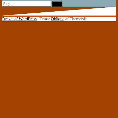
Søg
efter:
Drevet af WordPress
|
Tema:
Oblique
af Themeisle.