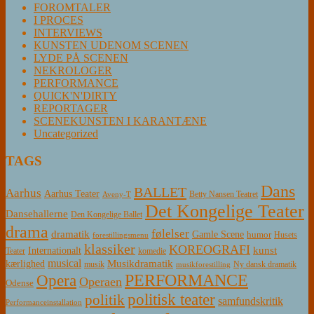
FOROMTALER
I PROCES
INTERVIEWS
KUNSTEN UDENOM SCENEN
LYDE PÅ SCENEN
NEKROLOGER
PERFORMANCE
QUICK'N'DIRTY
REPORTAGER
SCENEKUNSTEN I KARANTÆNE
Uncategorized
TAGS
Dans
BALLET
Aarhus
Aarhus Teater
Betty Nansen Teatret
Aveny-T
Det Kongelige Teater
Dansehallerne
Den Kongelige Ballet
drama
følelser
dramatik
Gamle Scene
humor
Husets
forestillingsmenu
klassiker
KOREOGRAFI
kunst
Internationalt
Teater
komedie
musical
Musikdramatik
kærlighed
Ny dansk dramatik
musik
musikforestilling
PERFORMANCE
Opera
Operaen
Odense
politisk teater
politik
samfundskritik
Performanceinstallation