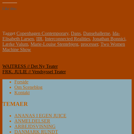
Like this:
Tagget
Copenhagen Contemporary
,
Dans
,
Dansehallerne
,
Ida-
Elisabeth Larsen
,
IIR
,
Interconnected Realities
,
Jonathan Bonnici
,
Lærke Valum
,
Marie-Louise Stentebjerg
,
processer
,
Two Women
Machine Show
Indlægsnavigation
WAITRESS // Det Ny Teater
FRK. JULIE // Vendsyssel Teater
Forside
Om Sceneblog
Kontakt
TEMAER
ANANAS I EGEN JUICE
ANMELDELSER
ARBEJDSVISNING
DANMARK RUNDT