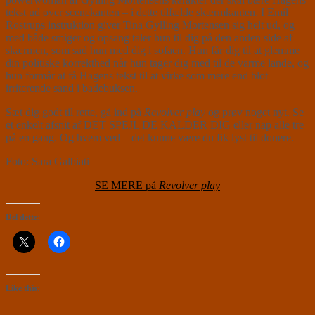
tekst ud over scenekanten – i dette tilfælde skærmkanten. I Emil
Rostrups instruktion giver Tina Gylling Mortensen sig helt ud, og
med både smiger og opsang taler hun til dig på den anden side af
skærmen, som sad hun med dig i sofaen. Hun får dig til at glemme
din politiske korrekthed når hun tager dig med til de varme lande, og
hun formår at få Hagens tekst til at virke som mere end blot
irriterende sand i badebuksen.
Sæt dig godt til rette, gå ind på
Revolver play
og prøv noget nyt. Se
et enkelt afsnit af DET SPEJL DE KALDER DIG eller nap alle tre
på en gang. Og hvem ved – det kunne være du fik lyst til donere.
Foto: Sara Galbiati
SE MERE på
Revolver play
Del dette:
Like this: