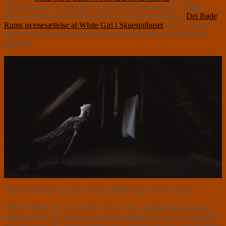
teksten direkte og uden filter. Ingen fine fornemmelser – Hagen
italesætter lyst på sin helt egen måde, og lige siden jeg så
Det Røde
Rums iscenesættelse af White Girl i Skuespilhuset
i 2013, har jeg
nydt hendes implicitte fuckfinger i teksterne, der altid går lige til
grænsen.
”
Nu ved jeg ikke, om jeg må sige sådan noget her hos dig?
”
I DET SPEJL DE KALDER DIG er Tina Gylling Mortensen den
modne kvinde der savner sin sorte strandkæreste, og det er netop en
powerwoman af Gylling Mortensens karakter der skal bære Hagens