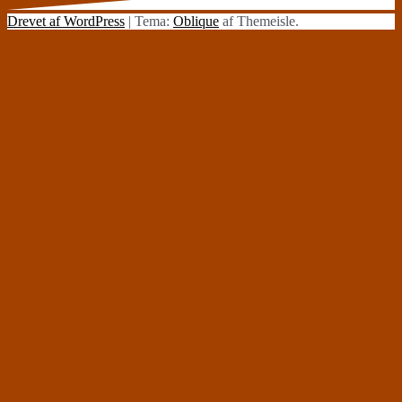
Drevet af WordPress
|
Tema:
Oblique
af Themeisle.