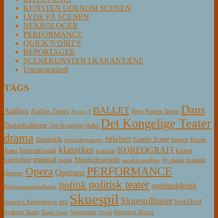
KUNSTEN UDENOM SCENEN
LYDE PÅ SCENEN
NEKROLOGER
PERFORMANCE
QUICK'N'DIRTY
REPORTAGER
SCENEKUNSTEN I KARANTÆNE
Uncategorized
TAGS
Dans
BALLET
Aarhus
Aarhus Teater
Betty Nansen Teatret
Aveny-T
Det Kongelige Teater
Dansehallerne
Den Kongelige Ballet
drama
følelser
dramatik
Gamle Scene
humor
Husets
forestillingsmenu
klassiker
KOREOGRAFI
kunst
Internationalt
Teater
komedie
musical
Musikdramatik
kærlighed
Ny dansk dramatik
musik
musikforestilling
PERFORMANCE
Opera
Operaen
Odense
politisk teater
politik
samfundskritik
Performanceinstallation
Skuespil
Skuespilhuset
sex
Sort/Hvid
Scener i København
Østerbro Teater
Sydhavn Teater
Teatermenu
Teater Grob
Tivoli