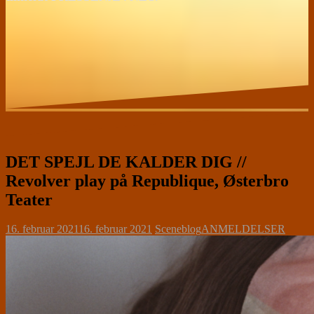
DET SPEJL DE KALDER DIG //
Revolver play på Republique, Østerbro
Teater
16. februar 2021
16. februar 2021
Sceneblog
ANMELDELSER