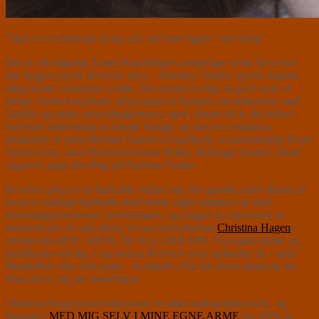
”
Han er en fotokopi af sig selv, når han ligger i min seng
”
Det er selvfølgelig Teater Republiques uregerlige scene Revolver
der lægger ryg til
Revolver play
– Østerbro Teaters nyeste digitale
tiltag under coronaens svøbe. Det kunne nu lige så godt være et
længe ventet knopskud, udsprunget af kampen om tilskuerne med
Netflix og andre streamingtjenester, men i denne tid er det blevet
bydende nødvendigt at handle hurtigt, og med en redaktion
bestående af teaterdirektør Emmet Feigenberg, sceneinstruktør Rune
David Grue, samt Revolverkurator Rikke Hedeager herself, bliver
opgaven taget alvorligt på Østerbro Teater.
Revolver play
er en fræk lille online sag, der ganske uden skelen til
hvad vi normalt forbinder med teater, tager kampen op med
streamingtjenesternes serieformater, og lægger fra land med en
miniserie på tre små afsnit, af succesforfatteren
Christina Hagen
s
nyeste tekst DET SPEJL DE KALDER DIG. Formatet kalder på
publikums velvilje, i og med at
Revolver play
opfordrer til – med
MobilePay eller QR-kode – at donere 25kr for hvert afsnit du ser.
Men det er dig der bestemmer.
Christina Hagens hovedpersoner er altid modstandskvinder, og
ligesom i
MED MIG SELV I MINE EGNE ARME
fra 2019, er