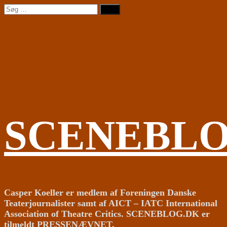
Videre
Søg
til
efter:
indhold
SCENEBL
Casper Koeller er medlem af Foreningen Danske
Teaterjournalister samt af AICT – IATC International
Association of Theatre Critics. SCENEBLOG.DK er
tilmeldt PRESSENÆVNET.