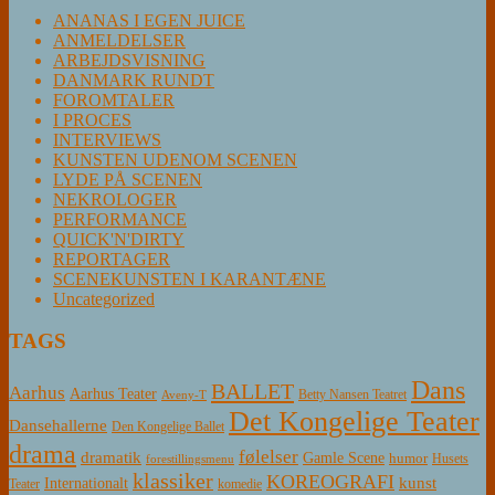
ANANAS I EGEN JUICE
ANMELDELSER
ARBEJDSVISNING
DANMARK RUNDT
FOROMTALER
I PROCES
INTERVIEWS
KUNSTEN UDENOM SCENEN
LYDE PÅ SCENEN
NEKROLOGER
PERFORMANCE
QUICK'N'DIRTY
REPORTAGER
SCENEKUNSTEN I KARANTÆNE
Uncategorized
TAGS
Dans
BALLET
Aarhus
Aarhus Teater
Betty Nansen Teatret
Aveny-T
Det Kongelige Teater
Dansehallerne
Den Kongelige Ballet
drama
følelser
dramatik
Gamle Scene
humor
Husets
forestillingsmenu
klassiker
KOREOGRAFI
kunst
Internationalt
Teater
komedie