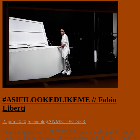
#ASIFILOOKEDLIKEME // Fabio
Liberti
2. juni 2020
Sceneblog
ANMELDELSER
Virtuel snigpremiere d. 27.05.2020 Dagens virtuelle godbid bød på
en live backstagevisning på et koreografisk værk af Fabio Liberti, en