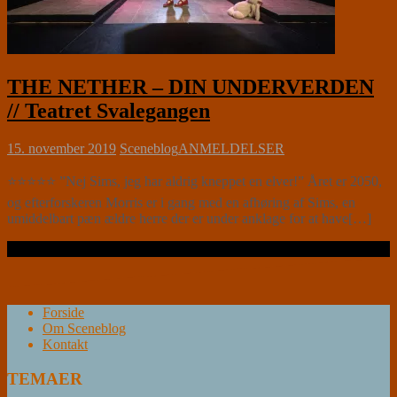
THE NETHER – DIN UNDERVERDEN
// Teatret Svalegangen
15. november 2019
Sceneblog
ANMELDELSER
⭐⭐⭐⭐⭐ ”Nej Sims, jeg har aldrig kneppet en elver!” Året er 2050,
og efterforskeren Morris er i gang med en afhøring af Sims, en
umiddelbart pæn ældre herre der er under anklage for at have[…]
Læs videre …
Forside
Om Sceneblog
Kontakt
TEMAER