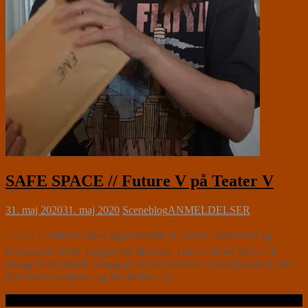
SAFE SPACE // Future V på Teater V
31. maj 2020
31. maj 2020
Sceneblog
ANMELDELSER
⭐⭐⭐⭐⭐ Virtuelt teater, digidramatik via Zoom Teaterleder og
iscenesætter Pelle Koppel har fået nok. Han er blevet træt af de
mange halvhjertede forsøg på at transformere teateroplevelsen ind i
det virtuelle univers, og har derfor[…]
Læs videre …