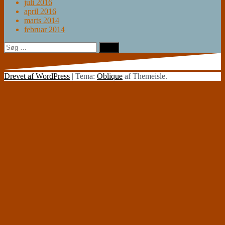
juli 2016
april 2016
marts 2014
februar 2014
Søg
efter:
Drevet af WordPress
|
Tema:
Oblique
af Themeisle.