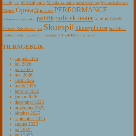
musical
Musikdramatik
kærlighed
Ny dansk dramatik
musik
musikforestilling
PERFORMANCE
Opera
Operaen
Odense
politisk teater
politik
samfundskritik
Performanceinstallation
Skuespil
Skuespilhuset
sex
Sort/Hvid
Scener i København
Østerbro Teater
Sydhavn Teater
Teatermenu
Teater Grob
Tivoli
TILBAGEBLIK
august 2026
juli 2026
juni 2026
maj 2026
april 2026
marts 2026
februar 2026
januar 2026
december 2025
november 2025
oktober 2025
september 2025
august 2025
juli 2025
juni 2025