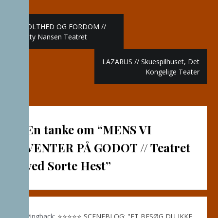
Indlægsnavigation
STOLTHED OG FORDOM //
Betty Nansen Teatret
LAZARUS // Skuespilhuset, Det
Kongelige Teater
En tanke om “
MENS VI
VENTER PÅ GODOT // Teatret
ved Sorte Hest
”
Pingback:
⭐️⭐️⭐️⭐️⭐️ SCENEBLOG: "ET BESØG DU IKKE