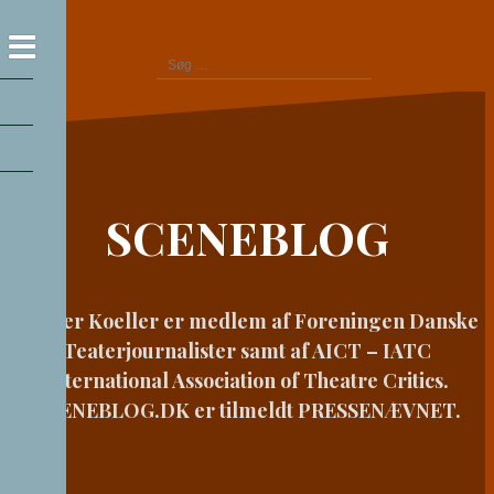
Videre
til
Søg
indhold
efter:
SCENEBLOG
Casper Koeller er medlem af Foreningen Danske
Teaterjournalister samt af AICT – IATC
International Association of Theatre Critics.
SCENEBLOG.DK er tilmeldt PRESSENÆVNET.