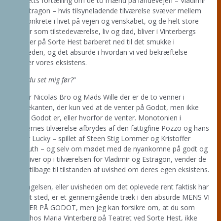
Becketts fortælling om de to mænd på landevejen – Vladimir
og Estragon – hvis tilsyneladende tilværelse svæver mellem
det konkrete i livet på vejen og venskabet, og de helt store
emner som tilstedeværelse, liv og død, bliver i Vinterbergs
hænder på Sorte Hest barberet ned til det smukke i
uvisheden, og det absurde i hvordan vi ved bekræftelse
beviser vores eksistens.
”
Har du set mig før?
”
Det er Nicolas Bro og Mads Wille der er de to venner i
grøftekanten, der kun ved at de venter på Godot, men ikke
hvem Godot er, eller hvorfor de venter. Monotonien i
vennernes tilværelse afbrydes af den fattigfine Pozzo og hans
tjener Lucky – spillet af Steen Stig Lommer og Kristoffer
Helmuth – og selv om mødet med de nyankomne på godt og
ondt liver op i tilværelsen for Vladimir og Estragon, vender de
snart tilbage til tilstanden af uvished om deres egen eksistens.
Gentagelsen, eller uvisheden om det oplevede rent faktisk har
fundet sted, er et gennemgående træk i den absurde MENS VI
VENTER PÅ GODOT, men jeg kan forsikre om, at du som
gæst hos Maria Vinterberg på Teatret ved Sorte Hest, ikke