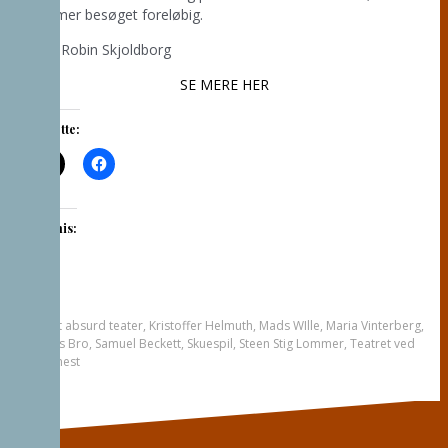
glemmer besøget foreløbig.
Foto: Robin Skjoldborg
SE MERE HER
Del dette:
Like this:
Tagget
absurd teater
,
Kristoffer Helmuth
,
Mads WIlle
,
Maria Vinterberg
,
Nicolas Bro
,
Samuel Beckett
,
Skuespil
,
Steen Stig Lommer
,
Teatret ved
sorte hest