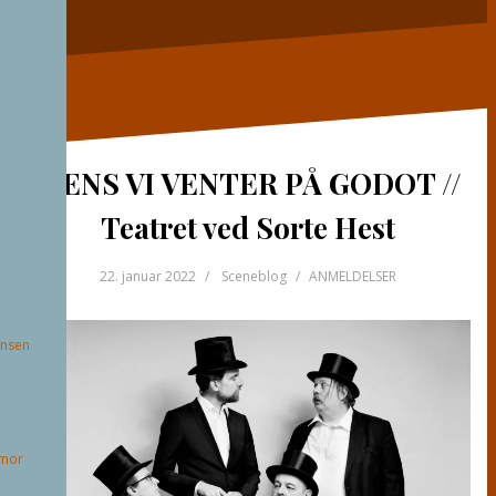
MENS VI VENTER PÅ GODOT //
Teatret ved Sorte Hest
22. januar 2022
Sceneblog
ANMELDELSER
ansen
mor