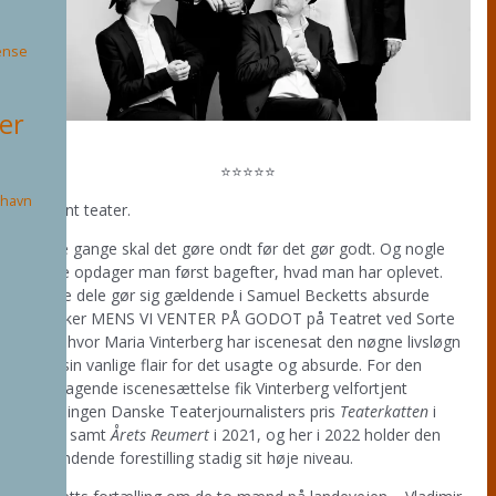
ense
ter
⭐⭐⭐⭐⭐
havn
Nøgent teater.
Nogle gange skal det gøre ondt før det gør godt. Og nogle
gange opdager man først bagefter, hvad man har oplevet.
Begge dele gør sig gældende i Samuel Becketts absurde
klassiker MENS VI VENTER PÅ GODOT på Teatret ved Sorte
Hest, hvor Maria Vinterberg har iscenesat den nøgne livsløgn
med sin vanlige flair for det usagte og absurde. For den
fremragende iscenesættelse fik Vinterberg velfortjent
Foreningen Danske Teaterjournalisters pris
Teaterkatten
i
2020, samt
Årets Reumert
i 2021, og her i 2022 holder den
prisvindende forestilling stadig sit høje niveau.