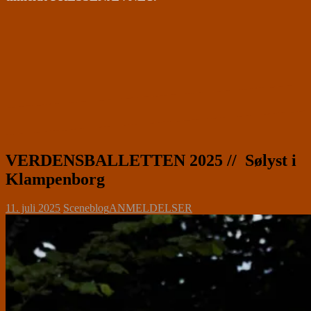
VERDENSBALLETTEN 2025 // Sølyst i
Klampenborg
11. juli 2025
Sceneblog
ANMELDELSER