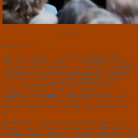
⭐⭐⭐⭐⭐
Ich hab’ dich lieb.
Godt nok var det chefen selv, Jens-Christian Wandt, der sang
ordene, da tenoren indledte årets store udendørs balletoplevelse med
Franz Lehárs
Dein ist mein ganzes Herz,
fra operetten Smilets Land
.
Men det kunne også have været undertegnede, for hvad andet end
småforelsket kan man blive, når Tobias Praetorius har skabt en
spritny pas de trois til VERDENSBALLETTEN 2025 – det
uendeligt smukke og H.C. Andersen-inspirerede værk
Forglemmigej
– med direkte forbindelse til den lille Ida i HCA’s
eventyr Den Lille Idas Blomster. Eventyret hvor studenten og den
lille Ida snakker om, hvorfor blomsterne nogle gange ser så visne
ud.
Som det ses på coverbilledet, er det netop det vissengrønne som
designeren Søren le Schmidt har arbejdet med, og udstyret danserne
med rørende elegante kostumer, hvor de grønne farver changerer på