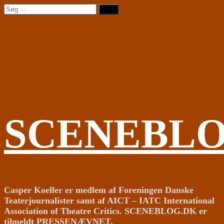
Videre
Søg
til
efter:
indhold
SCENEBL
Casper Koeller er medlem af Foreningen Danske
Teaterjournalister samt af AICT – IATC International
Association of Theatre Critics. SCENEBLOG.DK er
tilmeldt PRESSENÆVNET.