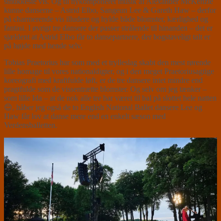
smukkeste vis. Og til nykomponeret musik af Alexander McKenzie
kunne danserne – Astrid Elbo, Sangeun Lee & Gareth Haw – derfor
på charmerende vis illudere og hylde både blomster, kærlighed og
fantasi. I øvrigt tre dansere der passer strålende til hinanden – det er
sjældent at Astrid Elbo får to dansepartnere, der bogstaveligt talt er
på højde med hende selv.
Tobias Praetorius har som med et trylleslag skabt den mest rørende
lille homage til vores nationaldigter, og i den meget Praetoriusagtige
koreografi med kraftfulde løft, er de tre dansere intet mindre end
pragtfulde som de vissentrætte blomster. Og selv om jeg tænker –
som lille Ida – at de nok alle tre har været til bal på slottet hele natten
😊, håber jeg også de to English National Ballet dansere Lee og
Haw får lov at danse mere end en enkelt sæson med
Verdensballetten.