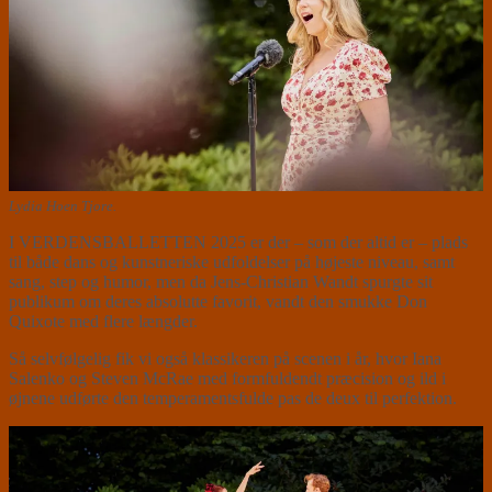
Lydia Hoen Tjore.
I VERDENSBALLETTEN 2025 er der – som der altid er – plads
til både dans og kunstneriske udfoldelser på højeste niveau, samt
sang, step og humor, men da Jens-Christian Wandt spurgte sit
publikum om deres absolutte favorit, vandt den smukke Don
Quixote med flere længder.
Så selvfølgelig fik vi også klassikeren på scenen i år, hvor Iana
Salenko og Steven McRae med formfuldendt præcision og ild i
øjnene udførte den temperamentsfulde pas de deux til perfektion.