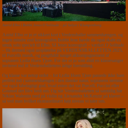
Astrid Elbo i Bobbi Jenes O Solitude – på Sølyst i Klampenborg.
Astrid Elbo er jo et sikkert kort i Verdensballet sammenhængen, og
ingen mindre end koreografen Bobbi Jene havde da også skabt en
smuk solo specielt til Elbo. Så Jenes koreografi – værket
O Solitude
– fik dermed også uropførelse på VERDENSBALLETTEN 2025,
til Purcells musik, og pragtfuldt sunget akkompagnement af
sopranen Lydia Hoen Tjore. For der er jo som altid en klassesanger
inviteret ind til Verdensballettens årlige forestilling.
Og klasse var netop ordet – for Lydia Hoen Tjore passede ikke bare
perfekt ind i sammenhængen i den danske natur, sopranens stemme
var også fabelagtigt god, hvad enten det var Purcell, Puccini eller
Gounod der blev bedt om. Og når Verdensballetten så samtidig har
Niklas Walentin med på violin og Alexander McKenzie på klaver –
så ved man hvilket ekstraordinært højt niveau vi taler om.