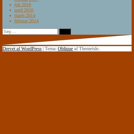
juli 2016
april 2016
marts 2014
februar 2014
Søg
efter:
Drevet af WordPress
|
Tema:
Oblique
af Themeisle.