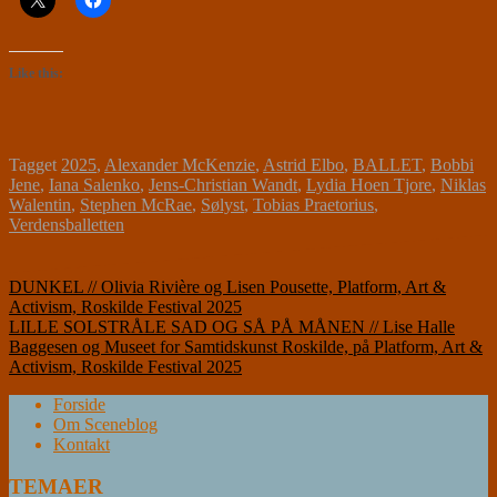
Like this:
Tagget
2025
,
Alexander McKenzie
,
Astrid Elbo
,
BALLET
,
Bobbi
Jene
,
Iana Salenko
,
Jens-Christian Wandt
,
Lydia Hoen Tjore
,
Niklas
Walentin
,
Stephen McRae
,
Sølyst
,
Tobias Praetorius
,
Verdensballetten
Indlægsnavigation
DUNKEL // Olivia Rivière og Lisen Pousette, Platform, Art &
Activism, Roskilde Festival 2025
LILLE SOLSTRÅLE SAD OG SÅ PÅ MÅNEN // Lise Halle
Baggesen og Museet for Samtidskunst Roskilde, på Platform, Art &
Activism, Roskilde Festival 2025
Forside
Om Sceneblog
Kontakt
TEMAER