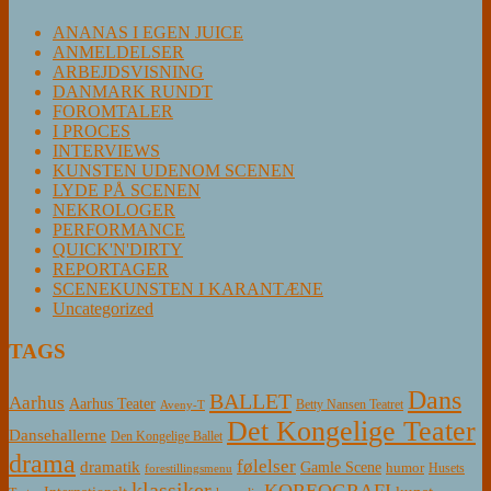
ANANAS I EGEN JUICE
ANMELDELSER
ARBEJDSVISNING
DANMARK RUNDT
FOROMTALER
I PROCES
INTERVIEWS
KUNSTEN UDENOM SCENEN
LYDE PÅ SCENEN
NEKROLOGER
PERFORMANCE
QUICK'N'DIRTY
REPORTAGER
SCENEKUNSTEN I KARANTÆNE
Uncategorized
TAGS
Dans
BALLET
Aarhus
Aarhus Teater
Betty Nansen Teatret
Aveny-T
Det Kongelige Teater
Dansehallerne
Den Kongelige Ballet
drama
følelser
dramatik
Gamle Scene
humor
Husets
forestillingsmenu
klassiker
KOREOGRAFI