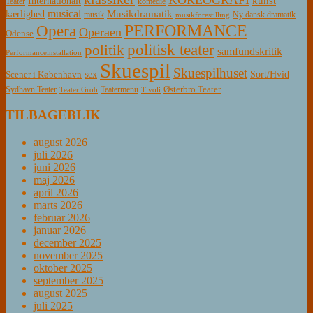
kunst
Internationalt
Teater
komedie
musical
Musikdramatik
kærlighed
Ny dansk dramatik
musik
musikforestilling
PERFORMANCE
Opera
Operaen
Odense
politisk teater
politik
samfundskritik
Performanceinstallation
Skuespil
Skuespilhuset
sex
Sort/Hvid
Scener i København
Østerbro Teater
Sydhavn Teater
Teatermenu
Teater Grob
Tivoli
TILBAGEBLIK
august 2026
juli 2026
juni 2026
maj 2026
april 2026
marts 2026
februar 2026
januar 2026
december 2025
november 2025
oktober 2025
september 2025
august 2025
juli 2025