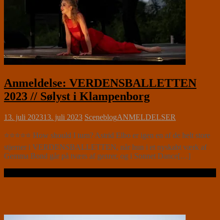
Anmeldelse: VERDENSBALLETTEN
2023 // Sølyst i Klampenborg
13. juli 2023
13. juli 2023
Sceneblog
ANMELDELSER
⭐⭐⭐⭐⭐ How should I turn? Astrid Elbo er igen en af de helt store
stjerner i VERDENSBALLETTEN, når hun i et nyskabt værk af
Gemma Bond går på tværs af genrer, og i Sonnet Dance[…]
Læs videre …