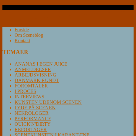
Læs videre …
Forside
Om Sceneblog
Kontakt
TEMAER
ANANAS I EGEN JUICE
ANMELDELSER
ARBEJDSVISNING
DANMARK RUNDT
FOROMTALER
I PROCES
INTERVIEWS
KUNSTEN UDENOM SCENEN
LYDE PÅ SCENEN
NEKROLOGER
PERFORMANCE
QUICK'N'DIRTY
REPORTAGER
SCENEKUNSTEN I KARANTÆNE