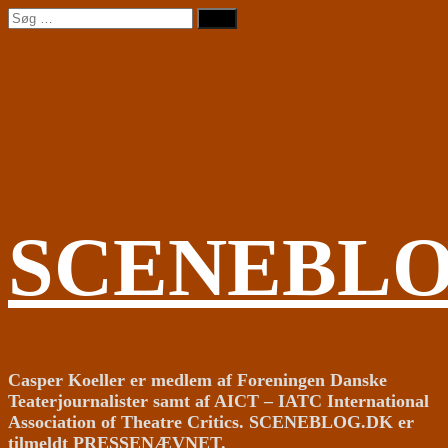
Videre
Søg
til
efter:
indhold
SCENEBL
Casper Koeller er medlem af Foreningen Danske
Teaterjournalister samt af AICT – IATC International
Association of Theatre Critics. SCENEBLOG.DK er
tilmeldt PRESSENÆVNET.