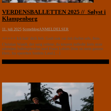
VERDENSBALLETTEN 2025 // Sølyst i
Klampenborg
11. juli 2025
Sceneblog
ANMELDELSER
⭐⭐⭐⭐⭐ Ich hab’ dich lieb. Godt nok var det chefen selv, Jens-
Christian Wandt, der sang ordene, da tenoren indledte årets store
udendørs balletoplevelse med Franz Lehárs Dein ist mein ganzes
Herz, fra operetten Smilets Land.[…]
Læs videre …