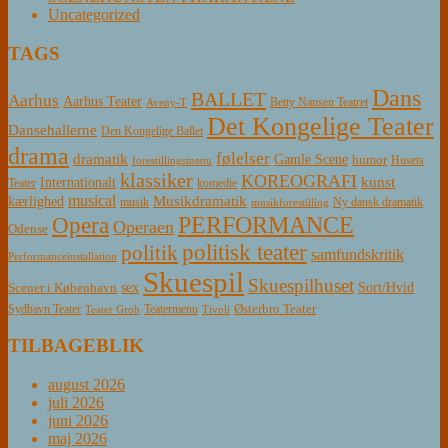
Uncategorized
TAGS
Dans
BALLET
Aarhus
Aarhus Teater
Betty Nansen Teatret
Aveny-T
Det Kongelige Teater
Dansehallerne
Den Kongelige Ballet
drama
følelser
dramatik
Gamle Scene
humor
Husets
forestillingsmenu
klassiker
KOREOGRAFI
kunst
Internationalt
Teater
komedie
musical
Musikdramatik
kærlighed
Ny dansk dramatik
musik
musikforestilling
PERFORMANCE
Opera
Operaen
Odense
politisk teater
politik
samfundskritik
Performanceinstallation
Skuespil
Skuespilhuset
sex
Sort/Hvid
Scener i København
Østerbro Teater
Sydhavn Teater
Teatermenu
Teater Grob
Tivoli
TILBAGEBLIK
august 2026
juli 2026
juni 2026
maj 2026