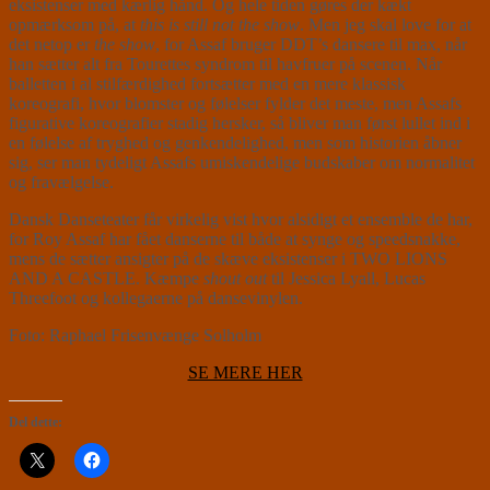
eksistenser med kærlig hånd. Og hele tiden gøres der kækt
opmærksom på, at
this is still not the show
. Men jeg skal love for at
det netop er
the show
, for Assaf bruger DDT’s dansere til max, når
han sætter alt fra Tourettes syndrom til havfruer på scenen. Når
balletten i al stilfærdighed fortsætter med en mere klassisk
koreografi, hvor blomster og følelser fylder det meste, men Assafs
figurative koreografier stadig hersker, så bliver man først lullet ind i
en følelse af tryghed og genkendelighed, men som historien åbner
sig, ser man tydeligt Assafs umiskendelige budskaber om normalitet
og fravælgelse.
Dansk Danseteater får virkelig vist hvor alsidigt et ensemble de har,
for Roy Assaf har fået danserne til både at synge og speedsnakke,
mens de sætter ansigter på de skæve eksistenser i TWO LIONS
AND A CASTLE. Kæmpe
shout out
til Jessica Lyall, Lucas
Threefoot og kollegaerne på dansevinylen.
Foto: Raphael Frisenvænge Solholm
SE MERE HER
Del dette: