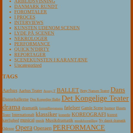
ARBEJDSVISNING
DANMARK RUNDT
FOROMTALER
I PROCES
INTERVIEWS
KUNSTEN UDENOM SCENEN
LYDE PÅ SCENEN
NEKROLOGER
PERFORMANCE
QUICK'N'DIRTY
REPORTAGER
SCENEKUNSTEN I KARANTÆNE
Uncategorized
TAGS
Dans
BALLET
Aarhus
Aarhus Teater
Betty Nansen Teatret
Aveny-T
Det Kongelige Teater
Dansehallerne
Den Kongelige Ballet
drama
følelser
dramatik
Gamle Scene
humor
Husets
forestillingsmenu
klassiker
KOREOGRAFI
kunst
Internationalt
Teater
komedie
musical
Musikdramatik
kærlighed
Ny dansk dramatik
musik
musikforestilling
PERFORMANCE
Opera
Operaen
Odense