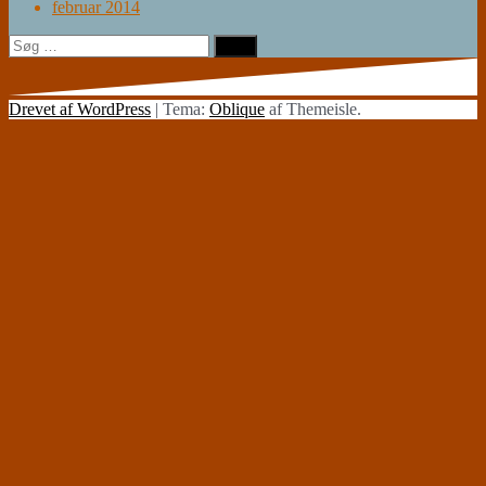
februar 2014
Søg
efter:
Drevet af WordPress
|
Tema:
Oblique
af Themeisle.