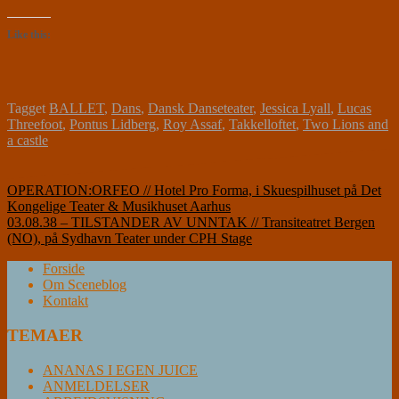
Like this:
Tagget
BALLET
,
Dans
,
Dansk Danseteater
,
Jessica Lyall
,
Lucas
Threefoot
,
Pontus Lidberg
,
Roy Assaf
,
Takkelloftet
,
Two Lions and
a castle
Indlægsnavigation
OPERATION:ORFEO // Hotel Pro Forma, i Skuespilhuset på Det
Kongelige Teater & Musikhuset Aarhus
03.08.38 – TILSTANDER AV UNNTAK // Transiteatret Bergen
(NO), på Sydhavn Teater under CPH Stage
Forside
Om Sceneblog
Kontakt
TEMAER
ANANAS I EGEN JUICE
ANMELDELSER