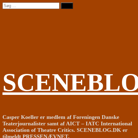
Videre
Søg
til
efter:
indhold
SCENEBL
Casper Koeller er medlem af Foreningen Danske
Teaterjournalister samt af AICT – IATC International
Association of Theatre Critics. SCENEBLOG.DK er
tilmeldt PRESSENÆVNET.