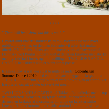
⭐⭐⭐⭐
”
There will be a show, but this is not it.”
Hvorfor altid vise det smukkeste frem? Hvorfor altid vise hvad
publikum forventer, og det man forventer vil gøre flest muligt
tilfredse? Når Dansk Danseteater henter et værk af Roy Assaf til
Danmark, ved Pontus Lidberg godt at det er en kunstner med stærke
meninger de får i huset, og at forestillingen TWO LIONS AND A
CASTLE helt sikkert ikke er skabt for at please.
Israelske Roy Assaf, der sidst besøgte os under
Copenhagen
Summer Dance i 2019
med en bid af hans forrygende krigsdrama
THE HILL, har denne gang skabt et værk omkring alt det der bliver
frasorteret, om alt det der er skævt og ureelt.
TWO LIONS AND A CASTLE på Takkelloftet indledes med netop
de frasorterede elementer, og første halvdel af balletten bliver
dermed en kaskade af morsomme, finurlige og karakteristiske
koreografier, der kommenterer både samfundsforhold og skæve