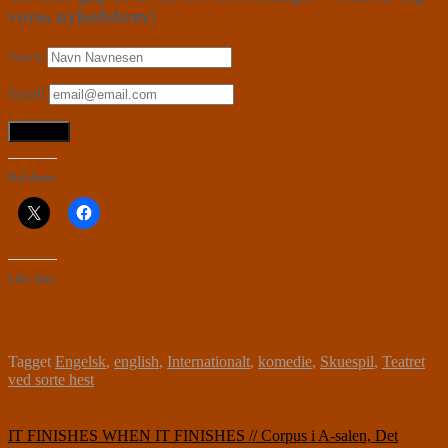
vores nyhedsbrev!
Navn
Email
Del dette:
Like this:
Tagget
Engelsk
,
english
,
Internationalt
,
komedie
,
Skuespil
,
Teatret
ved sorte hest
Indlægsnavigation
IT FINISHES WHEN IT FINISHES // Corpus i A-salen, Det