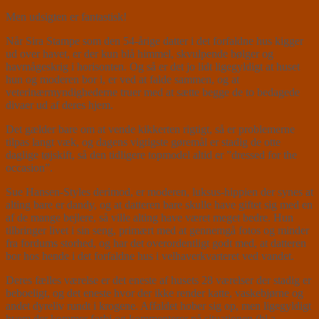
Men udsigten er fantastisk!
Når Sira Stampe som den 54-årige datter i det forfaldne hus kigger
ud over havet, er der kun blå himmel, skvulpende bølger og
havmågeskrig i horisonten. Og så er det jo lidt ligegyldigt at huset
hun og moderen bor i, er ved at falde sammen, og at
veterinærmyndighederne truer med at sætte begge de to bedagede
divaer ud af deres hjem.
Det gælder bare om at vende kikkerten rigtigt, så er problemerne
tilpas langt væk, og dagens vigtigste gøremål er stadig de otte
daglige tøjskift, så den tidligere topmodel altid er ”dressed for the
occasion”.
Sue Hansen-Styles derimod, er moderen, luksus-hippien der synes at
alting bare er dandy, og at datteren bare skulle have giftet sig med en
af de mange bejlere, så ville alting have været meget bedre. Hun
tilbringer livet i sin seng, primært med at gennemgå fotos og minder
fra fordums storhed, og har det overordentligt godt med, at datteren
bor hos hende i det forfaldne hus i velhaverkvarteret ved vandet.
Deres fælles værelse er det eneste af husets 28 værelser der stadig er
beboeligt, og det eneste hvor der ikke render katte, vaskebjørne og
andet dyreliv rundt i krogene. Affaldet hober sig op, men ligegyldigt
hvem der kommer forbi og kommenterer på situationen (bl.a.