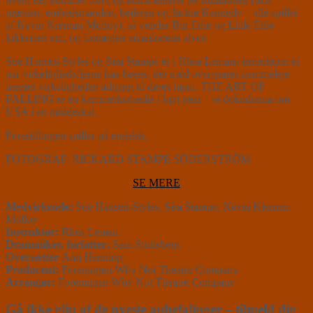
præsten, embedsmanden, bejleren og Jackie Kennedy – alle spillet
af Kevin Kiernan-Molloy), så vender Big Edie og Little Edie
kikkerten om, og fornægter situationens alvor.
Sue Hansen-Styles og Sira Stampe er i Rhea Lemans instruktion et
par virkelighedsfjerne has-beens, der med overgearet stemmeleje
nægter virkeligheden adgang til deres hjem. THE ART OF
FALLING er en kammerkomedie i højt gear – et dokudrama om
USA i en nøddeskal.
Forestillingen spiller på engelsk.
FOTOGRAF: RICKARD STAMPE SÖDERSTRÖM
SE MERE
Medvirkende:
Sue Hansen-Styles, Sira Stampe, Kevin Kiernan-
Molloy
Instruktør:
Rhea Leman
Dramatiker, forfatter:
Sara Stridsberg
Oversætter
Ann Henning
Producent:
Foreningen Why Not Theatre Company
Arrangør:
Foreningen Why Not Theatre Company
Gå ikke glip af de nyeste anbefalinger – tilmeld dig