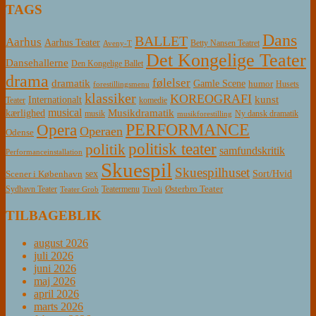
TAGS
Dans
BALLET
Aarhus
Aarhus Teater
Betty Nansen Teatret
Aveny-T
Det Kongelige Teater
Dansehallerne
Den Kongelige Ballet
drama
følelser
dramatik
Gamle Scene
humor
Husets
forestillingsmenu
klassiker
KOREOGRAFI
kunst
Internationalt
Teater
komedie
musical
Musikdramatik
kærlighed
Ny dansk dramatik
musik
musikforestilling
PERFORMANCE
Opera
Operaen
Odense
politisk teater
politik
samfundskritik
Performanceinstallation
Skuespil
Skuespilhuset
sex
Sort/Hvid
Scener i København
Østerbro Teater
Sydhavn Teater
Teatermenu
Teater Grob
Tivoli
TILBAGEBLIK
august 2026
juli 2026
juni 2026
maj 2026
april 2026
marts 2026