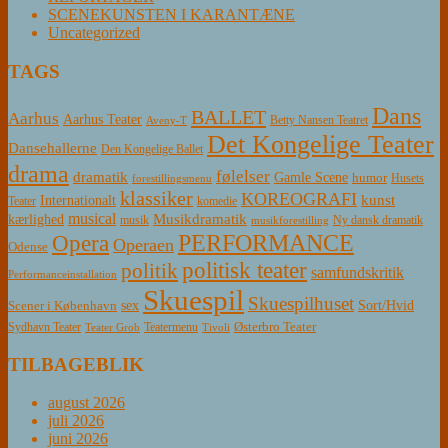
SCENEKUNSTEN I KARANTÆNE
Uncategorized
TAGS
Dans
BALLET
Aarhus
Aarhus Teater
Betty Nansen Teatret
Aveny-T
Det Kongelige Teater
Dansehallerne
Den Kongelige Ballet
drama
følelser
dramatik
Gamle Scene
humor
Husets
forestillingsmenu
klassiker
KOREOGRAFI
kunst
Internationalt
Teater
komedie
musical
Musikdramatik
kærlighed
Ny dansk dramatik
musik
musikforestilling
PERFORMANCE
Opera
Operaen
Odense
politisk teater
politik
samfundskritik
Performanceinstallation
Skuespil
Skuespilhuset
sex
Sort/Hvid
Scener i København
Østerbro Teater
Sydhavn Teater
Teatermenu
Teater Grob
Tivoli
TILBAGEBLIK
august 2026
juli 2026
juni 2026