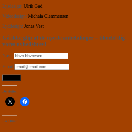
Lysdesign:
Ulrik Gad
Videodesign:
Michala Clemmensen
Lyddesign:
Jonas Vest
Gå ikke glip af de nyeste anbefalinger – tilmeld dig
vores nyhedsbrev!
Navn
Email
Del dette:
Like this: