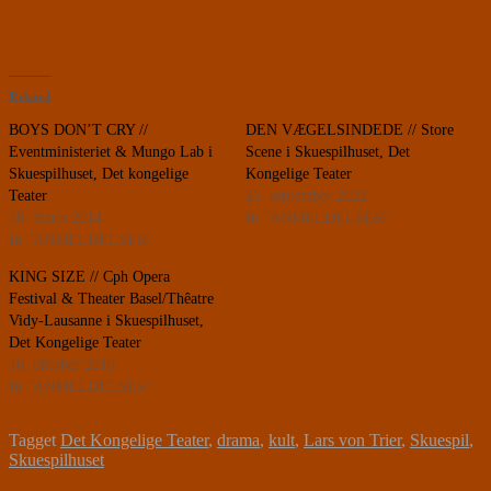
Related
BOYS DON’T CRY //
DEN VÆGELSINDEDE // Store
Eventministeriet & Mungo Lab i
Scene i Skuespilhuset, Det
Skuespilhuset, Det kongelige
Kongelige Teater
Teater
25. september 2022
18. marts 2014
In "ANMELDELSER"
In "ANMELDELSER"
KING SIZE // Cph Opera
Festival & Theater Basel/Thêatre
Vidy-Lausanne i Skuespilhuset,
Det Kongelige Teater
16. oktober 2018
In "ANMELDELSER"
Tagget
Det Kongelige Teater
,
drama
,
kult
,
Lars von Trier
,
Skuespil
,
Skuespilhuset