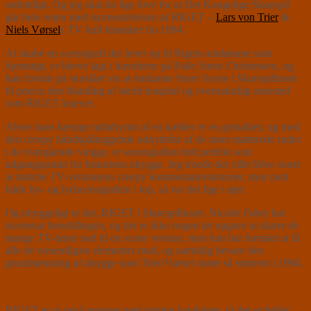
ordentligt. Og jeg skal da lige love for at Det Kongelige Skuespil
går hele vejen med iscenesættelsen af RIGET –
Lars von Trier
&
Niels Vørsel
s TV kult klassiker fra 1994.
At skabe en scenografi der lever op til Rigets omdømme som
hjemsøgt, er blevet lagt i hænderne på Palle Steen Christensen, og
han formår på storslået vis at omdanne Store Scene i Skuespilhuset
til præcis den blanding af sterilt hospital og overnaturligt arnested
som RIGET kræver.
Alene hans kæmpe rørlabyrint af en kælder er en genialitet, og med
den creepy håndspålæggende udnyttelse af de store matterede ruder
i de tværgående vægge, er scenografien helt perfekt som
udgangspunkt for historiens uhygge. Jeg troede det ville blive svært
at matche TV-versionens creepy kommentatorstemmer, men med
både lys- og lydscenografien i top, så var det lige i øjet.
Og uhyggeligt er det, RIGET i Skuespilhuset. Nicolei Faber har
iscenesat forestillingen, og det er ikke nogen let opgave at skære de
mange TV-timer ned til en scene version, men han har formået at få
alle de væsentligste elementer med, og samtidig bevare den
grundstemning af uhygge som Trier/Vørsel ramte så eminent i 1994.
RIGET er jo også proppet med vigtige karakterer, så der er heller