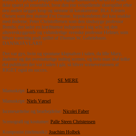
ikke sparet på ensemblet, hvor den ene velspillende skuespiller efter
den anden lægger krop og stemme til karaktererne. Bl.a. Kirsten
Olesen som den skønne Fru Drusse, hypokonderen der kan snakke
med ånderne, Peter Christoffersen som den sindssyge professor
Bondo, der lader en kræfttumor indoperere i sig selv, og den
altoverskyggende og vidunderlige svenske professor Helmer, som
bliver vanvittig godt spillet af Thomas W. Gabrielsson.
DANSKJÄVLAR!!
Der var gys, hvin og spontane klapsalver i salen, da lille Mary,
ånderne og det overnaturlige indtog scenen, og hvis man skal tolke
det publikum der var i salen i går, så bliver sceneversionen af
RIGET også en succes.
SE MERE
Manuskript:
Lars von Trier
Manuskript:
Niels Vørsel
Iscenesættelse og bearbejdelse:
Nicolei Faber
Scenografi og kostumer:
Palle Steen Christensen
Komponist (titelmusik):
Joachim Holbek