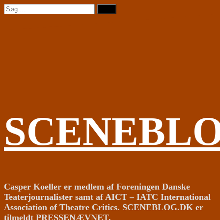
Videre
Søg
til
efter:
indhold
SCENEBL
Casper Koeller er medlem af Foreningen Danske
Teaterjournalister samt af AICT – IATC International
Association of Theatre Critics. SCENEBLOG.DK er
tilmeldt PRESSENÆVNET.