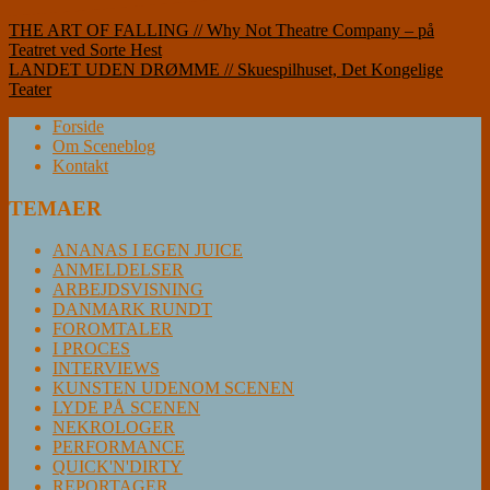
Indlægsnavigation
THE ART OF FALLING // Why Not Theatre Company – på
Teatret ved Sorte Hest
LANDET UDEN DRØMME // Skuespilhuset, Det Kongelige
Teater
Forside
Om Sceneblog
Kontakt
TEMAER
ANANAS I EGEN JUICE
ANMELDELSER
ARBEJDSVISNING
DANMARK RUNDT
FOROMTALER
I PROCES
INTERVIEWS
KUNSTEN UDENOM SCENEN
LYDE PÅ SCENEN
NEKROLOGER
PERFORMANCE
QUICK'N'DIRTY
REPORTAGER