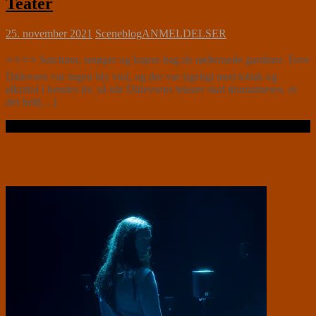
Teater
25. november 2021
Sceneblog
ANMELDELSER
⭐⭐⭐⭐ Satchmo, smøger og bajere bag de rødternede gardiner. Tove
Ditlevsen var ingen bly viol, og der var rigeligt med tobak og
alkohol i hendes liv, så når Ditlevsens tekster skal dramatiseres, er
det helt[…]
Læs videre …