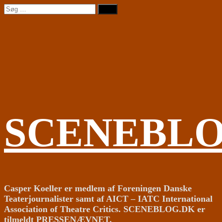
Videre
Søg
til
efter:
indhold
SCENEBL
Casper Koeller er medlem af Foreningen Danske
Teaterjournalister samt af AICT – IATC International
Association of Theatre Critics. SCENEBLOG.DK er
tilmeldt PRESSENÆVNET.