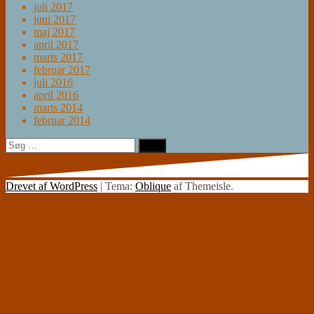
juli 2017
juni 2017
maj 2017
april 2017
marts 2017
februar 2017
juli 2016
april 2016
marts 2014
februar 2014
Søg
efter:
Drevet af WordPress
|
Tema:
Oblique
af Themeisle.