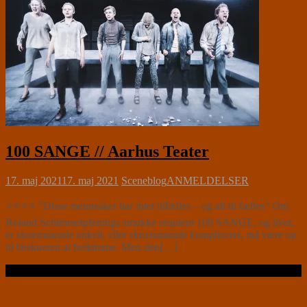
100 SANGE // Aarhus Teater
17. maj 2021
17. maj 2021
Sceneblog
ANMELDELSER
⭐⭐⭐⭐ ”Disse mennesker har intet tilfælles – og alt til fælles” Om
Roland Schimmelpfennigs smukke requiem 100 SANGE, og livet,
er skræmmende enkelt, eller skræmmende kompliceret, må være op
til beskueren at bedømme. Men den[…]
Læs videre …