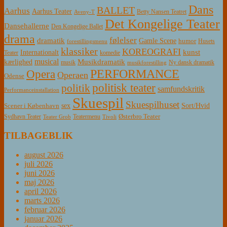
Dans
BALLET
Aarhus
Aarhus Teater
Betty Nansen Teatret
Aveny-T
Det Kongelige Teater
Dansehallerne
Den Kongelige Ballet
drama
følelser
dramatik
Gamle Scene
humor
Husets
forestillingsmenu
klassiker
KOREOGRAFI
kunst
Internationalt
Teater
komedie
musical
Musikdramatik
kærlighed
Ny dansk dramatik
musik
musikforestilling
PERFORMANCE
Opera
Operaen
Odense
politisk teater
politik
samfundskritik
Performanceinstallation
Skuespil
Skuespilhuset
sex
Sort/Hvid
Scener i København
Østerbro Teater
Sydhavn Teater
Teatermenu
Teater Grob
Tivoli
TILBAGEBLIK
august 2026
juli 2026
juni 2026
maj 2026
april 2026
marts 2026
februar 2026
januar 2026