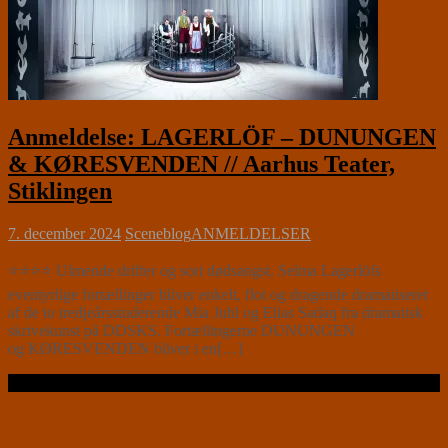
Anmeldelse: LAGERLÖF – DUNUNGEN
& KØRESVENDEN // Aarhus Teater,
Stiklingen
7. december 2024
Sceneblog
ANMELDELSER
⭐⭐⭐⭐ Ulmende drifter og sort dødsangst. Selma Lagerlöfs
eventyrlige fortællinger bliver enkelt, flot og dragende dramatiseret
af de to tredjeårsstuderende Mia Juhl og Elias Sadaq fra dramatisk
skrivekunst på DDSKS. Fortællingerne DUNUNGEN
og KØRESVENDEN bliver i en[…]
Læs videre …