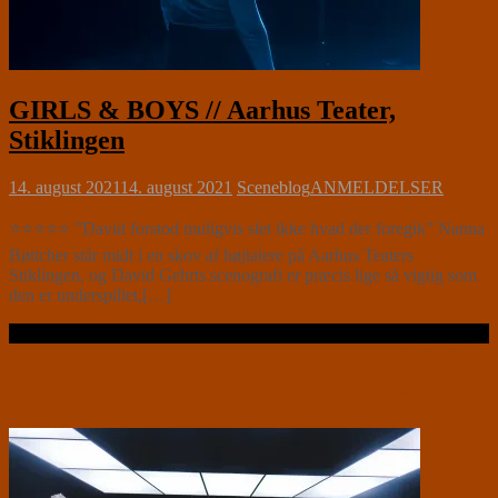
GIRLS & BOYS // Aarhus Teater,
Stiklingen
14. august 2021
14. august 2021
Sceneblog
ANMELDELSER
⭐⭐⭐⭐⭐ ”David forstod muligvis slet ikke hvad der foregik” Nanna
Bøttcher står midt i en skov af højtalere på Aarhus Teaters
Stiklingen, og David Gehrts scenografi er præcis lige så vigtig som
den er underspillet,[…]
Læs videre …