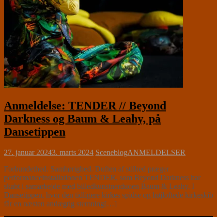
Anmeldelse: TENDER // Beyond
Darkness og Baum & Leahy, på
Dansetippen
27. januar 2024
3. marts 2024
Sceneblog
ANMELDELSER
Forbundethed. Samhørighed. Duften af stilhed præger
performanceinstallationen TENDER, som Beyond Darkness har
skabt i samarbejde med billedkunstnerduoen Baum & Leahy. I
Dansetippen, hvor den tidligere kirkes spidse og højloftede kirkeskib
får en næsten andægtig stemning[…]