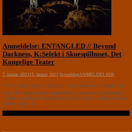
Anmeldelse: ENTANGLED // Beyond
Darkness, K:Selekt i Skuespilhuset, Det
Kongelige Teater
7. januar 2023
15. januar 2023
Sceneblog
ANMELDELSER
⭐⭐⭐⭐ Duoen Beyond Darkness’ værk modnes som fadlagret vin,
hvor fylde, tekstur og det umiddelbare visuelle indtryk indkapsler
værket, men det er de levende dufte der får dig til at føle oplevelsen.
Jeg har fulgt[…]
Læs videre …