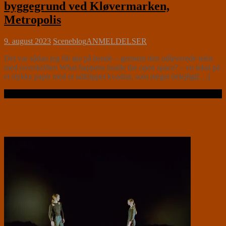
byggegrund ved Kløvermarken,
Metropolis
9. august 2023
Sceneblog
ANMELDELSER
Det var sådan jeg fik øje på hende – gennem den udleverede tekst
med overskriften What happens inside the open space? – en tekst på
et stykke papir med et udklippet kvadrat, som meget belejligt[…]
Læs videre …