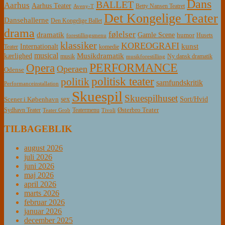
Dans
BALLET
Aarhus
Aarhus Teater
Betty Nansen Teatret
Aveny-T
Det Kongelige Teater
Dansehallerne
Den Kongelige Ballet
drama
følelser
dramatik
Gamle Scene
humor
Husets
forestillingsmenu
klassiker
KOREOGRAFI
kunst
Internationalt
Teater
komedie
musical
Musikdramatik
kærlighed
Ny dansk dramatik
musik
musikforestilling
PERFORMANCE
Opera
Operaen
Odense
politisk teater
politik
samfundskritik
Performanceinstallation
Skuespil
Skuespilhuset
sex
Sort/Hvid
Scener i København
Østerbro Teater
Sydhavn Teater
Teatermenu
Teater Grob
Tivoli
TILBAGEBLIK
august 2026
juli 2026
juni 2026
maj 2026
april 2026
marts 2026
februar 2026
januar 2026
december 2025