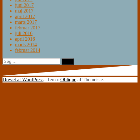
juni 2017
maj 2017
april 2017
marts 2017
februar 2017
juli 2016
april 2016
marts 2014
februar 2014
Søg
efter:
Drevet af WordPress
|
Tema:
Oblique
af Themeisle.