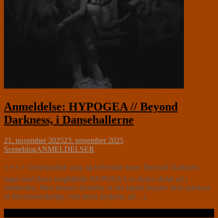
Anmeldelse: HYPOGEA // Beyond
Darkness, i Dansehallerne
21. november 2025
23. november 2025
Sceneblog
ANMELDELSER
⭐⭐⭐⭐ Underjordisk sorg og befriende toner. Beyond Darkness
tager med deres sorgbillede HYPOGEA et ekstra skridt ud i
intetheden. Men duoens dyrkelse af det taktile knytter dem stærkere
til det menneskelige, end deres dyrkelse af[…]
Læs videre …