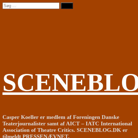
Videre
Søg
til
efter:
indhold
SCENEBL
Casper Koeller er medlem af Foreningen Danske
Teaterjournalister samt af AICT – IATC International
Association of Theatre Critics. SCENEBLOG.DK er
tilmeldt PRESSENÆVNET.