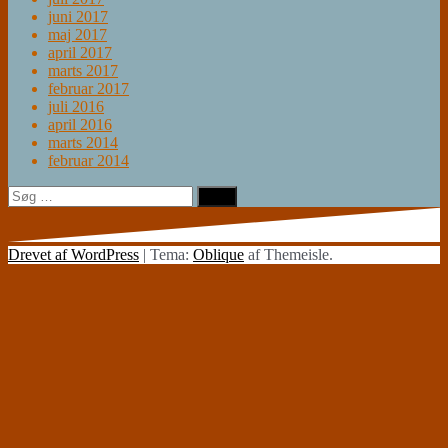
juni 2017
maj 2017
april 2017
marts 2017
februar 2017
juli 2016
april 2016
marts 2014
februar 2014
Søg
efter:
Drevet af WordPress
|
Tema:
Oblique
af Themeisle.