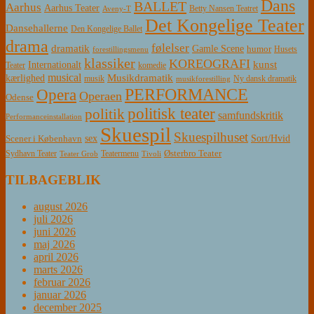
Dans
BALLET
Aarhus
Aarhus Teater
Betty Nansen Teatret
Aveny-T
Det Kongelige Teater
Dansehallerne
Den Kongelige Ballet
drama
følelser
dramatik
Gamle Scene
humor
Husets
forestillingsmenu
klassiker
KOREOGRAFI
kunst
Internationalt
Teater
komedie
musical
Musikdramatik
kærlighed
Ny dansk dramatik
musik
musikforestilling
PERFORMANCE
Opera
Operaen
Odense
politisk teater
politik
samfundskritik
Performanceinstallation
Skuespil
Skuespilhuset
sex
Sort/Hvid
Scener i København
Østerbro Teater
Sydhavn Teater
Teatermenu
Teater Grob
Tivoli
TILBAGEBLIK
august 2026
juli 2026
juni 2026
maj 2026
april 2026
marts 2026
februar 2026
januar 2026
december 2025