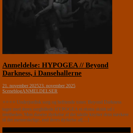
Anmeldelse: HYPOGEA // Beyond
Darkness, i Dansehallerne
21. november 2025
23. november 2025
Sceneblog
ANMELDELSER
⭐⭐⭐⭐ Underjordisk sorg og befriende toner. Beyond Darkness
tager med deres sorgbillede HYPOGEA et ekstra skridt ud i
intetheden. Men duoens dyrkelse af det taktile knytter dem stærkere
til det menneskelige, end deres dyrkelse af[…]
Læs videre …