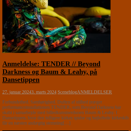
Anmeldelse: TENDER // Beyond
Darkness og Baum & Leahy, på
Dansetippen
27. januar 2024
3. marts 2024
Sceneblog
ANMELDELSER
Forbundethed. Samhørighed. Duften af stilhed præger
performanceinstallationen TENDER, som Beyond Darkness har
skabt i samarbejde med billedkunstnerduoen Baum & Leahy. I
Dansetippen, hvor den tidligere kirkes spidse og højloftede kirkeskib
får en næsten andægtig stemning[…]