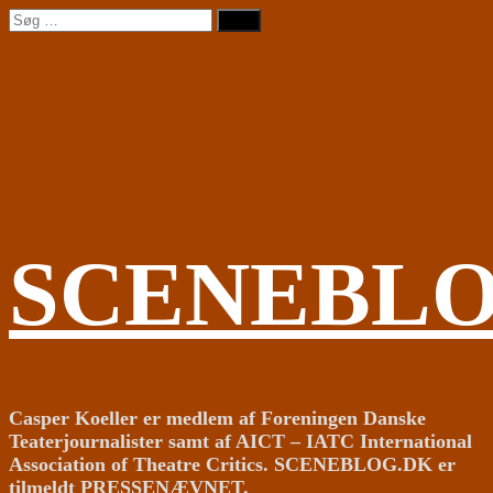
Videre
Søg
til
efter:
indhold
SCENEBL
Casper Koeller er medlem af Foreningen Danske
Teaterjournalister samt af AICT – IATC International
Association of Theatre Critics. SCENEBLOG.DK er
tilmeldt PRESSENÆVNET.