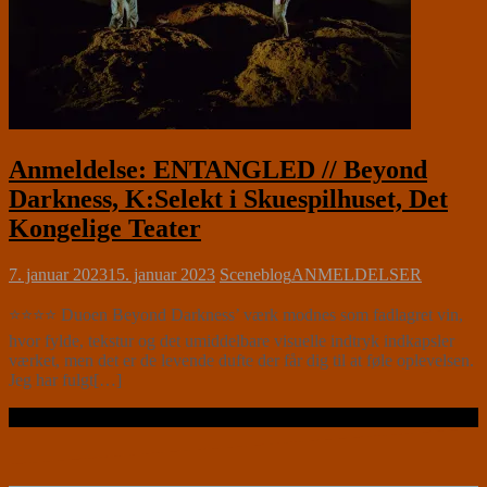
Anmeldelse: ENTANGLED // Beyond
Darkness, K:Selekt i Skuespilhuset, Det
Kongelige Teater
7. januar 2023
15. januar 2023
Sceneblog
ANMELDELSER
⭐⭐⭐⭐ Duoen Beyond Darkness’ værk modnes som fadlagret vin,
hvor fylde, tekstur og det umiddelbare visuelle indtryk indkapsler
værket, men det er de levende dufte der får dig til at føle oplevelsen.
Jeg har fulgt[…]
Læs videre …