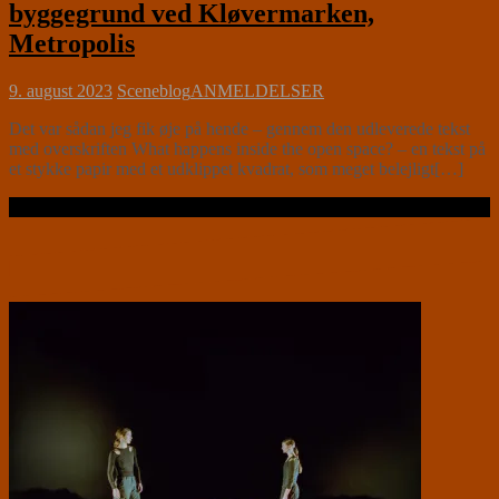
byggegrund ved Kløvermarken,
Metropolis
9. august 2023
Sceneblog
ANMELDELSER
Det var sådan jeg fik øje på hende – gennem den udleverede tekst
med overskriften What happens inside the open space? – en tekst på
et stykke papir med et udklippet kvadrat, som meget belejligt[…]
Læs videre …