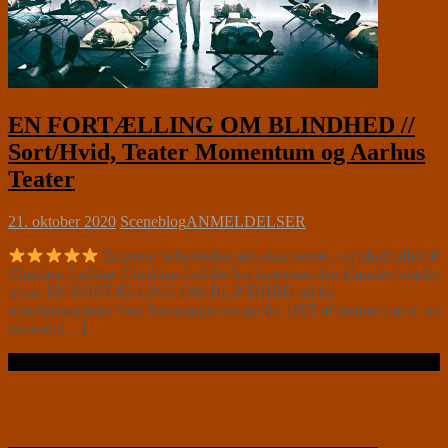
EN FORTÆLLING OM BLINDHED //
Sort/Hvid, Teater Momentum og Aarhus
Teater
21. oktober 2020
Sceneblog
ANMELDELSER
Eminent beherskelse af lyduniverset, og blind tillid til
Christian Lollike. Christian Lollike har iscenesat den klaustrofobiske
gyser EN FORTÆLLING OM BLINDHED ud fra
nobelpristageren José Saramagos roman fra 1995 af samme navn, og
sammen[…]
Læs videre …