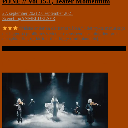
ØJNE // Vol 15.1, Teater Momentum
27. september 2021
27. september 2021
Sceneblog
ANMELDELSER
”Måske er der en der har et våben.” I det trykte manuskript
der ligger på publikums sæder, er ovenstående sætning den første
der rykker lidt, og får folk til at kigge rundt blandt de[…]
Læs videre …