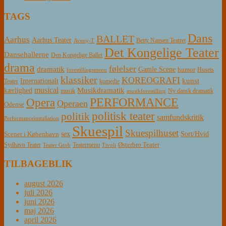
TAGS
Dans
BALLET
Aarhus
Aarhus Teater
Betty Nansen Teatret
Aveny-T
Det Kongelige Teater
Dansehallerne
Den Kongelige Ballet
drama
følelser
dramatik
Gamle Scene
humor
Husets
forestillingsmenu
klassiker
KOREOGRAFI
kunst
Internationalt
Teater
komedie
musical
Musikdramatik
kærlighed
Ny dansk dramatik
musik
musikforestilling
PERFORMANCE
Opera
Operaen
Odense
politisk teater
politik
samfundskritik
Performanceinstallation
Skuespil
Skuespilhuset
sex
Sort/Hvid
Scener i København
Østerbro Teater
Sydhavn Teater
Teatermenu
Teater Grob
Tivoli
TILBAGEBLIK
august 2026
juli 2026
juni 2026
maj 2026
april 2026