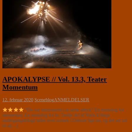
APOKALYPSE // Vol. 13.3, Teater
Momentum
12. februar 2020
Sceneblog
ANMELDELSER
”Du var interesseret i at sætte aftryk” En monolog for
mennesket. En monolog for to. Tredje del af Niels Erlings
undergangstrilogi ruller over scenen i Odense lige nu, og det ser ud
til at[…]