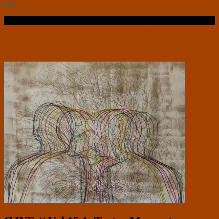
en[…]
Læs videre …