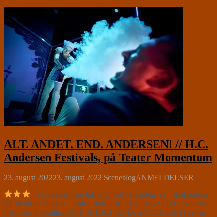
ALT. ANDET. END. ANDERSEN! // H.C.
Andersen Festivals, på Teater Momentum
23. august 2022
23. august 2022
Sceneblog
ANMELDELSER
”Vi plukker bare lidt tvivl ved vejkanten” A – skal soldaten
slå på træet? Eller B – skal soldaten slå på sig selv? I H.C. Andersen
Festivals’ forestilling ALT. ANDET. END. ANDERSEN! spørger