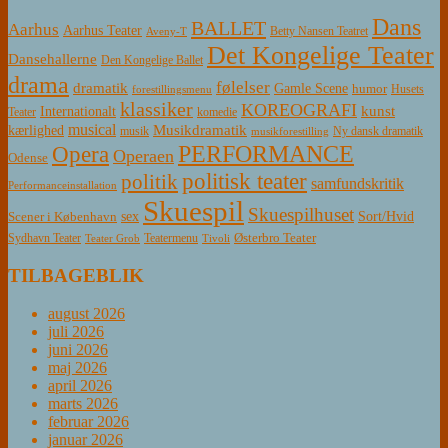
Dans
BALLET
Aarhus
Aarhus Teater
Betty Nansen Teatret
Aveny-T
Det Kongelige Teater
Dansehallerne
Den Kongelige Ballet
drama
følelser
dramatik
Gamle Scene
humor
Husets
forestillingsmenu
klassiker
KOREOGRAFI
kunst
Internationalt
Teater
komedie
musical
Musikdramatik
kærlighed
Ny dansk dramatik
musik
musikforestilling
PERFORMANCE
Opera
Operaen
Odense
politisk teater
politik
samfundskritik
Performanceinstallation
Skuespil
Skuespilhuset
sex
Sort/Hvid
Scener i København
Østerbro Teater
Sydhavn Teater
Teatermenu
Teater Grob
Tivoli
TILBAGEBLIK
august 2026
juli 2026
juni 2026
maj 2026
april 2026
marts 2026
februar 2026
januar 2026