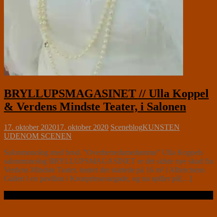
BRYLLUPSMAGASINET // Ulla Koppel
& Verdens Mindste Teater, i Salonen
17. oktober 2020
17. oktober 2020
Sceneblog
KUNSTEN
UDENOM SCENEN
Salonmonolog med brod. ”Overherredamedømme” Ulla Koppels
salonmonolog BRYLLUPSMAGASINET er det sidste nye skud fra
Verdens Mindste Teater, teatret der startede på 16 m² i Albrectsens
Galleri i en pavillon i Kronprinsessegade, og nu spiller på[…]
Læs videre …