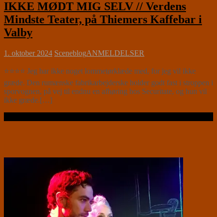
IKKE MØDT MIG SELV // Verdens
Mindste Teater, på Thiemers Kaffebar i
Valby
1. oktober 2024
Sceneblog
ANMELDELSER
⭐⭐⭐⭐ Jeg har ikke noget lommetørklæde med, for jeg vil ikke
græde. Den rumænske fabrikarbejderske holder godt fast i stroppen i
sporvognen, på vej til endnu en afhøring hos Securitate, og hun vil
ikke græde.[…]
Læs videre …