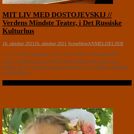
MIT LIV MED DOSTOJEVSKIJ //
Verdens Mindste Teater, i Det Russiske
Kulturhus
16. oktober 2021
16. oktober 2021
Sceneblog
ANMELDELSER
⭐⭐⭐⭐ ”Knust, udmattet, syg.” Det er synet af en storrygende
Fjodor Dostojevskij med fedtet hår der møder den unge Anna
Snitkin, da hun for første gang træder ind i hans lejlighed, håbefuld
og spændt på[…]
Læs videre …