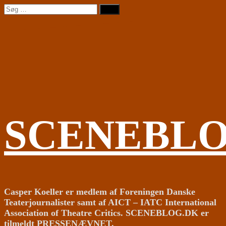
Videre
Søg
til
efter:
indhold
SCENEBL
Casper Koeller er medlem af Foreningen Danske
Teaterjournalister samt af AICT – IATC International
Association of Theatre Critics. SCENEBLOG.DK er
tilmeldt PRESSENÆVNET.