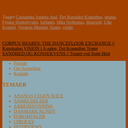
Tagget
Cassandra Andrea Juul
,
Det Russiske Kulturhus
,
drama
,
Fjodor Dostojevskij
,
forfatter
,
Mira Noltenius
,
Skuespil
,
Ulla
Koppel
,
Verdens Mindste Teater
,
violin
Indlægsnavigation
CORPUS SHARES: THE DANCEFLOOR EXCHANGE //
Kunstsalon VISION i A-salen, Det Kongelige Teater
SANDHED OG KONSEKVENS // Teatret ved Sorte Hest
Forside
Om Sceneblog
Kontakt
TEMAER
ANANAS I EGEN JUICE
ANMELDELSER
ARBEJDSVISNING
DANMARK RUNDT
FOROMTALER
I PROCES
INTERVIEWS