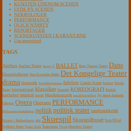
KUNSTEN UDENOM SCENEN
LYDE PÅ SCENEN
NEKROLOGER
PERFORMANCE
QUICK'N'DIRTY
REPORTAGER
SCENEKUNSTEN I KARANTÆNE
Uncategorized
TAGS
Dans
BALLET
Aarhus
Aarhus Teater
Betty Nansen Teatret
Aveny-T
Det Kongelige Teater
Dansehallerne
Den Kongelige Ballet
drama
følelser
dramatik
Gamle Scene
humor
Husets
forestillingsmenu
klassiker
KOREOGRAFI
kunst
Internationalt
Teater
komedie
musical
Musikdramatik
kærlighed
Ny dansk dramatik
musik
musikforestilling
PERFORMANCE
Opera
Operaen
Odense
politisk teater
politik
samfundskritik
Performanceinstallation
Skuespil
Skuespilhuset
sex
Sort/Hvid
Scener i København
Østerbro Teater
Sydhavn Teater
Teatermenu
Teater Grob
Tivoli