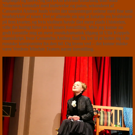
dagbøger og breve, og det er en levende fortælling som Mira
Noltenius formidler med indlevelse og patos, sekunderet af
Cassandra Andrea Juuls violin der understreger ordene med fine små
brudstykker af toner. Det er allerede sin sag at fortælle en livshistorie
på fem kvarter, og hvis violinen havde fået mere plads i historien,
ville det hurtigt blive en to timers forestilling. Men jeg kunne nu
godt forestille mig en mere musikdramatisk tilgang til Ulla Koppels
manuskript, hvor Cassandra Andrea Juul fik lov til at boltre sig i de
russiske komponister fra den tid. Og hvem ved – det kunne måske
være Verdens Mindste Teaters næste forestilling.