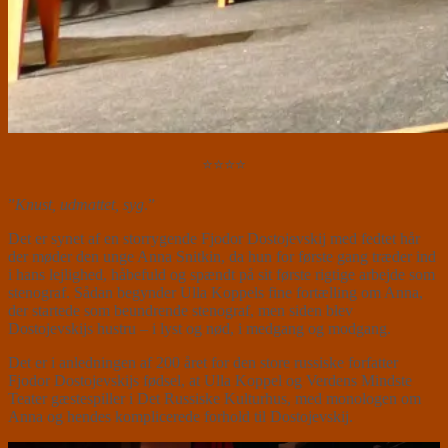
⭐⭐⭐⭐
”
Knust, udmattet, syg
.”
Det er synet af en storrygende Fjodor Dostojevskij med fedtet hår
der møder den unge Anna Snitkin, da hun for første gang træder ind
i hans lejlighed, håbefuld og spændt på sit første rigtige arbejde som
stenograf. Sådan begynder Ulla Koppels fine fortælling om Anna,
der startede som beundrende stenograf, men siden blev
Dostojevskijs hustru – i lyst og nød, i medgang og modgang.
Det er i anledningen af 200 året for den store russiske forfatter
Fjodor Dostojevskijs fødsel, at Ulla Koppel og Verdens Mindste
Teater gæstespiller i Det Russiske Kulturhus, med monologen om
Anna og hendes komplicerede forhold til Dostojevskij.