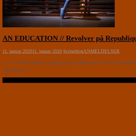
AN EDUCATION // Revolver på Republique
11. januar 2020
11. januar 2020
Sceneblog
ANMELDELSER
⭐⭐⭐⭐ Stærk ungdom kigger dig lige i øjnene på Revolver. Instruktør
historien,[…]
Læs videre …