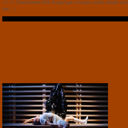
⭐⭐⭐⭐ Teaterdirektør Pelle Koppel gør et kæmpe stykke arbejde med Teat
for[…]
Læs videre …