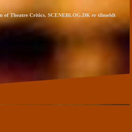
ion of Theatre Critics. SCENEBLOG.DK er tilmeldt