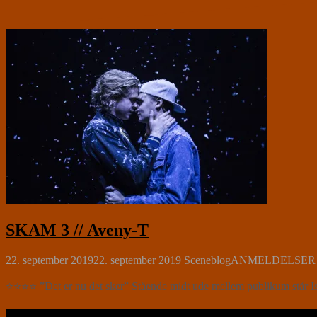
SKAM 3 // Aveny-T
22. september 2019
22. september 2019
Sceneblog
ANMELDELSER
⭐⭐⭐⭐ ”Det er nu det sker” Stående midt ude mellem publikum står Isak
Læs videre …