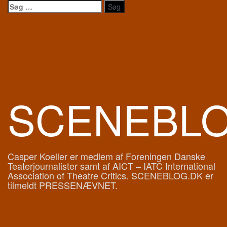
Videre
Søg
til
efter:
indhold
SCENEBL
Casper Koeller er medlem af Foreningen Danske
Teaterjournalister samt af AICT – IATC International
Association of Theatre Critics. SCENEBLOG.DK er
tilmeldt PRESSENÆVNET.