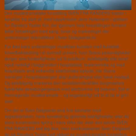
Den musikdramatiske forestilling SVEN FRA RANDERS træder i
karakter fra start af, med kapelmester Jens Hellemann i spidsen
for Randers Teater Kor, der igennem hele forestillingen fornemt
løfter fortællingen med sang, toner og markeringer der
understreger dramatikken i Sven Dalsgaards liv.
For ikke bare understreger musikken kunsten med kubistisk
hovedbeklædning i et surreelt univers, hvor Svens personligheder
skriger sine forskelligheder ud til publikum, selvfølgelig står koret
også nydeligt i baggrunden i hospitalstøj, teatersminke og med
hospitalets små velkendte elektroniske biplyde, når Svens
meninger i hospitalssengen skal understreges eller have modspil.
Og selvfølgelig markeres den socialdemokratiske borgmesters
hykleriske æresborgergestus med stortromme og basuner. Det er
fremragende musikdramatik – og bogstaveligt talt til at dø af grin
over.
Om det er Sven Dalgaards små fine samtaler med
sygeplejersken, hans opvækst og spirende kærlighedsliv, eller de
store kunstneriske spring i hans virke der viser den sande SVEN
FRA RANDERS ved jeg ikke, men randrusianeren Sven Dalgaard
får på Randers Teater helt sikkert en musikdramatisk forestilling