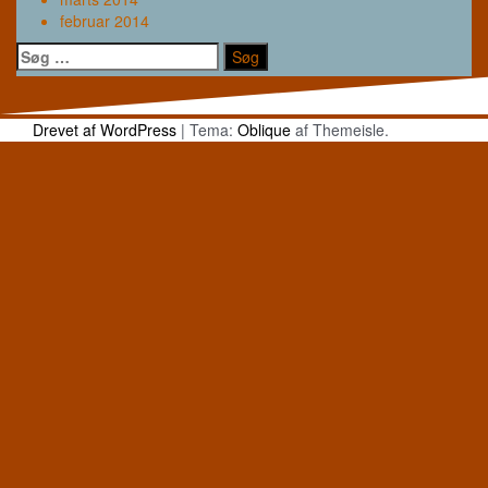
februar 2014
Søg
efter:
Drevet af WordPress
|
Tema:
Oblique
af Themeisle.