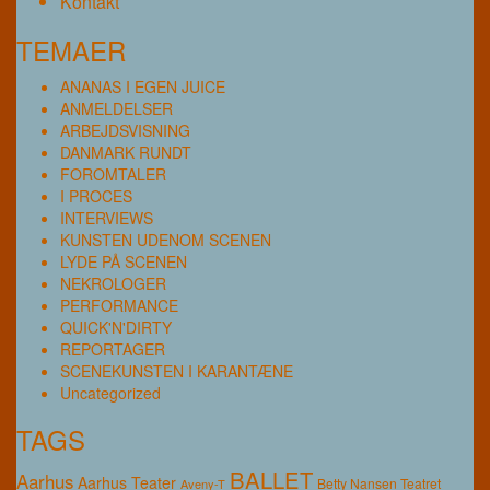
Kontakt
TEMAER
ANANAS I EGEN JUICE
ANMELDELSER
ARBEJDSVISNING
DANMARK RUNDT
FOROMTALER
I PROCES
INTERVIEWS
KUNSTEN UDENOM SCENEN
LYDE PÅ SCENEN
NEKROLOGER
PERFORMANCE
QUICK'N'DIRTY
REPORTAGER
SCENEKUNSTEN I KARANTÆNE
Uncategorized
TAGS
BALLET
Aarhus
Aarhus Teater
Betty Nansen Teatret
Aveny-T