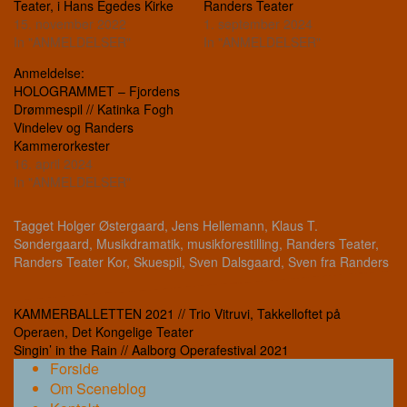
Teater, i Hans Egedes Kirke
Randers Teater
15. november 2022
1. september 2024
In "ANMELDELSER"
In "ANMELDELSER"
Anmeldelse:
HOLOGRAMMET – Fjordens
Drømmespil // Katinka Fogh
Vindelev og Randers
Kammerorkester
16. april 2024
In "ANMELDELSER"
Tagget
Holger Østergaard
,
Jens Hellemann
,
Klaus T.
Søndergaard
,
Musikdramatik
,
musikforestilling
,
Randers Teater
,
Randers Teater Kor
,
Skuespil
,
Sven Dalsgaard
,
Sven fra Randers
Indlægsnavigation
KAMMERBALLETTEN 2021 // Trio Vitruvi, Takkelloftet på
Operaen, Det Kongelige Teater
Singin’ in the Rain // Aalborg Operafestival 2021
Forside
Om Sceneblog