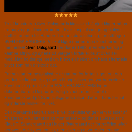
To af kunstneren Sven Dalsgaards klassiske blå øjne kigger på os
fra bagvæggen i scenerummet, hvor hospitalssenge og biplyde
sætter rammen for Randers Teaters store satsning, forestillingen
SVEN FRA RANDERS. Vi skal kigge nærmere på kunstneren og
mennesket
Sven Dalsgaard
der døde i 1999, men efterlod sig et
kæmpe aftryk, og øjnene på væggen fortæller os at Sven ser
med. Han holder øje med om historien holder, om hans eftermæle
bliver som han ønskede det.
For selv om en hospitalsstue er ramme for fortællingen om den
produktive kunstner, og døden i hospitalssengen var hans sidste
kunstneriske projekt, så er SVEN FRA RANDERS ingen
dokumentar om Dalgaards liv og levned, men i stedet et
kunstnerisk bud på Sven Dalsgaards raison d’être – hans formål
og inderste ønsker for livet.
Den markante randrusianer bliver portrætteret gennem to sider af
Dalsgaard – kunstneren og mennesket – og det er skuespillerne
Klaus T. Søndergaard og Holger Østergaard der fortræffeligt løfter
opgaven, der synes umulig, men viser sig at være den eneste