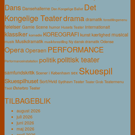
Det
Dans
Dansehallerne
Den Kongelige Ballet
Kongelige Teater
drama
dramatik
forestillingsmenu
følelser
Gamle Scene
Internationalt
humor
Husets Teater
klassiker
KOREOGRAFI
musical
kunst
kærlighed
komedie
Musikdramatik
Odense
musik
Ny dansk dramatik
musikforestilling
PERFORMANCE
Opera
Operaen
politisk teater
politik
Performanceinstallation
Skuespil
samfundskritik
sex
Scener i København
Skuespilhuset
Sort/Hvid
Sydhavn Teater
Teatermenu
Teater Grob
Østerbro Teater
Tivoli
TILBAGEBLIK
august 2026
juli 2026
juni 2026
maj 2026
april 2026