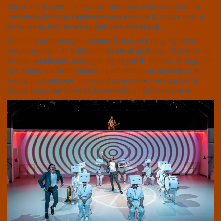
rigtige ting at gøre. For hvordan viser man ellers splittelsen i et
menneske, hvordan fremhæver man ellers de to vigtige sider af
en kunstner, hvor en enkelt side bare ikke er nok.
Det er i hospitalssengen vi møder Svens andet jeg, og det er i
hospitalssengen de to bliver enige om at gå tilbage i Svens liv, for
at finde sandheden, meningen, og nøglen til det hele. Vi begynder
helt tilbage ved Svens fødsel, og arbejder os op gennem et liv
fuldt af modsætninger, modstand og modvilje, men også et liv
fuldt af kunst, kærlighed og knopskydning i Dalgaards virke.