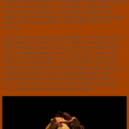
Lüders med hans ANDANTE CON MOLTO TRANQUILLO, og
præcis som navnet antyder, var det en stille og rolig, og meget
traditionel pas de deux som Amy Watson & Benjamin Buza
dansede. Trio Vitruvi ledsagede Lüders’ fine pas de deux med toner
fra Felix Mendelssohns smukke PIANO TRIO NO. 1 IN D
MINOR.
Andet kapitel i McKenzies balletfortælling var INWARDOUT, en
meget organisk koreografi fra den portugisiske koreograf Cesar
Faria Fernandes, der havde valgt at lade sin danser Ryan Tomash
agere i et skyggespil sammen med Jacob la Cours elegante solo
cellospil. Et enkelt instrument og en enkelt danser, der nærmest i
smerte strækker sine lemmer i længsel, for siden at live op ved
celloens toner, blæst dramatisk op på bagvæggen som skygger, var
poetisk og ja, organisk i sin form. Og pragtfuldt at lade det
mesterinstrument som
Augustinus Fonden
har udlånt til Jacob la
Cour – en cello bygget af Giovanni Battista Ruggeri omkring år
1700 – komme til sin ret på denne elegante måde.