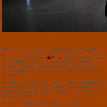
⭐⭐⭐⭐⭐
Fredag d. 13. august var H.K.H. Prinsesse Benedikte og et oplagt
publikum inviteret til premieren på KAMMERBALLETTEN 2021,
og Alexander McKenzie og
Trio Vitruvi
kunne ikke have planlagt
en mere skelsættende dag for premieren, end dagen hvor vi kunne
fejre at det var sidste aften med de røde spændbånd, der siden
Coronaens indtog har spærret hvert andet sæde på Det Kongelige
Teaters scener.
Og det blev i sandhed en aften uden bånd. Hele seks uropførelser af
nye balletter blev præsenteret, og langt de fleste koreografier rev sig
løs af fortidens snærende bånd, og viste en overflod af innovative
greb og udfordrende trin.
Aftenen lagde blødt fra start med en koreografi af den erfarne Adam