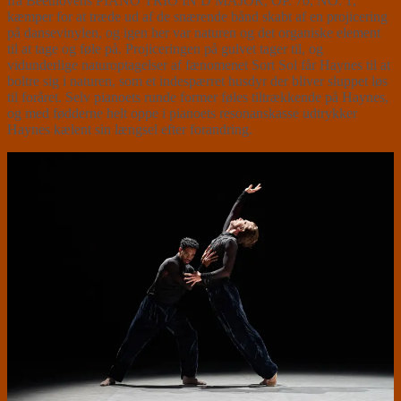
fra Beethovens PIANO TRIO IN D MAJOR, OP. 70, NO. 1,
kæmper for at træde ud af de snærende bånd skabt af en projicering
på dansevinylen, og igen her var naturen og det organiske element
til at tage og føle på. Projiceringen på gulvet tager til, og
vidunderlige naturoptagelser af fænomenet Sort Sol får Haynes til at
boltre sig i naturen, som et indespærret husdyr der bliver sluppet løs
til foråret. Selv pianoets runde former føles tiltrækkende på Haynes,
og med fødderne helt oppe i pianoets resonanskasse udtrykker
Haynes kælent sin længsel efter forandring.