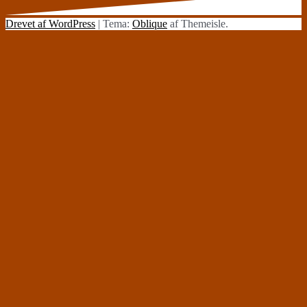
Drevet af WordPress
|
Tema:
Oblique
af Themeisle.