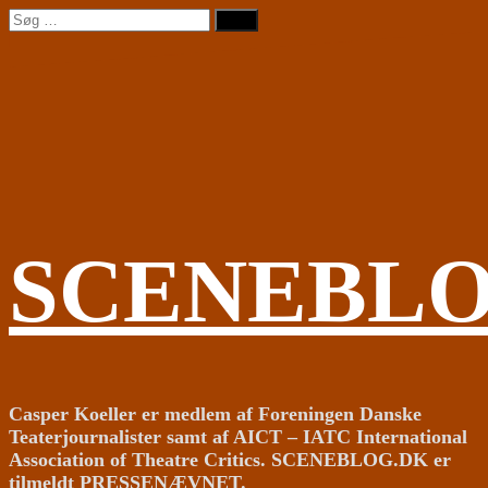
Videre
Søg
til
efter:
indhold
SCENEBL
Casper Koeller er medlem af Foreningen Danske
Teaterjournalister samt af AICT – IATC International
Association of Theatre Critics. SCENEBLOG.DK er
tilmeldt PRESSENÆVNET.