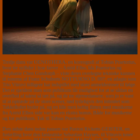
Tredje dans var OENOTHERA, en koreografi af Tobias Praetorius,
hvor tre sylfider i lyse farver – Astrid Elbo, Ida Praetorius og
Stephanie Chen Gundorph – viste deres overlegne tekniske kunnen
til tonerne af Franz Schuberts NOTTURNO D. 897, en adagio som
Trio Vitruvi tidligere har indspillet med store anmelderroser til følge.
Det er sjældent man som publikum får mulighed for at se sådan en
overflod af talent så tæt på, og de tre stjernedansere, som jo er vant
til at optræde på de store scener, nød tydeligvis den intimitet som
Takkelloftet byder på, og en lille men heftig flirten med musikerne
fra Astrid Elbos side var kun en ekstra bonus. Både for musikerne
og for publikum. Tak til Tobias Praetorius.
Den sidste dans inden pausen var Paxton Ricketts GEISTER, en
fortælling hvor den fantastiske Sebastian Haynes, til Vitruvis toner