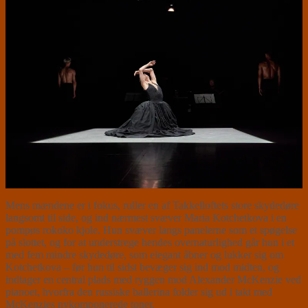
Mens mændene er i fokus, ruller en af Takkelloftets store skydedøre
langsomt til side, og ind nærmest svæver Maria Kotchetkova i en
pompøs rokoko kjole. Hun svæver langs panelerne som et spøgelse
på slottet, og for at understrege hendes overnaturlighed går hun i et
med fem mindre skydedøre, som elegant åbner og lukker sig om
Kotchetkova – før hun til sidst bevæger sig ind mod midten, og
indtager en central plads med ryggen mod Alexander McKenzie ved
pianoet, hvorfra den russiske ballerina folder sig ud i takt med
McKenzies nykomponerede toner.