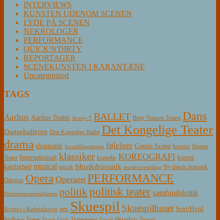
INTERVIEWS
KUNSTEN UDENOM SCENEN
LYDE PÅ SCENEN
NEKROLOGER
PERFORMANCE
QUICK'N'DIRTY
REPORTAGER
SCENEKUNSTEN I KARANTÆNE
Uncategorized
TAGS
Dans
BALLET
Aarhus
Aarhus Teater
Betty Nansen Teatret
Aveny-T
Det Kongelige Teater
Dansehallerne
Den Kongelige Ballet
drama
følelser
dramatik
Gamle Scene
humor
Husets
forestillingsmenu
klassiker
KOREOGRAFI
kunst
Internationalt
Teater
komedie
musical
Musikdramatik
kærlighed
Ny dansk dramatik
musik
musikforestilling
PERFORMANCE
Opera
Operaen
Odense
politisk teater
politik
samfundskritik
Performanceinstallation
Skuespil
Skuespilhuset
sex
Sort/Hvid
Scener i København
Østerbro Teater
Sydhavn Teater
Teatermenu
Teater Grob
Tivoli