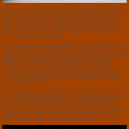
Efter pausen er det Sebastian Kloborgs IN BRIGHT GLOOM der
får premiere, og i Kloborgs bevidst provokerende nutidskoreografi,
danser Ulrik Birkkjær og Liam Redhead en heftig
pas de deux
i
Grith Deleurangs fløjlsbløde gevandter. IN BRIGHT GLOOM er
en dramatisk og vanvittig charmerende dans de to alfahanner
imellem. Ren kærlighed og kamp.
På vej ud efter dansen stopper Birkkjær op og hiver McKenzie ind
igen, og beder ham om et dacapo. Og til publikums udelte fornøjelse
og høj latter tvinger han McKenzie til at spille, mens han i sin dans
udtrykker de følelser han øjensynligt fornemmer manglede i
Sebastian Kloborgs koreografi. En fin og vittig afslutning af
Kloborg, der igen viser uforudsigelighedens charme i sin moderne
koreografiske tilgang til balletten. Aldrig glemme Bournonville,
aldrig glemme fornyelsen.
Den engelske koreograf Paul Lightfoot, der i de sidste tyve år har
produceret prisvindende koreografier for Nederlands Dans Theater,
præsenterer som aftenens sidste dans med SELVPORTRÆT et
kontrasternes eldorado, hvor den lyse Toon Lobach og den mørke
Sebastian Haynes spiller med musklerne i lyset på dansevinylen,
mens Trio Vitruvi sidder i mørket bagest på scenen.