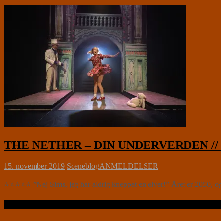
THE NETHER – DIN UNDERVERDEN // Te
15. november 2019
Sceneblog
ANMELDELSER
⭐⭐⭐⭐⭐ ”Nej Sims, jeg har aldrig kneppet en elver!” Året er 2050, og 
Læs videre …