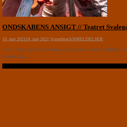
ONDSKABENS ANSIGT // Teatret Svaleg
10. maj 2021
10. maj 2021
Sceneblog
ANMELDELSER
⭐⭐⭐⭐ ”Jeg havde ikke overvejet, at jeg skulle komme til at bløde 
Madsen og[…]
Læs videre …