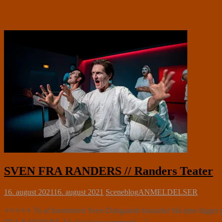
SVEN FRA RANDERS // Randers Teater
16. august 2021
16. august 2021
Sceneblog
ANMELDELSER
⭐⭐⭐⭐⭐ To af kunstneren Sven Dalsgaards klassiske blå øjne kigger p