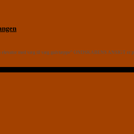
angen
i en elevator med væg til væg gulvtæppe” ONDSKABENS ANSIGT er prim