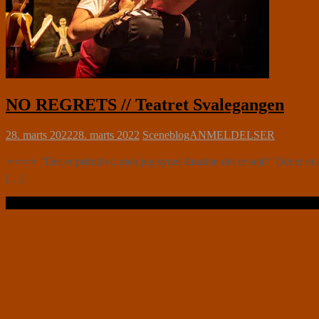
NO REGRETS // Teatret Svalegangen
28. marts 2022
28. marts 2022
Sceneblog
ANMELDELSER
⭐⭐⭐⭐ ”Det er primitivt, men jeg synes fandme det er sejt!” Det er e
[…]
Læs videre …