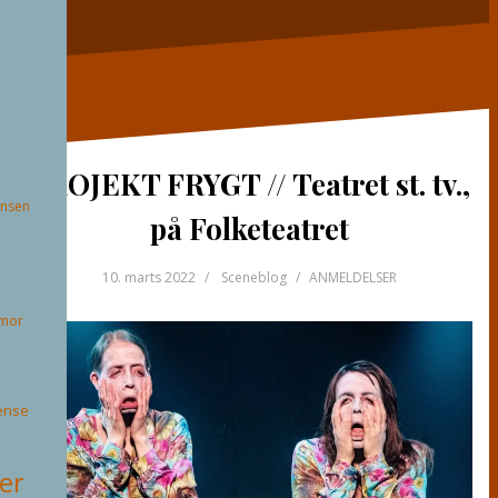
PROJEKT FRYGT // Teatret st. tv.,
ansen
på Folketeatret
10. marts 2022
Sceneblog
ANMELDELSER
mor
ense
ter