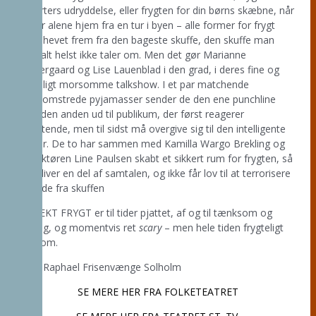
alle arters udryddelse, eller frygten for din børns skæbne, når
de går alene hjem fra en tur i byen – alle former for frygt
bliver hevet frem fra den bageste skuffe, den skuffe man
normalt helst ikke taler om. Men det gør Marianne
Søndergaard og Lise Lauenblad i den grad, i deres fine og
frygteligt morsomme talkshow. I et par matchende
storblomstrede pyjamasser sender de den ene punchline
efter den anden ud til publikum, der først reagerer
afventende, men til sidst må overgive sig til den intelligente
humor. De to har sammen med Kamilla Wargo Brekling og
instruktøren Line Paulsen skabt et sikkert rum for frygten, så
den bliver en del af samtalen, og ikke får lov til at terrorisere
os nede fra skuffen
PROJEKT FRYGT er til tider pjattet, af og til tænksom og
alvorlig, og momentvis ret
scary
– men hele tiden frygteligt
morsom.
Foto: Raphael Frisenvænge Solholm
SE MERE HER FRA FOLKETEATRET