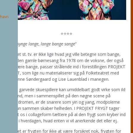
havn
⭐⭐⭐⭐
”
…og synge lange, lange bange sange
”
Teatret st. tv. er ikke lige hvad jeg ville betegne som bange,
men den gamle børnesang fra 1978 om de voksne, der også
kan være bange, passer strålende ind i forestillingen PROJEKT
FRYGT, som lige nu materialiserer sig på Folketeatret med
Marianne Søndergaard og Lise Lauenblad i manegen.
De to garvede skuespillere kan umiddelbart godt virke som ild
og vand, men i sammenspillet på den nøgne scene på
Hippodromen, er de snarere som yin og yang, modpolerne
der kun sammen skaber helheden. I PROJEKT FRYGT tager
holdet os i collageform tættere på al den frygt som kryber ind
på os i hverdagen, hvad enten vi vil anerkende det eller ej.
Om det er frygten for ikke at være forsikret nok, frygten for