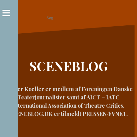
Videre
til
Søg
indhold
efter:
SCENEBLOG
Casper Koeller er medlem af Foreningen Danske
Teaterjournalister samt af AICT – IATC
International Association of Theatre Critics.
SCENEBLOG.DK er tilmeldt PRESSENÆVNET.