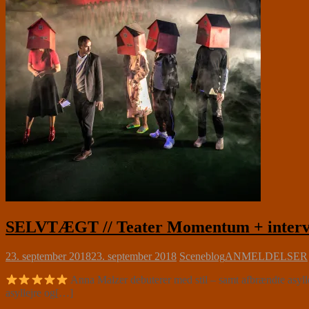
SELVTÆGT // Teater Momentum + intervi
23. september 2018
23. september 2018
Sceneblog
ANMELDELSER
Anna Malzer debuterer med stil – samt afbrændte asyll
asyllejre og[…]