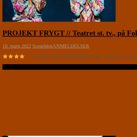
PROJEKT FRYGT // Teatret st. tv., på Fol
10. marts 2022
Sceneblog
ANMELDELSER
”…og synge lange, lange bange sange” Teatret st. tv. er 
Læs videre …