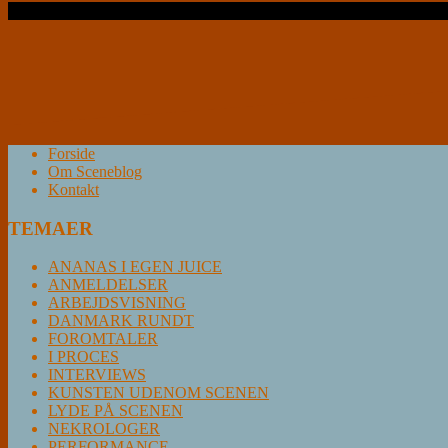
Læs videre …
Forside
Om Sceneblog
Kontakt
TEMAER
ANANAS I EGEN JUICE
ANMELDELSER
ARBEJDSVISNING
DANMARK RUNDT
FOROMTALER
I PROCES
INTERVIEWS
KUNSTEN UDENOM SCENEN
LYDE PÅ SCENEN
NEKROLOGER
PERFORMANCE