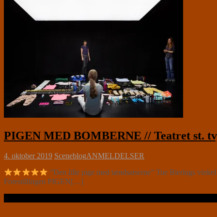
PIGEN MED BOMBERNE // Teatret st. tv
4. oktober 2019
Sceneblog
ANMELDELSER
”Den lille pige med tændsatserne” Tue Bierings vinkel 
Forestillingen PIGEN[…]
Læs videre …