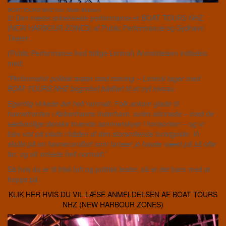
BOAT TOURS NHZ foto: Malle Madsen
2/ Den næste anbefalede performance er BOAT TOURS NHZ
(NEW HARBOUR ZONES) af Public Performance og Sydhavn
Teater.
(Public Performance hed tidlige Liminal) Anmeldelsen indledes
med:
”
Performativt politisk teater med mening – Liminal tager med
BOAT TOURS NHZ begrebet bådfart til et nyt niveau.
Egentlig virkede det helt normalt. Folk ankom glade til
havnefronten i Københavns Inderhavn, solen skinnede – med de
sædvanlige danske truende sommerskyer i horisonten – og vi
blev vist på plads i båden af den storsmilende turistguide. Vi
skulle på en havnerundfart som turister jo havde været på så ofte
før, og alt virkede helt normalt
.”
Så hvis du er til frisk luft og politisk teater, så er det bare med at
hoppe på.
KLIK HER HVIS DU VIL LÆSE ANMELDELSEN AF BOAT TOURS
NHZ (NEW HARBOUR ZONES)