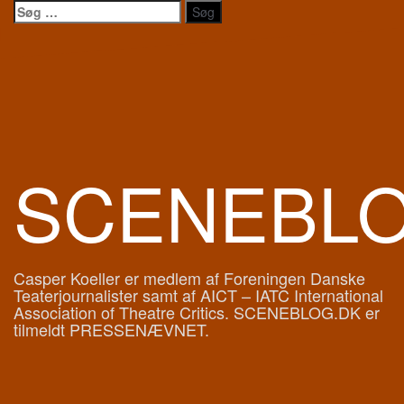
Videre
Søg
til
efter:
indhold
SCENEBL
Casper Koeller er medlem af Foreningen Danske
Teaterjournalister samt af AICT – IATC International
Association of Theatre Critics. SCENEBLOG.DK er
tilmeldt PRESSENÆVNET.