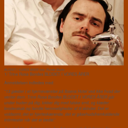
BLODET I VORES ÅRER foto: Rumle Skafte
1/ Trine Rosa Bondes BLODET I VORES ÅRER
Anmeldelsen indledes med:
”
13 gæster i et hjørneværelse på Ibsens Hotel ved ikke hvad der
venter dem. Trine Rosa Bondes BLODET I VORES ÅRER går
under huden på dig, lokker dig med falske smil, og klæder
broderskab og familie hemmeligheder af til skindet. Det er
voldsomt, det er hjerteskærende, det er gåsehudsfremkaldende
intimteater når det er bedst
.”