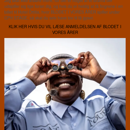
Jeg skal ikke afsløre mere, for det er noget af et drama der
udspiller sig lige foran dig, og hvis du er heldig at få fingrene i en
billet til Hotel Ottilia, hvor BLODET I VORES ÅRER spiller under
CPH STAGE, så skal du selv have lov til få gyset.
KLIK HER HVIS DU VIL LÆSE ANMELDELSEN AF BLODET I
VORES ÅRER