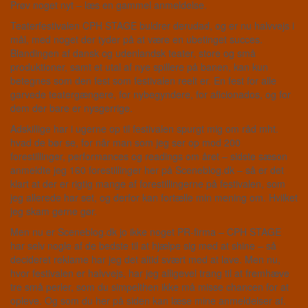
Prøv noget nyt – læs en gammel anmeldelse.
Teaterfestivalen CPH STAGE buldrer derudad, og er nu halvvejs i
mål, med noget der tyder på at være en ubetinget succes.
Blandingen af dansk og udenlandsk teater, store og små
produktioner, samt et utal af nye spillere på banen, kan kun
betegnes som den fest som festivalen reelt er. En fest for alle
garvede teatergængere, for nybegyndere, for aficionados, og for
dem der bare er nysgerrige.
Adskillige har i ugerne op til festivalen spurgt mig om råd mht.
hvad de bør se, for når man som jeg ser op mod 200
forestillinger, performances og readings om året – sidste sæson
anmeldte jeg 160 forestillinger her på Sceneblog.dk – så er det
klart at der er rigtig mange af forestillingerne på festivalen, som
jeg allerede har set, og derfor kan fortælle min mening om. Hvilket
jeg skam gerne gør.
Men nu er Sceneblog.dk jo ikke noget PR-firma – CPH STAGE
har selv nogle af de bedste til at hjælpe sig med at shine – så
decideret reklame har jeg det altid svært med at lave. Men nu,
hvor festivalen er halvvejs, har jeg alligevel trang til at fremhæve
tre små perler, som du simpelthen ikke må misse chancen for at
opleve. Og som du her på siden kan læse mine anmeldelser af.