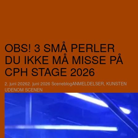
OBS! 3 SMÅ PERLER
DU IKKE MÅ MISSE PÅ
CPH STAGE 2026
2. juni 2026
2. juni 2026
Sceneblog
ANMELDELSER
,
KUNSTEN
UDENOM SCENEN