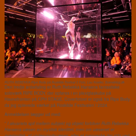
RUTH-REBEKKA-Ripe Body på Roskilde Festival 3 Foto: Lau Koeller, Sceneblog.dk
Den tredje anbefaling er Ruth Rebekka Hansens fantastiske
soloværk RIPE BODY, der opføres i en plexiglaskube på
Havnefronten på CPH STAGE. Coverfotoet er også fra Ripe Body,
da jeg oplevede værket på Roskilde Festivalen i 2024.
Anmeldelsen lægger ud med:
”
I akvariets spil mellem subjekt og objekt forbliver Ruth Rebekka
Hansens væsen en mystisk identitet, men om væsenet er
overjordisk, et undervandsvæsen, eller et menneske der står ved