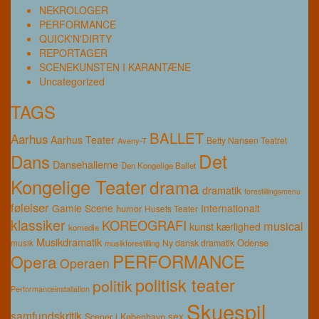
NEKROLOGER
PERFORMANCE
QUICK'N'DIRTY
REPORTAGER
SCENEKUNSTEN I KARANTÆNE
Uncategorized
TAGS
BALLET
Aarhus
Aarhus Teater
Betty Nansen Teatret
Aveny-T
Det
Dans
Dansehallerne
Den Kongelige Ballet
Kongelige Teater
drama
dramatik
forestillingsmenu
følelser
Gamle Scene
Internationalt
humor
Husets Teater
klassiker
KOREOGRAFI
musical
kunst
kærlighed
komedie
Musikdramatik
Odense
musik
Ny dansk dramatik
musikforestilling
PERFORMANCE
Opera
Operaen
politisk teater
politik
Performanceinstallation
Skuespil
samfundskritik
sex
Scener i København