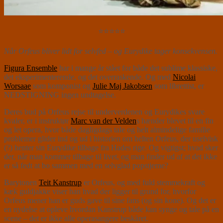
⭐⭐⭐⭐⭐
Når Orfeus bliver lidt for selvfed – og Eurydike tager konsekvensen.
Figura Ensemble
har i mange år stået for både det sublime klassiske,
det eksperimenterende, og det overraskende. Og med
Nicolai
Worsaae
som komponist og
Julie Maj Jakobsen
som librettist, er
NEDSTIGNING ingen undtagelse.
Deres bud på Orfeus rejse til underverdenen og Eurydikes svare
kvaler, er i instruktør
Marc van der Velden
s hænder blevet til en fin
og let opera, hvor både dagligdags tale og helt almindelige familie
problemer glider ind og ud i historien om helten Orfeus, der uselvisk
(?) henter sin Eurydike tilbage fra Hades rige. Og vigtigst; hvad sker
der, når man kommer tilbage til livet, og man finder ud af at det ikke
er så fedt at bo sammen med en selvglad popstjerne?
Barytonen
Teit Kanstrup
er Orfeus, og med fuld stemmekraft og
kæk guldjakke viser han hvad der ligger til grund for, hvorfor
Orfeus mener han er guds gave til sine fans (og sin kone). Og det er
en nydelse at opleve hvordan Kanstrup både kan synge og tale på en
scene – det er ikke alle operasangere beskåret.