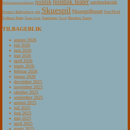
politisk teater
politik
samfundskritik
Performanceinstallation
Skuespil
Skuespilhuset
sex
Sort/Hvid
Scener i København
Østerbro Teater
Sydhavn Teater
Teatermenu
Teater Grob
Tivoli
TILBAGEBLIK
august 2026
juli 2026
juni 2026
maj 2026
april 2026
marts 2026
februar 2026
januar 2026
december 2025
november 2025
oktober 2025
september 2025
august 2025
juli 2025
juni 2025
maj 2025
april 2025
marts 2025