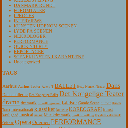
ARBEJDSVISNING
DANMARK RUNDT
FOROMTALER
I PROCES
INTERVIEWS
KUNSTEN UDENOM SCENEN
LYDE PÅ SCENEN
NEKROLOGER
PERFORMANCE
QUICK'N'DIRTY
REPORTAGER
SCENEKUNSTEN I KARANTÆNE
Uncategorized
TAGS
Dans
BALLET
Aarhus
Aarhus Teater
Betty Nansen Teatret
Aveny-T
Det Kongelige Teater
Dansehallerne
Den Kongelige Ballet
drama
følelser
dramatik
Gamle Scene
humor
Husets
forestillingsmenu
klassiker
KOREOGRAFI
kunst
Internationalt
Teater
komedie
musical
Musikdramatik
kærlighed
Ny dansk dramatik
musik
musikforestilling
PERFORMANCE
Opera
Operaen
Odense