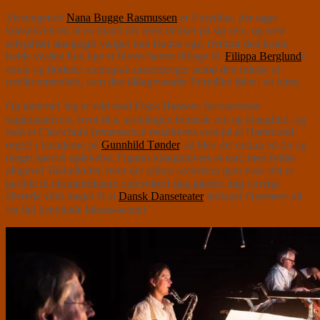
Velsyngende
Nana Bugge Rasmussen
er Eurydike, der tager
konsekvensen af en mand der mest tænker på sig selv, og med
selvpåført slangegift vælger hun Hades rige, fremfor den kolde
hvide verden hun lige er blevet hentet tilbage til.
Filippa Berglund
s
enkle og florlette scenografi understreger netop den følelse af
uvelkommenhed, som den tilbagevendte Eurydike føler i sit hjem.
Og tonerne! Jeg er vild med Frans Hansens fascinerende
slagtøjsunivers, hvor bl.a. savklingen fremstår ren og klangfuld, og
med et Clavichord (renæssance musikkens svar på et Hammond-
orgel) i hænderne på
Gunnhild Tønder
, så blev det endnu en fin og
meget speciel oplevelse. Figuras klangunivers er sart, men fylder
alligevel Takkelloftet, hvor det intime scenerum igen viser det er
perfekt til ekstraordinære oplevelser! (jeg glæder mig i øvrigt
allerede vildt meget til at
Dansk Danseteater
indtager Operaens alt
for lidt benyttede luksus-scene)