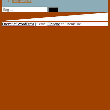
februar 2014
Søg
efter:
Drevet af WordPress
|
Tema:
Oblique
af Themeisle.