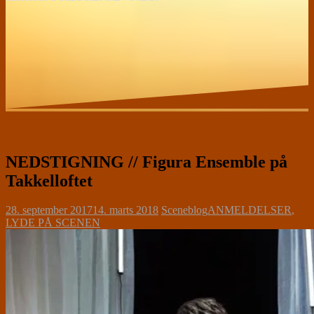
NEDSTIGNING // Figura Ensemble på
Takkelloftet
28. september 2017
14. marts 2018
Sceneblog
ANMELDELSER
,
LYDE PÅ SCENEN