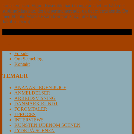
konsekvensen. Figura Ensemble har i mange år stået for både det
sublime klassiske, det eksperimenterende, og det overraskende. Og
med Nicolai Worsaae som komponist og Julie Maj
Jakobsen som[…]
Læs videre …
Forside
Om Sceneblog
Kontakt
TEMAER
ANANAS I EGEN JUICE
ANMELDELSER
ARBEJDSVISNING
DANMARK RUNDT
FOROMTALER
I PROCES
INTERVIEWS
KUNSTEN UDENOM SCENEN
LYDE PÅ SCENEN