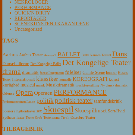
NEKROLOGER
PERFORMANCE
QUICK'N'DIRTY
REPORTAGER
SCENEKUNSTEN I KARANTÆNE
Uncategorized
TAGS
Dans
BALLET
Aarhus
Aarhus Teater
Betty Nansen Teatret
Aveny-T
Det Kongelige Teater
Dansehallerne
Den Kongelige Ballet
drama
følelser
dramatik
Gamle Scene
humor
Husets
forestillingsmenu
klassiker
KOREOGRAFI
kunst
Internationalt
Teater
komedie
musical
Musikdramatik
kærlighed
Ny dansk dramatik
musik
musikforestilling
PERFORMANCE
Opera
Operaen
Odense
politisk teater
politik
samfundskritik
Performanceinstallation
Skuespil
Skuespilhuset
sex
Sort/Hvid
Scener i København
Østerbro Teater
Sydhavn Teater
Teatermenu
Teater Grob
Tivoli
TILBAGEBLIK