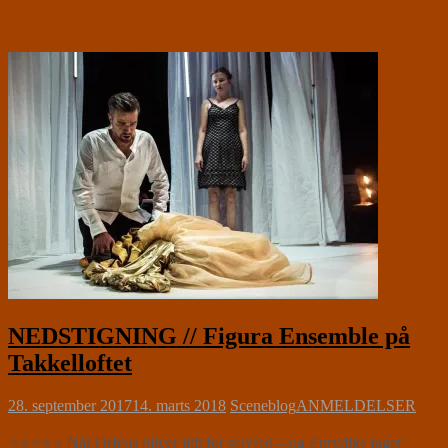
NEDSTIGNING // Figura Ensemble på
Takkelloftet
28. september 2017
14. marts 2018
Sceneblog
ANMELDELSER
⭐⭐⭐⭐⭐ Når Orfeus bliver lidt for selvfed – og Eurydike tager