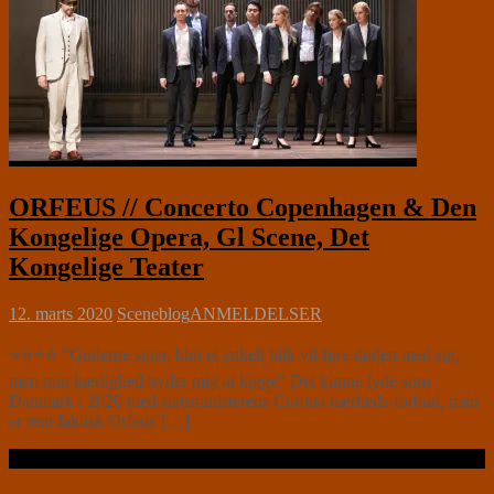
ORFEUS // Concerto Copenhagen & Den
Kongelige Opera, Gl Scene, Det
Kongelige Teater
12. marts 2020
Sceneblog
ANMELDELSER
⭐⭐⭐⭐ ”Guderne siger, blot et enkelt blik vil føre døden med sig,
men min kærlighed byder mig at kigge” Det kunne lyde som
Danmark i 2020 med statsministerens Corona nærheds-forbud, men
er rent faktisk Orfeus’[…]
Læs videre …