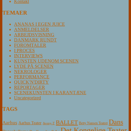
Kontakt
TEMAER
ANANAS I EGEN JUICE
ANMELDELSER
ARBEJDSVISNING
DANMARK RUNDT
FOROMTALER
I PROCES
INTERVIEWS
KUNSTEN UDENOM SCENEN
LYDE PÅ SCENEN
NEKROLOGER
PERFORMANCE
QUICK'N'DIRTY
REPORTAGER
SCENEKUNSTEN I KARANTÆNE
Uncategorized
TAGS
Dans
BALLET
Aarhus
Aarhus Teater
Betty Nansen Teatret
Aveny-T
Det Kongelige Teater