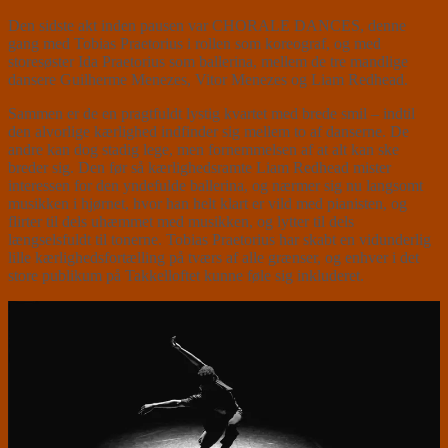
Den sidste akt inden pausen var CHORALE DANCES, denne
gang med Tobias Praetorius i rollen som koreograf, og med
storesøster Ida Praetorius som ballerina, mellem de tre mandlige
dansere Guilherme Menezes, Vitor Menezes og Liam Redhead.
Sammen er de en pragtfuldt lystig kvartet med brede smil – indtil
den alvorlige kærlighed indfinder sig mellem to af danserne. De
andre kan dog stadig lege, men fornemmelsen af at alt kan ske
breder sig. Den før så kærlighedsramte Liam Redhead mister
interessen for den yndefulde ballerina, og nærmer sig nu langsomt
musikken i hjørnet, hvor han helt klart er vild med pianisten, og
flirter til dels uhæmmet med musikken, og lytter til dels
længselsfuldt til tonerne. Tobias Praetorius har skabt en vidunderlig
lille kærlighedsfortælling på tværs af alle grænser, og enhver i det
store publikum på Takkelloftet kunne føle sig inkluderet.