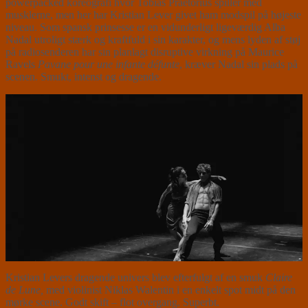
powerpacked koreografi hvor Tobias Praetorius spiller med
musklerne, men her har Kristian Lever givet ham modspil på højeste
niveau. Som spansk prinsesse er en vidunderligt ligeværdig Alba
Nadal utroligt stærk og kraftfuld i sin karakter, og mens lyden af støj
på radiosenderen har sin planlagt disruptive virkning på Maurice
Ravels
Pavane pour une infante défunte
, kræver Nadal sin plads på
scenen. Smukt, intenst og dragende.
Kristian Levers dragende univers blev efterfulgt af en smuk
Claire
de Lune,
med violinist Niklas Walentin i en enkelt spot midt på den
mørke scene. Godt skift – flot overgang. Superbt.