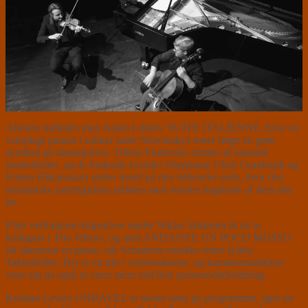
Aftenen indledes med Adam Lüders’ SUITE ITALIENNE, hvor en
veloplagt pianist i sokker lader Stravinskys toner følge en grøn
symfoni på dansegulvet. Tobias Praetorius emmer af klassisk
maskulinitet, og de bejlende kvinder (Stephanie Chen Gundorph og
Emma Håkansson) sætter trumf på den italienske suite, hvor den
romantiske parringsdans udføres med sveden haglende af dem alle
tre.
Efter velfortjente klapsalver støder Niklas Walentin til de to
kollegaer i
Trio Vitruvi
, og med ANDANTE UN POCO MOSSO
får danserne en pause, når Schuberts smukke toner fylder
Takkelloftet. Det er en trio i verdensklasse, og kammermusikken
viser sig da også at være mere end blot pauseunderholdning.
Kristian Levers UNRAVEL er næste dans på programmet, igen en