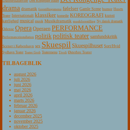
Dansehallerne
Den Kongelige Ballet
drama
følelser
dramatik
Gamle Scene
humor
Husets
forestillingsmenu
klassiker
KOREOGRAFI
kunst
Internationalt
Teater
komedie
musical
Musikdramatik
kærlighed
Ny dansk dramatik
musik
musikforestilling
PERFORMANCE
Opera
Operaen
Odense
politisk teater
politik
samfundskritik
Performanceinstallation
Skuespil
Skuespilhuset
sex
Sort/Hvid
Scener i København
Østerbro Teater
Sydhavn Teater
Teatermenu
Teater Grob
Tivoli
TILBAGEBLIK
august 2026
juli 2026
juni 2026
maj 2026
april 2026
marts 2026
februar 2026
januar 2026
december 2025
november 2025
oktober 2025