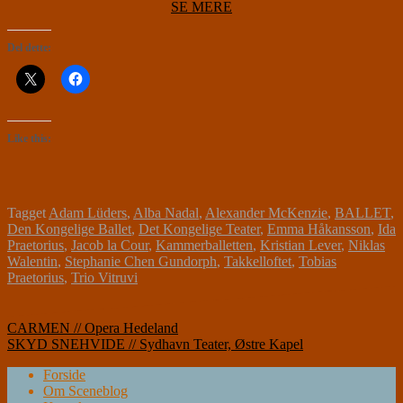
SE MERE
Del dette:
Like this:
Tagget
Adam Lüders
,
Alba Nadal
,
Alexander McKenzie
,
BALLET
,
Den Kongelige Ballet
,
Det Kongelige Teater
,
Emma Håkansson
,
Ida
Praetorius
,
Jacob la Cour
,
Kammerballetten
,
Kristian Lever
,
Niklas
Walentin
,
Stephanie Chen Gundorph
,
Takkelloftet
,
Tobias
Praetorius
,
Trio Vitruvi
Indlægsnavigation
CARMEN // Opera Hedeland
SKYD SNEHVIDE // Sydhavn Teater, Østre Kapel
Forside
Om Sceneblog