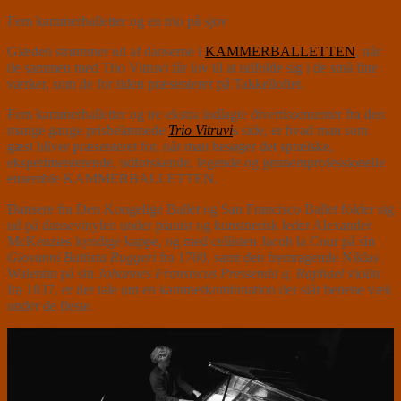
Fem kammerballetter og en trio på sjov
Glæden strømmer ud af danserne i
KAMMERBALLETTEN
, når
de sammen med Trio Vitruvi får lov til at udfolde sig i de små fine
værker, som de for tiden præsenterer på Takkelloftet.
Fem kammerballetter og tre ekstra indlagte divertissementer fra den
mange gange prisbelønnede
Trio Vitruvi
s side, er hvad man som
gæst bliver præsenteret for, når man besøger det sprælske,
eksperimenterende, udforskende, legende og gennemprofessionelle
ensemble KAMMERBALLETTEN.
Dansere fra Den Kongelige Ballet og San Francisco Ballet folder sig
ud på dansevinylen under pianist og kunstnerisk leder Alexander
McKenzies kyndige kappe, og med cellisten Jacob la Cour på sin
Giovanni Battista Ruggeri
fra 1700, samt den fremragende Niklas
Walentin på sin
Johannes Fransiscus Pressenda q. Raphael
violin
fra 1837, er der tale om en kammerkombination der slår benene væk
under de fleste.