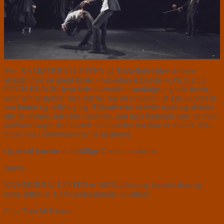
Men KAMMERBALLETTEN på Takkelloftet blev dæleme
afsluttet med en grand finale – Sebastian Kloborgs ABSOLUTE
PITCH BLACK, hvor hele ensemblet i smokings, og hele trioen,
samt fem tøjstativer med sort tøj, tog en svingom i et Tati-univers af
sort humor og vellystig leg. Tøjstativerne hvirvler rundt og afslører
alle de grimme sider hos danserne, som med forargede øjne ud mod
publikum søger den kiksede mobiltelefon der ikke er slukket. Men
finder den i underbukserne på en danser.
Og det til tonerne af adskillige Chopin nocturner.
Bravo.
KAMMERBALLETTEN er 100% vellyst og legende dans og
toner, udført af 100% professionelle kunstnere.
Foto: Tom McKenzie