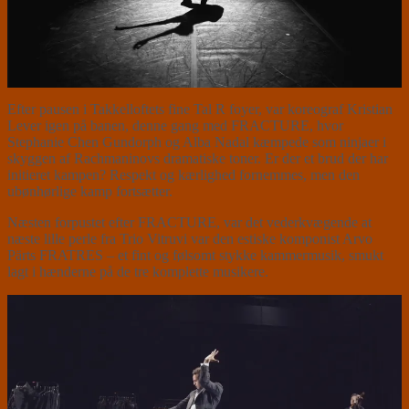
Efter pausen i Takkelloftets fine Tal R foyer, var koreograf Kristian
Lever igen på banen, denne gang med FRACTURE, hvor
Stephanie Chen Gundorph og Alba Nadal kæmpede som ninjaer i
skyggen af Rachmaninovs dramatiske toner. Er der et brud der har
initieret kampen? Respekt og kærlighed fornemmes, men den
ubønhørlige kamp fortsætter.
Næsten forpustet efter FRACTURE, var det vederkvægende at
næste lille perle fra Trio Vitruvi var den estiske komponist Arvo
Pärts FRATRES – et fint og følsomt stykke kammermusik, smukt
lagt i hænderne på de tre komplette musikere.