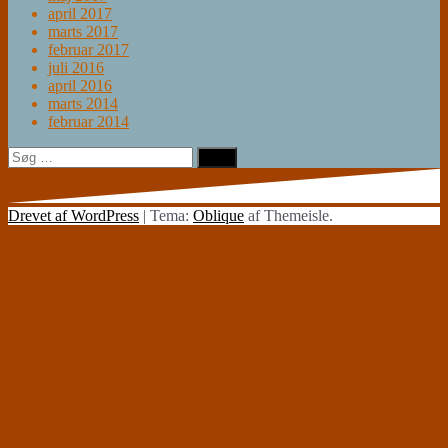
april 2017
marts 2017
februar 2017
juli 2016
april 2016
marts 2014
februar 2014
Søg
efter:
Drevet af WordPress
|
Tema:
Oblique
af Themeisle.