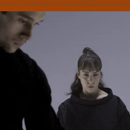
usklerne, og understreger hvor lille og undseelig et menneske egentlig 