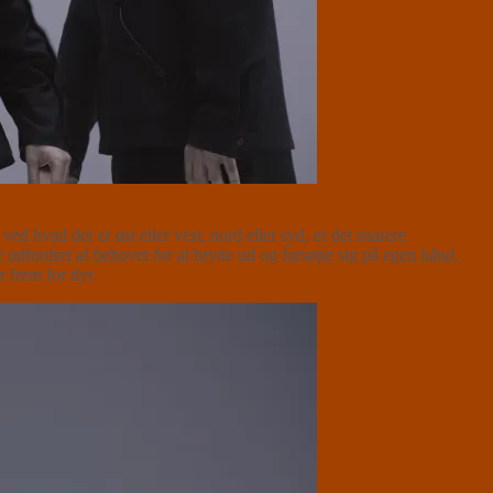
 hvad der er øst eller vest, nord eller syd, er det snarere
dfordret af behovet for at bryde ud og forsøge sig på egen hånd.
 frem for dyr.