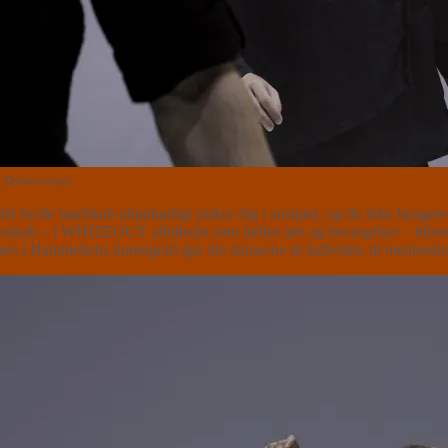
 Debreczenyi.
vide landskab ubønhørligt pisker dig i ansigtet, og du ikke længere ved
sskab – i WHITEOUT afbilledet som fælles løb og bevægelser – bliver u
men i Hammekens koreografi gør det danserne til individer, til mennesker