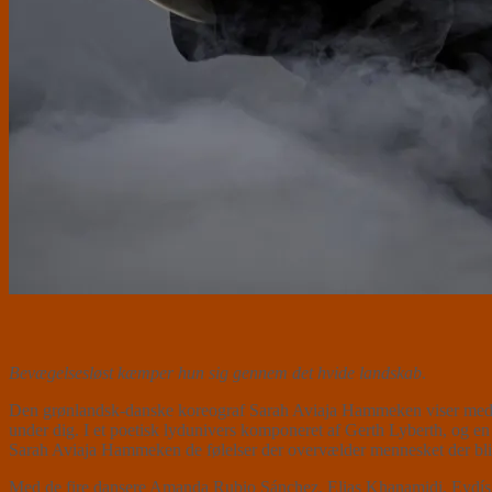
Bevægelsesløst kæmper hun sig gennem det hvide landskab
.
Den grønlandsk-danske koreograf Sarah Aviaja Hammeken viser med WH
under dig. I et poetisk lydunivers komponeret af Gerth Lyberth, og en
Sarah Aviaja Hammeken de følelser der overvælder mennesket der bli
Med de fire dansere Amanda Rubio Sánchez, Elias Khanamidi, Eydís 