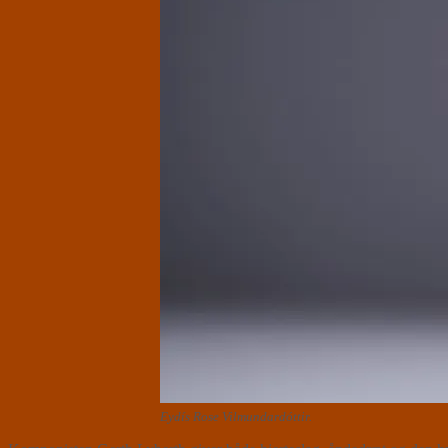
Eydís Rose Vilmundardóttir.