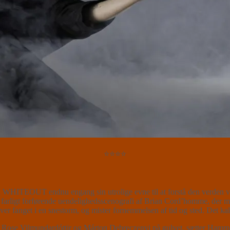
⭐⭐⭐⭐
ITEOUT endnu engang sin utrolige evne til at forstå den verden vi le
 farligt forførende uendelighedsscenografi af Brian Cord’homme, der med
ver fanget i en snestorm, og mister fornemmelsen af tid og sted. De
Rose Vilmundardóttir og Márton Debreczenyi på gulvet, sætter Hamme