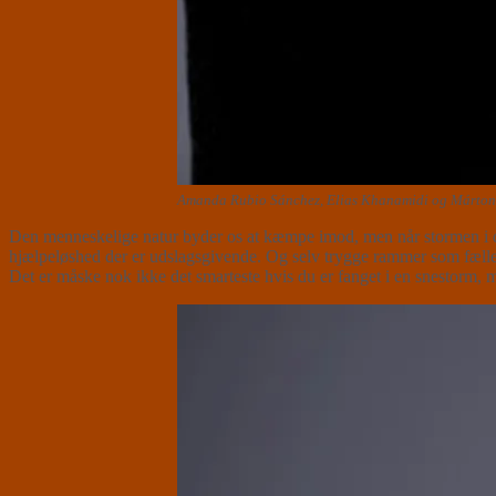
Amanda Rubio Sánchez, Elias Khanamidi og Márton
Den menneskelige natur byder os at kæmpe imod, men når stormen i det h
hjælpeløshed der er udslagsgivende. Og selv trygge rammer som fælle
Det er måske nok ikke det smarteste hvis du er fanget i en snestorm, 