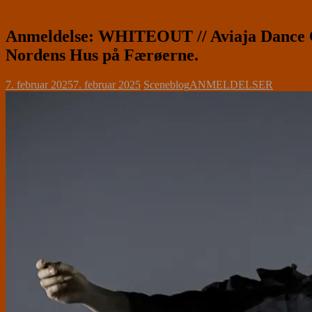
Anmeldelse: WHITEOUT // Aviaja Dance Com
Nordens Hus på Færøerne.
7. februar 2025
7. februar 2025
Sceneblog
ANMELDELSER