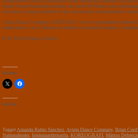
Komponisten Gerth Lyberth giver både hjerteslag, åndedræt og den h
Sarah Aviaja Hammekens drama, der med Siri Paulsen som dramaturgisk
helt uden at drage paralleller til den nuværende verdenspolitiske s
Aviaja Dance Companys WHITEOUT er en co-produktion mellem Danseha
København d. 4.-8. februar, for derefter at fortsætte turnéen i Grønla
Foto: Ena Kurtagic Granulo
Del dette:
Like this:
Tagget
Amanda Rubio Sánchez
,
Aviaja Dance Company
,
Brian Cor
Nationalteater
,
Isiginnaartitsisarfia
,
KOREOGRAFI
,
Márton Debrecz