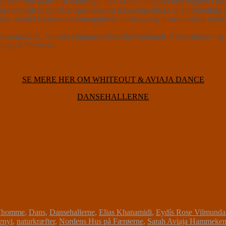
ylende vind plads i sit lyddesign, men skaber alligevel den tryghed i
 konsulent har både spænding og forløsning intakt, er en fortælling 
ituation, så må Hammekens koreografiske kortlægning af menneskets mød
llerne, Nunatta Isiginnaartitsisarfia/Grønlands Nationalteater og N
nd og på Færøerne.
SE MERE HER OM WHITEOUT & AVIAJA DANCE
DANSEHALLERNE
d’homme
,
Dans
,
Dansehallerne
,
Elias Khanamidi
,
Eydís Rose Vilmundar
enyi
,
naturkræfter
,
Nordens Hus på Færøerne
,
Sarah Aviaja Hammeke