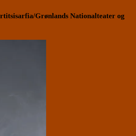
itsisarfia/Grønlands Nationalteater og