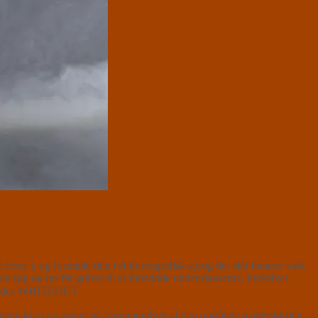
ver i, og formidle den i et koreografisk sprog der slår benene væk
 røg og lys får gulvet til at forsvinde under danserne, beskriver
t kaldes WHITEOUT.
ken krop og ansigt på fornemmelsen af den opståede magtesløshed,