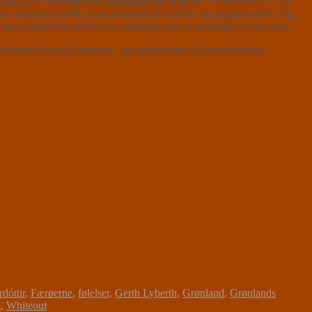
 fortællingen, som man som publikum har brug for i WHITEOUT. For
om naturens kræfter, samt menneskets følelser og magtesløshed. Og
e med Grønlands indlandsis, betegnes som et uendeligt smukt værk.
ordens Hus på Færøerne, og opføres først i Dansehallerne i
dóttir
,
Færøerne
,
følelser
,
Gerth Lyberth
,
Grønland
,
Grønlands
n
,
Whiteout