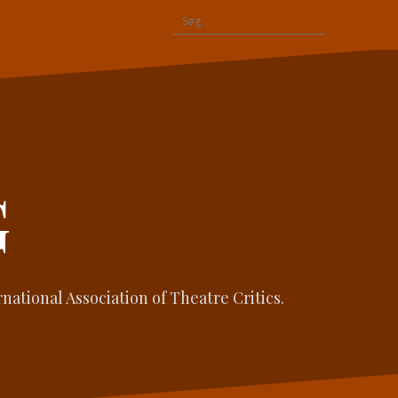
Søg
efter:
G
ational Association of Theatre Critics.