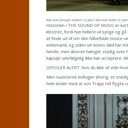
Kan man forsegle vinden i et glas? Kan man holde et solstr
Historien i THE SOUND OF MUSIC er kort for
klostret, fordi hun hellere vil synge og 
at finde ud af om den håbefulde novice vi
enkemand, og siden sin kones død har hold
hende, men alvoren hænger stadig over hu
kaptajn selvfølgelig ikke kan acceptere. A
(SPOILER ALERT: hvis du ikke vil vide hvor
Men nazisterne indtager Østrig, et snedig
hele ender med at von Trapp må flygte ud