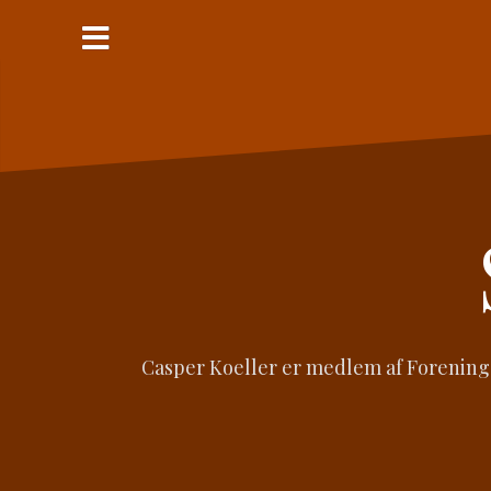
Videre
til
indhold
Casper Koeller er medlem af Foreningen