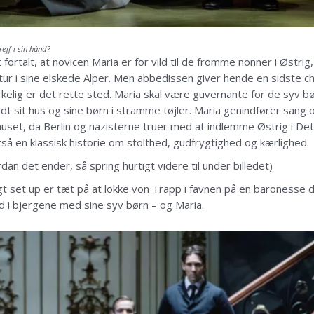
ejf i sin hånd?
talt, at novicen Maria er for vild til de fromme nonner i Østrig, o
gå tur i sine elskede Alper. Men abbedissen giver hende en sidste 
rkelig er det rette sted. Maria skal være guvernante for de syv 
t sit hus og sine børn i stramme tøjler. Maria genindfører sang 
set, da Berlin og nazisterne truer med at indlemme Østrig i Det 
ltså en klassisk historie om stolthed, gudfrygtighed og kærlighed.
dan det ender, så spring hurtigt videre til under billedet)
t set up er tæt på at lokke von Trapp i favnen på en baronesse de
 i bjergene med sine syv børn – og Maria.