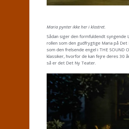
Maria pynter ikke her i klostret
.
Sådan siger den formfuldendt syngende L
rollen som den gudfrygtige Maria på Det 
som den frelsende engel i THE SOUND OF
klassiker, hvorfor de kan fejre deres 30
så er det Det Ny Teater.