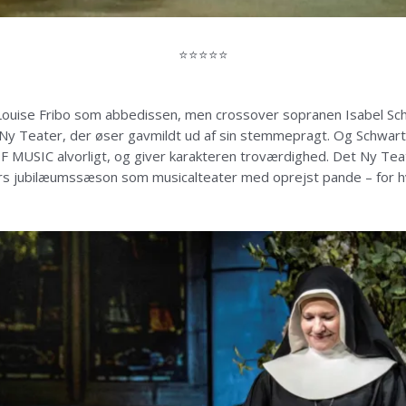
⭐⭐⭐⭐⭐
ouise Fribo som abbedissen, men crossover sopranen Isabel Sch
Ny Teater, der øser gavmildt ud af sin stemmepragt. Og Schwart
 MUSIC alvorligt, og giver karakteren troværdighed. Det Ny T
 års jubilæumssæson som musicalteater med oprejst pande – for hv