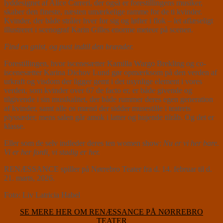
lyddesignet af Alice Carreri, der også er forestillingens musiker,
skaber den fineste, næsten umærkelige ramme for de ti kvinder.
Kvinder, der både stråler hver for sig og løfter i flok – let aflæseligt
illustreret i scenograf Karin Gilles enorme meteor på scenen.
Find en gnist, og pust indtil den brænder.
Forestillingen, hvor iscenesætter Kamilla Wargo Brekling og co-
iscenesætter Karina Dichov Lund gør opmærksom på den verden af
urkraft og visdom der ligger gemt i det usynlige element i vores
verden, som kvinder over 67 de facto er, er både givende og
tilgivende i sin musikalitet, der både rummer deres egen generation
af kvinder, samt alle os mænd der sidder musestille i teatrets
plyssæder, mens salen går amok i latter og hujende tilråb. Og det er
klasse.
Eller som de selv indleder deres ten women show:
Nu er vi her bare.
Vi er her fordi, vi stadig er her.
RENÆSSANCE spiller på Nørrebro Teater fra d. 14. februar til d.
21. marts, 2026.
Foto: Liv Latricia Habel
SE MERE HER OM RENÆSSANCE PÅ NØRREBRO
TEATER