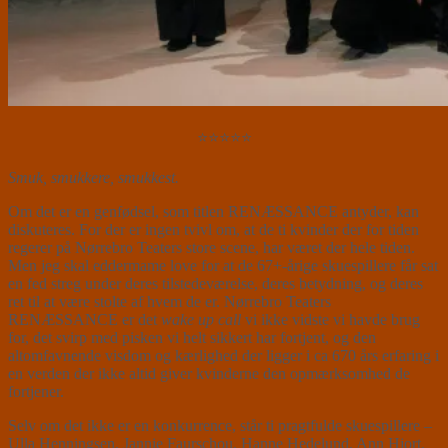
⭐⭐⭐⭐⭐
Smuk, smukkere, smukkest.
Om det er en genfødsel, som titlen RENÆSSANCE antyder, kan
diskuteres. For der er ingen tvivl om, at de ti kvinder der for tiden
regerer på Nørrebro Teaters store scene, har været der hele tiden.
Men jeg skal eddermame love for at de 67+-årige skuespillere får sat
en fed streg under deres tilstedeværelse, deres betydning, og deres
ret til at være stolte af hvem de er. Nørrebro Teaters
RENÆSSANCE er det
wake up call
vi ikke vidste vi havde brug
for, det svirp med pisken vi helt sikkert har fortjent, og den
altomfavnende visdom og kærlighed der ligger i ca 670 års erfaring i
en verden der ikke altid giver kvinderne den opmærksomhed de
fortjener.
Selv om det ikke er en konkurrence, står ti pragtfulde skuespillere –
Ulla Henningsen, Jannie Faurschou, Hanne Hedelund, Ann Hjort,