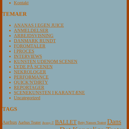
Kontakt
TEMAER
ANANAS I EGEN JUICE
ANMELDELSER
ARBEJDSVISNING
DANMARK RUNDT
FOROMTALER
I PROCES
INTERVIEWS
KUNSTEN UDENOM SCENEN
LYDE PÅ SCENEN
NEKROLOGER
PERFORMANCE
QUICK'N'DIRTY
REPORTAGER
SCENEKUNSTEN I KARANTÆNE
Uncategorized
TAGS
Dans
BALLET
Aarhus
Aarhus Teater
Betty Nansen Teatret
Aveny-T