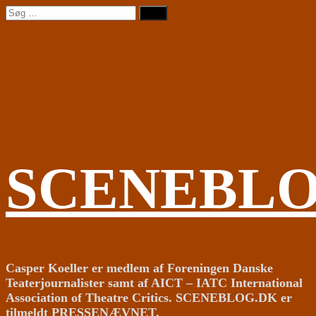
Videre
Søg
til
efter:
indhold
SCENEBL
Casper Koeller er medlem af Foreningen Danske
Teaterjournalister samt af AICT – IATC International
Association of Theatre Critics. SCENEBLOG.DK er
tilmeldt PRESSENÆVNET.