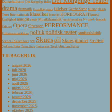
Det Kongelige Teater
Dansehallerne
Den Kongelige Ballet
drama
følelser
dramatik
Gamle Scene
humor
Husets
forestillingsmenu
klassiker
KOREOGRAFI
kunst
Internationalt
Teater
komedie
musical
Musikdramatik
kærlighed
Ny dansk dramatik
musik
musikforestilling
PERFORMANCE
Opera
Operaen
Odense
politisk teater
politik
samfundskritik
Performanceinstallation
Skuespil
Skuespilhuset
sex
Sort/Hvid
Scener i København
Østerbro Teater
Sydhavn Teater
Teatermenu
Teater Grob
Tivoli
TILBAGEBLIK
august 2026
juli 2026
juni 2026
maj 2026
april 2026
marts 2026
februar 2026
januar 2026
december 2025
november 2025
oktober 2025