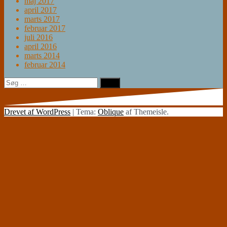
maj 2017
april 2017
marts 2017
februar 2017
juli 2016
april 2016
marts 2014
februar 2014
Søg
efter:
Drevet af WordPress
|
Tema:
Oblique
af Themeisle.