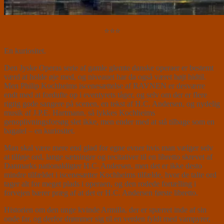
⭐⭐⭐
En kuriositet.
Den Jyske Operas serie af gamle glemte danske operaer er bestemt
værd at holde øje med, og niveauet har da også været højt hidtil.
Men Philip Kochheims iscenesættelse af RAVNEN er desværre
endt med at fordufte op i eventyrets tåger, og selv om der er flere
rigtig gode sangere på scenen, en tekst af H.C. Andersen, og nydelig
musik af J.P.E. Hartmann, så lykkes Kochheims
genoplivningsforsøg slet ikke, men ender med at stå tilbage som en
bagatel – en kuriositet.
Man skal være mere end glad for egne evner hvis man vælger selv
at tilføje ord, lange sætninger og recitativer til en libretto skrevet af
Danmarks nationaldigter H.C. Andersen, men det er ikke desto
mindre tilfældet i iscenesætter Kochheims tilfælde, hvor de talte ord
tager alt for meget plads i operaen, og den rodede fortælling i
forvejen bærer præg af at det er H.C. Andersen første libretto.
Historien om den unge kvinde Armilla, der er spærret inde af sin
onde far, og derfor drømmer sig til en verden fyldt med vampyrer,