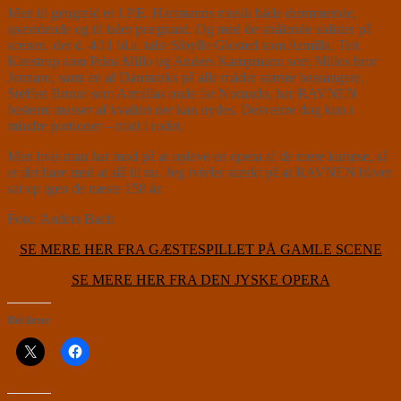
Men til gengæld er J.P.E. Hartmanns musik både drømmende,
spændende og til tider prægnant. Og med de strålende solister på
scenen, der d. 4/11 bl.a. talte Sibylle Glosted som Armilla, Teit
Kanstrup som Prins Millo og Anders Kampmann som Millos bror
Jennaro, samt en af Danmarks på alle måder største bassangere,
Steffen Bruun som Armillas onde far Norando, har RAVNEN
bestemt masser af kvalitet der kan nydes. Desværre dog kun i
mindre portioner – midt i rodet.
Men hvis man har mod på at opleve en opera af de mere kuriøse, så
er det bare med at slå til nu. Jeg tvivler stærkt på at RAVNEN bliver
sat op igen de næste 158 år.
Foto: Anders Bach
SE MERE HER FRA GÆSTESPILLET PÅ GAMLE SCENE
SE MERE HER FRA DEN JYSKE OPERA
Del dette: