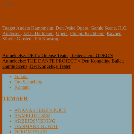
Like this:
Tagget
Anders Kampmann
,
Den Jyske Opera
,
Gamle Scene
,
H.C.
Andersen
,
J.P.E. Hartmann
,
Opera
,
Philipp Kochheim
,
Ravnen
,
Sibylle Glosted
,
Teit Kanstrup
Indlægsnavigation
Anmeldelse: DET // Odense Teater, Teatersalen i ODEON
Anmeldelse: THE DANTE PROJECT // Den Kongelige Ballet,
Gamle Scene, Det Kongelige Teater
Forside
Om Sceneblog
Kontakt
TEMAER
ANANAS I EGEN JUICE
ANMELDELSER
ARBEJDSVISNING
DANMARK RUNDT
FOROMTALER