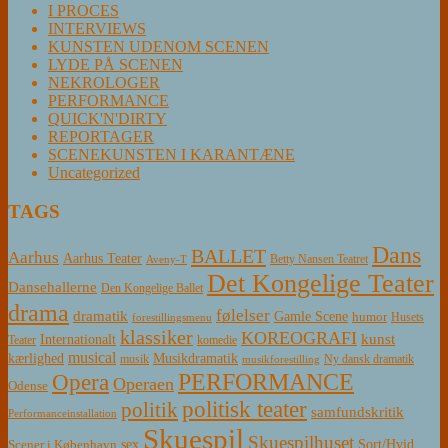
I PROCES
INTERVIEWS
KUNSTEN UDENOM SCENEN
LYDE PÅ SCENEN
NEKROLOGER
PERFORMANCE
QUICK'N'DIRTY
REPORTAGER
SCENEKUNSTEN I KARANTÆNE
Uncategorized
TAGS
Dans
BALLET
Aarhus
Aarhus Teater
Betty Nansen Teatret
Aveny-T
Det Kongelige Teater
Dansehallerne
Den Kongelige Ballet
drama
følelser
dramatik
Gamle Scene
humor
Husets
forestillingsmenu
klassiker
KOREOGRAFI
kunst
Internationalt
Teater
komedie
musical
Musikdramatik
kærlighed
Ny dansk dramatik
musik
musikforestilling
PERFORMANCE
Opera
Operaen
Odense
politisk teater
politik
samfundskritik
Performanceinstallation
Skuespil
Skuespilhuset
sex
Sort/Hvid
Scener i København