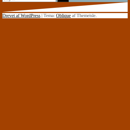
efter:
Drevet af WordPress
|
Tema:
Oblique
af Themeisle.