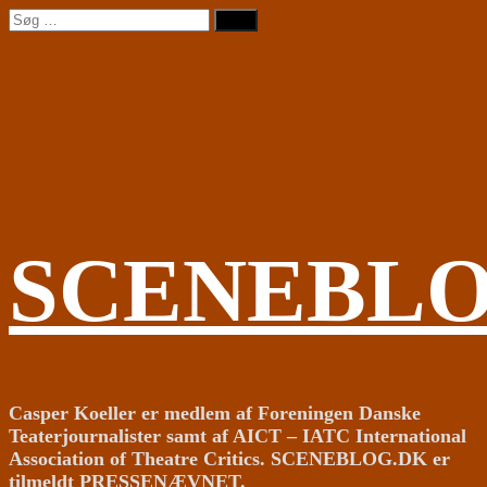
Videre
Søg
til
efter:
indhold
SCENEBL
Casper Koeller er medlem af Foreningen Danske
Teaterjournalister samt af AICT – IATC International
Association of Theatre Critics. SCENEBLOG.DK er
tilmeldt PRESSENÆVNET.