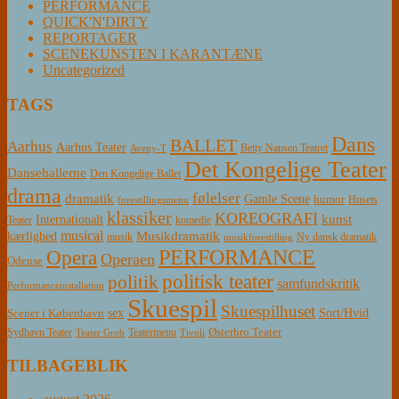
PERFORMANCE
QUICK'N'DIRTY
REPORTAGER
SCENEKUNSTEN I KARANTÆNE
Uncategorized
TAGS
Dans
BALLET
Aarhus
Aarhus Teater
Betty Nansen Teatret
Aveny-T
Det Kongelige Teater
Dansehallerne
Den Kongelige Ballet
drama
følelser
dramatik
Gamle Scene
humor
Husets
forestillingsmenu
klassiker
KOREOGRAFI
kunst
Internationalt
Teater
komedie
musical
Musikdramatik
kærlighed
Ny dansk dramatik
musik
musikforestilling
PERFORMANCE
Opera
Operaen
Odense
politisk teater
politik
samfundskritik
Performanceinstallation
Skuespil
Skuespilhuset
sex
Sort/Hvid
Scener i København
Østerbro Teater
Sydhavn Teater
Teatermenu
Teater Grob
Tivoli
TILBAGEBLIK