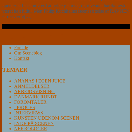
operaer er bestemt værd at holde øje med, og niveauet har da også
været højt hidtil. Men Philip Kochheims iscenesættelse af RAVNEN
er desværre[…]
Læs videre …
Forside
Om Sceneblog
Kontakt
TEMAER
ANANAS I EGEN JUICE
ANMELDELSER
ARBEJDSVISNING
DANMARK RUNDT
FOROMTALER
I PROCES
INTERVIEWS
KUNSTEN UDENOM SCENEN
LYDE PÅ SCENEN
NEKROLOGER