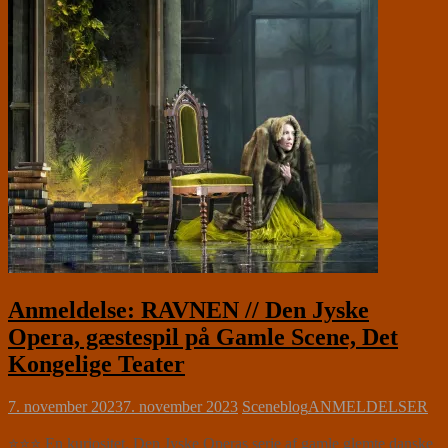
Anmeldelse: RAVNEN // Den Jyske
Opera, gæstespil på Gamle Scene, Det
Kongelige Teater
7. november 2023
7. november 2023
Sceneblog
ANMELDELSER
⭐⭐⭐ En kuriositet. Den Jyske Operas serie af gamle glemte danske