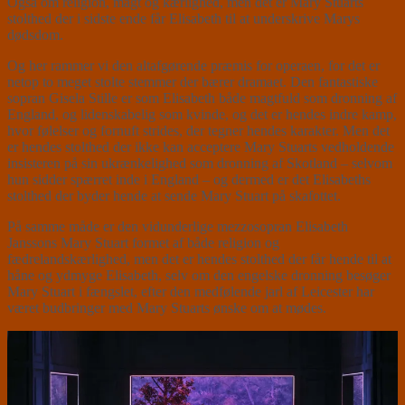
Også om religion, magt og kærlighed, men det er Mary Stuarts
stolthed der i sidste ende får Elisabeth til at underskrive Marys
dødsdom.
Og her rammer vi den altafgørende præmis for operaen, for det er
netop to meget stolte stemmer der bærer dramaet. Den fantastiske
sopran Gisela Stille er som Elisabeth både magtfuld som dronning af
England, og lidenskabelig som kvinde, og det er hendes indre kamp,
hvor følelser og fornuft strides, der tegner hendes karakter. Men det
er hendes stolthed der ikke kan acceptere Mary Stuarts vedholdende
insisteren på sin ukrænkelighed som dronning af Skotland – selvom
hun sidder spærret inde i England – og dermed er det Elisabeths
stolthed der byder hende at sende Mary Stuart på skafottet.
På samme måde er den vidunderlige mezzosopran Elisabeth
Janssons Mary Stuart formet af både religion og
fædrelandskærlighed, men det er hendes stolthed der får hende til at
håne og ydmyge Elisabeth, selv om den engelske dronning besøger
Mary Stuart i fængslet, efter den medfølende jarl af Leicester har
været budbringer med Mary Stuarts ønske om at mødes.