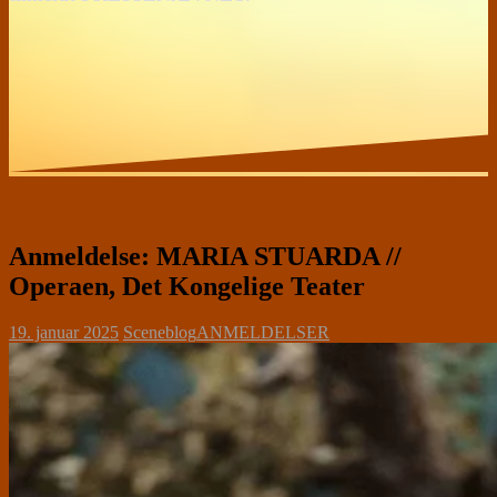
Anmeldelse: MARIA STUARDA //
Operaen, Det Kongelige Teater
19. januar 2025
Sceneblog
ANMELDELSER