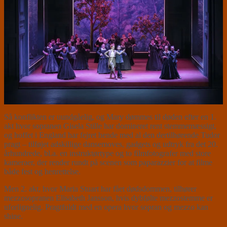
Så konflikten er uundgåelig, og Mary dømmes til døden efter en 1.
akt hvor sopranen Gisela Stille har domineret rent stemmemæssigt,
og hoffet i England har fejret hende med al den dertilhørende Tudor
pragt – tilføjet adskillige dansemoves, gadgets og udtryk fra det 20.
århundrede, bl.a. en instruktørtype og to filmfotografer med store
kameraer, der render rundt på scenen som paparazzier for at filme
både fest og henrettelse.
Men 2. akt, hvor Maria Stuart har fået dødsdommen, tilhører
mezzosopranen Elisabeth Jansson, hvis dybfølte mezzostemme er
uforlignelig. Pragtfuldt med en opera hvor sopran og mezzo kan
shine.