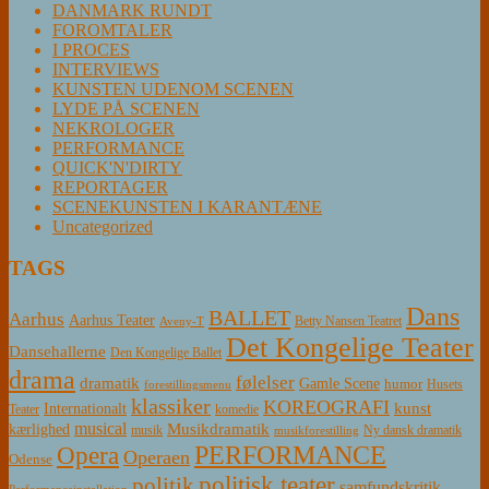
DANMARK RUNDT
FOROMTALER
I PROCES
INTERVIEWS
KUNSTEN UDENOM SCENEN
LYDE PÅ SCENEN
NEKROLOGER
PERFORMANCE
QUICK'N'DIRTY
REPORTAGER
SCENEKUNSTEN I KARANTÆNE
Uncategorized
TAGS
Dans
BALLET
Aarhus
Aarhus Teater
Betty Nansen Teatret
Aveny-T
Det Kongelige Teater
Dansehallerne
Den Kongelige Ballet
drama
følelser
dramatik
Gamle Scene
humor
Husets
forestillingsmenu
klassiker
KOREOGRAFI
kunst
Internationalt
Teater
komedie
musical
Musikdramatik
kærlighed
Ny dansk dramatik
musik
musikforestilling
PERFORMANCE
Opera
Operaen
Odense
politisk teater
politik
samfundskritik