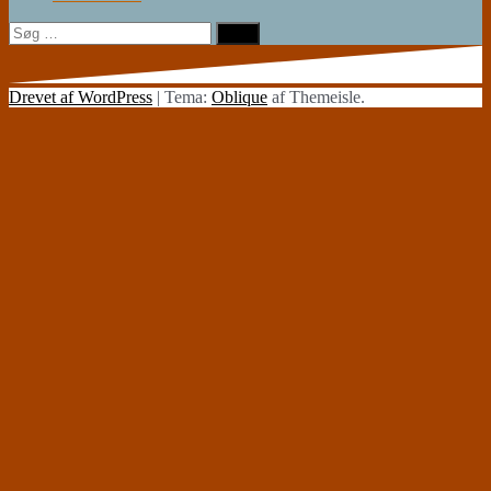
Søg
efter:
Drevet af WordPress
|
Tema:
Oblique
af Themeisle.