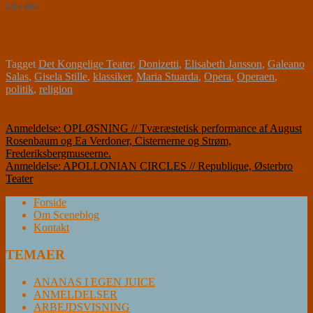
Like this:
Tagget
Det Kongelige Teater
,
Donizetti
,
Elisabeth Jansson
,
Galeano
Salas
,
Gisela Stille
,
klassiker
,
Maria Stuarda
,
Opera
,
Operaen
,
politik
,
religion
Indlægsnavigation
Anmeldelse: OPLØSNING // Tværæstetisk performance af August
Rosenbaum og Ea Verdoner, Cisternerne og Strøm,
Frederiksbergmuseerne.
Anmeldelse: APOLLONIAN CIRCLES // Republique, Østerbro
Teater
Forside
Om Sceneblog
Kontakt
TEMAER
ANANAS I EGEN JUICE
ANMELDELSER
ARBEJDSVISNING