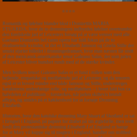
⭐⭐⭐⭐
Romantik og følelser blander blod i Donizettis MARIA
STUARDA, hvor de to dronningers indbyrdes følelser overtrumfer
den forelskede jarl af Leicesters forsøg på at være venner med alle.
Gaetano Donizettis bel canto opera har fuld fokus på de to
rivaliserende kvinder, så det er Elisabeth Jansson og Gisela Stille der
smukt stjæler billedet i dronningedramaet, hvor man næsten får ondt
af den mexicansk-amerikanske tenor Galeano Salas, der som jarlen
af Leicester bliver hundset rundt med af de stærke kvinder.
Men hvilken tenor! Galeano Salas er et fund i rollen som den
bejlende, empatiske og medfølende jarl af Leicester, og da tenoren
også er et hoved mindre end både Jansson og Stille, understreges
karakterens underdanige rolle, og medfølelsen – i hvert fald hos ca
halvdelen af publikum – forstærkes, når jarlen skiftevis brutalt
affejes, og smides på et køkkenbord for at fornøje Dronning
Elizabeth.
Historien, hvor den katolske dronning
Mary Stuart
af Skotland er sat
i fængsel i England, på papiret for drabet på sin ægtefælle, men reelt
fordi den protestantiske dronning
Elisabeth I
af England er bange
for at Mary vil kuppe sig til magten i England, handler om stolthed.