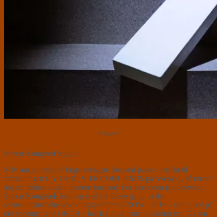
⭐⭐⭐⭐
Simon Kongsted er gud!
Selv om udtrykket i bogstaveligste forstand passer perfekt til
forestillingen LAD MIG VÆRE DIN JESUS på Aveny-T, så mener
jeg det faktisk også i bredere forstand. For lige siden jeg oplevede
Simon Kongstads krop og sjæl for første gang på den
scenekunstneriske udviklingsplatform GROW i 2016 – som pixie på
det hedengangne GROB – har jeg fulgt hans udvikling tæt. Og når