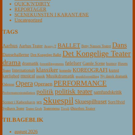
QUICK'N'DIRTY
REPORTAGER
SCENEKUNSTEN I KARANTÆNE
Uncategorized
TAGS
Dans
BALLET
Aarhus
Aarhus Teater
Betty Nansen Teatret
Aveny-T
Det Kongelige Teater
Dansehallerne
Den Kongelige Ballet
drama
følelser
dramatik
Gamle Scene
humor
Husets
forestillingsmenu
klassiker
KOREOGRAFI
kunst
Internationalt
Teater
komedie
musical
Musikdramatik
kærlighed
Ny dansk dramatik
musik
musikforestilling
PERFORMANCE
Opera
Operaen
Odense
politisk teater
politik
samfundskritik
Performanceinstallation
Skuespil
Skuespilhuset
sex
Sort/Hvid
Scener i København
Østerbro Teater
Sydhavn Teater
Teatermenu
Teater Grob
Tivoli
TILBAGEBLIK
august 2026