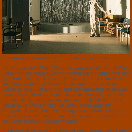
I tror, at fakta er den eneste sandhed her på jord. Men jeg siger jer!
I en fin scenografi af Maya Kareis Livingstone (studerende på Den
Danske Scenekunstskole), hvor kaffemaskinen er livets ur der tikker
og den selvåbnende dør er treenigheden selv, formår Johan Klint
Sandberg i sin iscenesættelse at tøjle Kongsteds overnaturlige
kræfter, og gøre Rasmus Krones tekst til et kammerspil for en enkelt
person. For hold op hvor er det tankespindet der fylder på scenen,
når den mere og mere desperate mand taler med både sig selv og
publikum, og hvor er vi tæt på en Strindbergsk illusion når
Kongsted – talende til sig selv – forsøger at iscenesætte sin egen
genkomst i rummet, blandt de mange tilskuere han forestiller sig vil
møde frem for at hylde frelseren himself.
Et kammerspil for én, en tekst der piller ved selvforståelsen og håbet