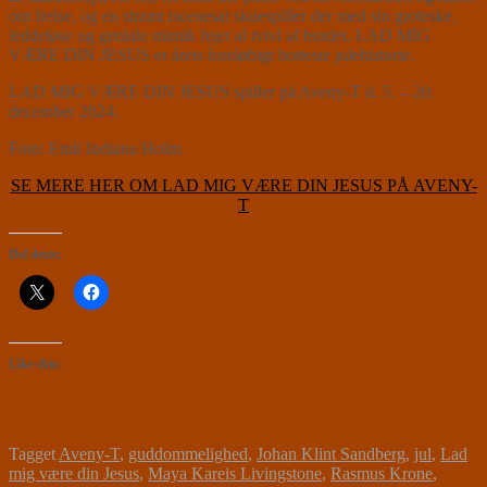
om frelse, og en stramt iscenesat skuespiller der med sin groteske,
leddeløse og geniale mimik fejer al tvivl af bordet. LAD MIG
VÆRE DIN JESUS er årets foreløbigt hotteste julehistorie.
LAD MIG VÆRE DIN JESUS spiller på Aveny-T d. 5. – 20.
december 2024.
Foto: Emil Indiana Holm
SE MERE HER OM LAD MIG VÆRE DIN JESUS PÅ AVENY-
T
Del dette:
Like this:
Tagget
Aveny-T
,
guddommelighed
,
Johan Klint Sandberg
,
jul
,
Lad
mig være din Jesus
,
Maya Kareis Livingstone
,
Rasmus Krone
,