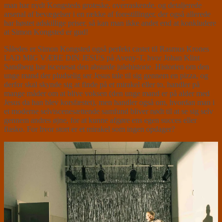
man har nydt Kongsteds groteske, overraskende, og detaljerede
arsenal af bevægelser i en række af forestillinger, der også allerede
har høstet adskillige priser, så kan man ikke andet end at konkludere
at Simon Kongsted er gud!
Således er Simon Kongsted også perfekt castet til Rasmus Krones
LAD MIG VÆRE DIN JESUS på Aveny-T, hvor Johan Klint
Sandberg har iscenesat den absurde julehistorie. Historien om den
unge mand der pludselig ser Jesus tale til sig gennem en pizza, og
derfor skal skynde sig at finde på et mirakel eller to, handler på
mange måder om at blive voksen (den unge mand er på alder med
Jesus da han blev korsfæstet), men handler også om, hvordan man i
et moderne selviscenesættende samfund bliver nødt til at se sig selv
gennem andres øjne, for at kunne afgøre ens egen succes eller
fiasko. For hvor stort er et mirakel som ingen opdager?