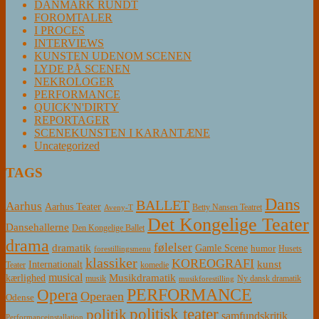
DANMARK RUNDT
FOROMTALER
I PROCES
INTERVIEWS
KUNSTEN UDENOM SCENEN
LYDE PÅ SCENEN
NEKROLOGER
PERFORMANCE
QUICK'N'DIRTY
REPORTAGER
SCENEKUNSTEN I KARANTÆNE
Uncategorized
TAGS
Dans
BALLET
Aarhus
Aarhus Teater
Betty Nansen Teatret
Aveny-T
Det Kongelige Teater
Dansehallerne
Den Kongelige Ballet
drama
følelser
dramatik
Gamle Scene
humor
Husets
forestillingsmenu
klassiker
KOREOGRAFI
kunst
Internationalt
Teater
komedie
musical
Musikdramatik
kærlighed
Ny dansk dramatik
musik
musikforestilling
PERFORMANCE
Opera
Operaen
Odense
politisk teater
politik
samfundskritik
Performanceinstallation