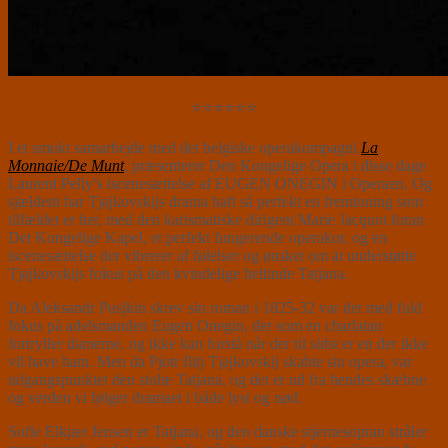
⭐⭐⭐⭐⭐⭐
I et smukt samarbejde med det belgiske operakompagni
La
Monnaie/De Munt
, præsenterer Den Kongelige Opera i disse dage
Laurent Pelly’s iscenesættelse af EUGEN ONEGIN i Operaen. Og
sjældent har Tjajkovskijs drama haft så perfekt en fremtoning som
tilfældet er her, med den karismatiske dirigent Marie Jacquot foran
Det Kongelige Kapel, et perfekt fungerende operakor, og en
iscenesættelse der vibrerer af følelser og ønsket om at understøtte
Tjajkovskijs fokus på den kvindelige heltinde Tatjana.
Da Aleksandr Pusjkin skrev sin roman i 1825-32 var det med fuld
fokus på adelsmanden Eugen Onegin, der som en charlatan
fortryller damerne, og ikke kan forstå når der til sidst er en der ikke
vil have ham. Men da Pjotr Ilitj Tjajkovskij skabte sin opera, var
udgangspunktet den stolte Tatjana, og det er ud fra hendes skæbne
og verden vi følger dramaet i både lyst og nød.
Sofie Elkjær Jensen er Tatjana, og den danske stjernesopran stråler