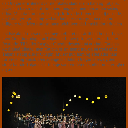
da Onegin er irriteret over de lokales sladder om ham og Tatjana,
tager han hævn ved at flirte hæmningsløst med den anden søster,
Olga. Men da hun jo er Lenskijs forlovede, bliver Lenskij rasende,
og forlanger oprejsning ved en duel næste morgen med sin nu
tidligere ven. Men oprejsningen udebliver, da Lenskij dør i duellen.
I sidste akt af operaen, er Onegin efter et par år til bal hos en fyrste,
hvor Onegin opdager at Tatjana er blevet gift, og nu er en feteret
fyrstinde. Til ballet forsøger Onegin desperat på at vinde Tatjanas
kærlighed tilbage, men Tatjana er sin mand tro, og på trods af at
Tatjana stadig elsker Onegin, afviser hun ham og efterlader ham
fortvivlet og knust. Den adelige charlatan Onegin taber, og den
stolte kvinde Tatjana står tilbage som vinderen i spillet om kærlighed
og ære.