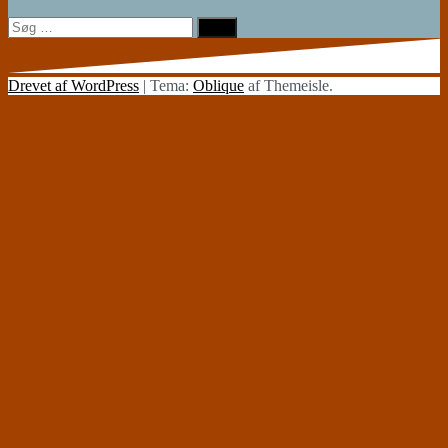
Søg
efter:
Drevet af WordPress
|
Tema:
Oblique
af Themeisle.