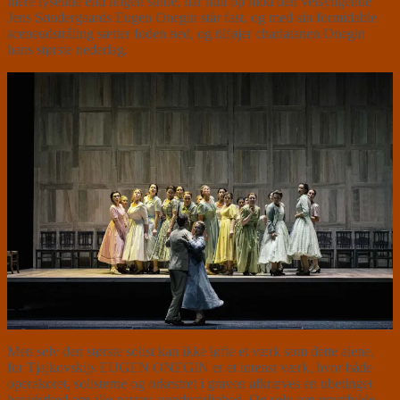
mere lysende end nogen sinde, når hun op mod den velsyngende
Jens Søndergaards Eugen Onegin står fast, og med sin formidable
sceneudstråling sætter foden ned, og tilføjer charlatanen Onegin
hans største nederlag.
Men selv den største solist kan ikke løfte et værk som dette alene,
for Tjajkovskijs EUGEN ONEGIN er et intenst værk, hvor både
operakoret, solisterne og orkestret i graven afkræves en ubetinget
bevidsthed om alle parters uundværlighed. Og selv om pragtfulde