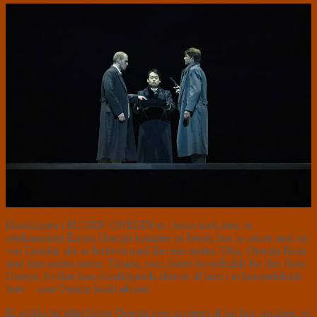
Handlingen i EUGEN ONEGIN er i korte træk den, at
adelsmanden Eugen Onegin kommer på besøg hos to søstre med sin
ven Lenskij, der er forlovet med den ene søster, Olga. Onegin flirter
med den anden søster, Tatjana, som falder hovedkulds for den flotte
Onegin, hvilket hun efterfølgende skriver til ham i et længselsfuldt
brev – som Onegin koldt afviser.
Et stykke tid efter bliver Onegin igen inviteret til bal hos familien, og