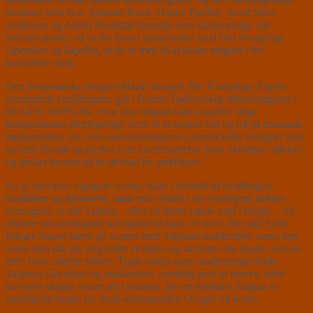
stemmer som bl.a. Johanne Bock, Hanne Fischer, Jacob Skov
Andersen og Astrid Nordstad fremstår som uundværlige i de
ledende partier, så er det først i samarbejdet med Det Kongelige
Operakor og kapellet, at de er med til at skabe magien i det
komplette værk.
Den karismatiske dirigent Marie Jacquot, Det Kongelige Kapels
kommende chefdirigent, går i ét med Tjajkovskijs følelsesregister i
EUGEN ONEGIN, hvor hun elegant lader kapellet følge
komponistens uforlignelige evne til at zoome ind og ud på dramaets
højdepunkter. En evne som instruktøren Laurent Pelly betegner som
næsten filmisk og dyrker i sin iscenesættelse, hvor skæbner, følelser
og tanker leveres på et sølvfad for publikum.
En af operaens vigtigste scener, både i forhold til handlingen,
musikken og følelserne, samt rent visuelt i en overlegent lækker
scenografi, er når Tatjana – efter sit første møde med Onegin – vil
erklære sin ubetingede kærlighed til ham i et brev. Her står Sofie
Elkjær Jensen alene på scenen med Tatjanas usikkerhed, mens den
scene hun står på, begynder at lukke sig sammen om hende, som et
brev hvor siderne foldes. Tjajkovskijs toner understreger både
Tatjanas sårbarhed og usikkerhed, samtidig med at brevets sider
nærmest skriger svaret ud i rummet, for en forelsket Tatjana er
naturligvis bange for hvad adelsmanden Onegin vil svare.