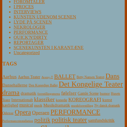
FOROMTALER
I PROCES
INTERVIEWS
KUNSTEN UDENOM SCENEN
LYDE PÅ SCENEN
NEKROLOGER
PERFORMANCE
QUICK'N'DIRTY
REPORTAGER
SCENEKUNSTEN I KARANTÆNE
Uncategorized
TAGS
Dans
BALLET
Aarhus
Aarhus Teater
Betty Nansen Teatret
Aveny-T
Det Kongelige Teater
Dansehallerne
Den Kongelige Ballet
drama
følelser
dramatik
Gamle Scene
humor
Husets
forestillingsmenu
klassiker
KOREOGRAFI
kunst
Internationalt
Teater
komedie
musical
Musikdramatik
kærlighed
Ny dansk dramatik
musik
musikforestilling
PERFORMANCE
Opera
Operaen
Odense
politisk teater
politik
samfundskritik
Performanceinstallation