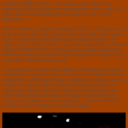
fortælling ENTER COPY – om fremtiden, med al den AI og
teknologi der gerne springer over hvor gærdet er lavest – er i Jacob
Stages iscenesættelse til gengæld en femstjernet oplevelse på
Bådteatret.
Why Not Theatre Companys
forestilling ENTER COPY spiller, som
de jo altid gør, på engelsk, og de tre ferme skuespillere
Sue Hansen-
Styles
– som Alice der har mistet både sin mand og sit barn i en
ulykke,
Bennet Thorpe
som den rige
smart-ass
Kendall der er blevet
forladt, samt
Daniel Neil Ash
som den svært skadede krigsveteran,
der aldrig har fået gjort noget ved sin forelskelse i sin sergent, er alle
smukt castet til Mastilos kammerspil.
Et kammerspil hvor både udtryk, diktion og bevægelser betyder alt i
formidlingen af historien, og alt i forhold til troværdigheden overfor
publikummet på Bådteatret. Teksten og dialogen er tæt og intens, og
rummet, hvor Jacob Stage selv styrer både lys og teknologi i.f.t.
fortællingens AI-tema, og hvor doktoren i laboratoriet blot er en
klinisk stemme (Nathan Meister), er så tilpas klaustrofobisk i sin
sort-hvide udelukkelse af farver og følelser, at man som publikum
virkelig føler man er fanget i et spil uden udgang.