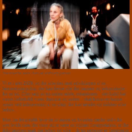
You breathe more than an ordinary person.
Vi er i året 2029, og der arbejdes med udviklingen af en
hjernestyringschip, der kan fjerne alle din traumer og bekymringer
for en tid. Eller sagt på en anden måde, eskapismen – der hidtil har
været forbeholdt vores drømme og tanker – skal fremover kunne
opnås ved indoperering af en chip, der kan tændes og slukkes efter
behov.
Men fra det øjeblik hvor de to mænd og kvinden træder ind i det
sort-hvide rum, der viser sig at være en militær forsøgsstation, er der
ikke længere snak om behov og vilje – de tre personer er forsøgsdyr.