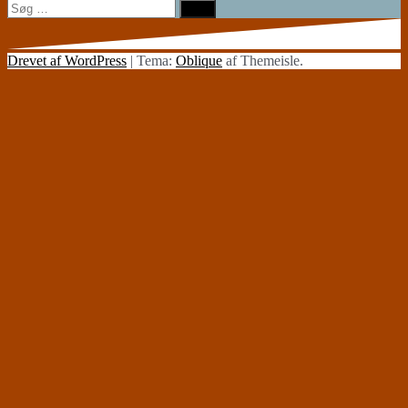
Søg
efter:
Drevet af WordPress
|
Tema:
Oblique
af Themeisle.