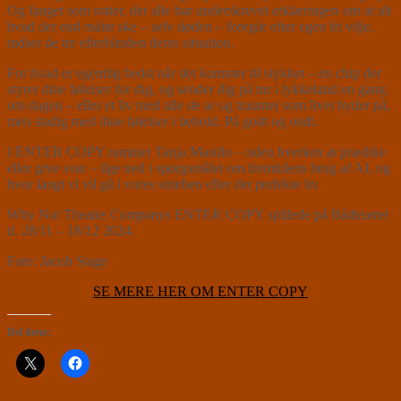
Og fanget som rotter, der alle har underskrevet erklæringen om at alt
hvad der end måtte ske – selv døden – foregår efter egen fri vilje,
indser de tre efterhånden deres situation.
For hvad er egentlig bedst når det kommer til stykket – en chip der
styrer dine følelser for dig, og sender dig på tur i lykkeland en gang
om dagen – eller et liv med alle de ar og traumer som livet byder på,
men stadig med dine følelser i behold. På godt og ondt.
I ENTER COPY rammer Tanja Mastilo – uden hverken at prædike
eller give svar – lige ned i spørgsmålet om fremtidens brug af AI, og
hvor langt vi vil gå i vores stræben efter det perfekte liv.
Why Not Theatre Companys ENTER COPY spillede på Bådteatret
d. 28/11 – 18/12 2024.
Foto: Jacob Stage
SE MERE HER OM ENTER COPY
Del dette: