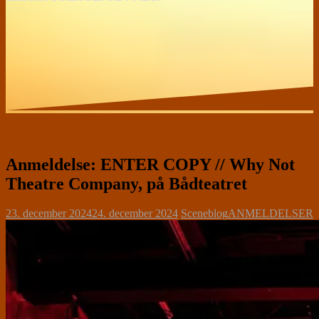
Anmeldelse: ENTER COPY // Why Not
Theatre Company, på Bådteatret
23. december 2024
24. december 2024
Sceneblog
ANMELDELSER