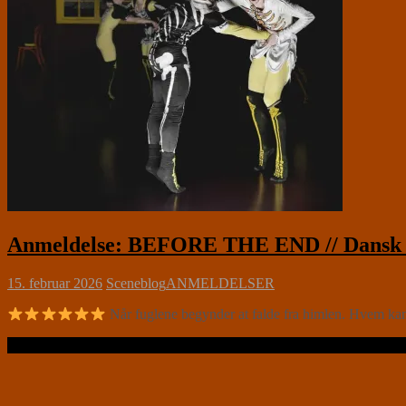
Anmeldelse: BEFORE THE END // Dansk Da
15. februar 2026
Sceneblog
ANMELDELSER
Når fuglene begynder at falde fra himlen. Hvem kan d
Læs videre …