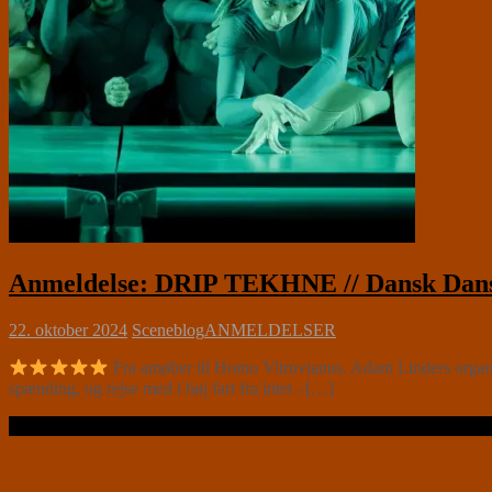
Anmeldelse: DRIP TEKHNE // Dansk Dansete
22. oktober 2024
Sceneblog
ANMELDELSER
Fra amøber til Homo Vitruvianus. Adam Linders organ
spænding, og rejse med i høj fart fra intet –[…]
Læs videre …