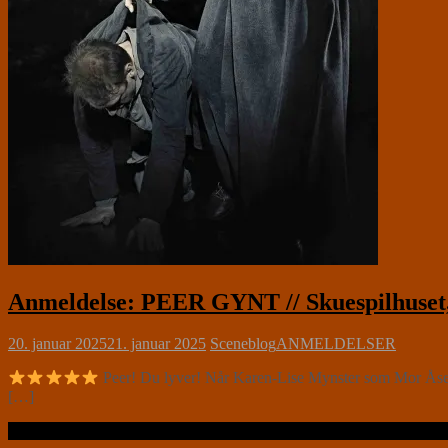
Anmeldelse: PEER GYNT // Skuespilhuset, 
20. januar 2025
21. januar 2025
Sceneblog
ANMELDELSER
Peer! Du lyver! Når Karen-Lise Mynster som Mor Åse skæl
[…]
Læs videre …