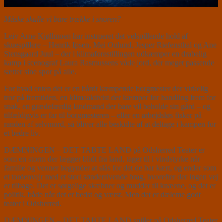
Måske skulle vi bare trække i snoren?
Leiv Arne Kjøllmoen har instrueret det velspillende hold af
skuespillere – Henrik Ipsen, Mei Oulund, Jesper Riefensthal og Ane
Stensgaard Juul – der i klimaforestillingen udkæmper en drabelig
kamp i scenograf Laura Rasmussens våde jord, der meget passende
sætter sine spor på alle.
For hvad enten det er en hårdt kæmpende borgmester der virkelig
tror på fremtiden, en klimaaktivist der kæmper for handling frem for
snak, en grædefærdig landmand der bare vil beholde sin gård – og
tilfældigvis er far til borgmesteren – eller en arbejdsløs fisker på
randen af selvmord, så bliver alle beskidte af at deltage i kampen for
et bedre liv.
DÆMNINGEN – DET TABTE LAND på Odsherred Teater er
som en storm der lægger blidt fra land, tager til i vindstyrke når
familie og venner begynder at slås for det de har kært, og ender som
et tordenvejr med et stort sønderrivende brag, hvorefter der ingen vej
er tilbage. Det er sørgelige skæbner og mudder til knæene, og det er
politik, både når det er bedst og værst. Men det er dæleme godt
teater i Odsherred.
DÆMNINGEN – DET TABTE LAND spiller på Odsherred Teater