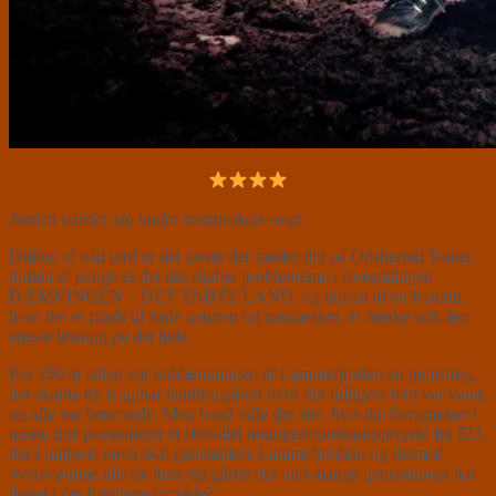
Jorden vånder sig under menneskets vægt
.
Duften af våd jord er det første der møder dig på Odsherred Teater,
duften af penge er det der skaber problemerne i forestillingen
DÆMNINGEN – DET TABTE LAND, og duften af en fremtid,
hvor der er plads til både naturen og mennesket, er måske nok den
eneste løsning på det hele.
For 150 år siden var inddæmningen af Lammefjorden en genistreg,
der skabte ny frugtbar landbrugsjord hvor der tidligere blot var vand,
og alle var benovede. Men hvad ville der ske, hvis din borgmester i
næste uge præsenterer et storstilet naturgenopretningsprojekt fra EU,
der i miljøets navn skal genetablere Lammefjorden, og dermed
oversvømme alle de huse og gårde der nu i mange generationer har
ligget i det frugtbare område?