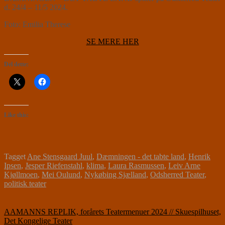
d. 24/4 – 11/5 2024.
Foto: Emilia Therese
SE MERE HER
Del dette:
Like this:
Tagget
Ane Stensgaard Juul
,
Dæmningen - det tabte land
,
Henrik
Ipsen
,
Jesper Riefenstahl
,
klima
,
Laura Rasmussen
,
Leiv Arne
Kjøllmoen
,
Mei Oulund
,
Nykøbing Sjælland
,
Odsherred Teater
,
politisk teater
Indlægsnavigation
AAMANNS REPLIK, forårets Teatermenuer 2024 // Skuespilhuset,
Det Kongelige Teater