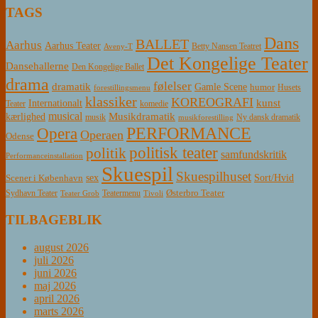
TAGS
Dans
BALLET
Aarhus
Aarhus Teater
Betty Nansen Teatret
Aveny-T
Det Kongelige Teater
Dansehallerne
Den Kongelige Ballet
drama
følelser
dramatik
Gamle Scene
humor
Husets
forestillingsmenu
klassiker
KOREOGRAFI
kunst
Internationalt
Teater
komedie
musical
Musikdramatik
kærlighed
Ny dansk dramatik
musik
musikforestilling
PERFORMANCE
Opera
Operaen
Odense
politisk teater
politik
samfundskritik
Performanceinstallation
Skuespil
Skuespilhuset
sex
Sort/Hvid
Scener i København
Østerbro Teater
Sydhavn Teater
Teatermenu
Teater Grob
Tivoli
TILBAGEBLIK
august 2026
juli 2026
juni 2026
maj 2026
april 2026
marts 2026