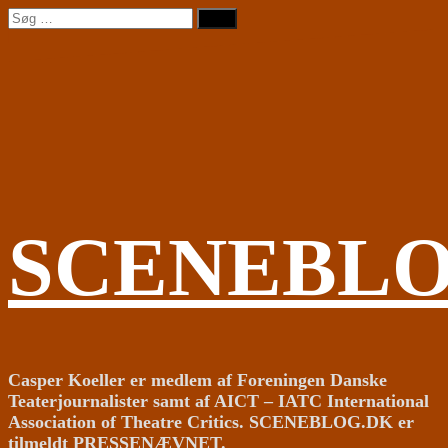
Videre
Søg
til
efter:
indhold
SCENEBL
Casper Koeller er medlem af Foreningen Danske
Teaterjournalister samt af AICT – IATC International
Association of Theatre Critics. SCENEBLOG.DK er
tilmeldt PRESSENÆVNET.