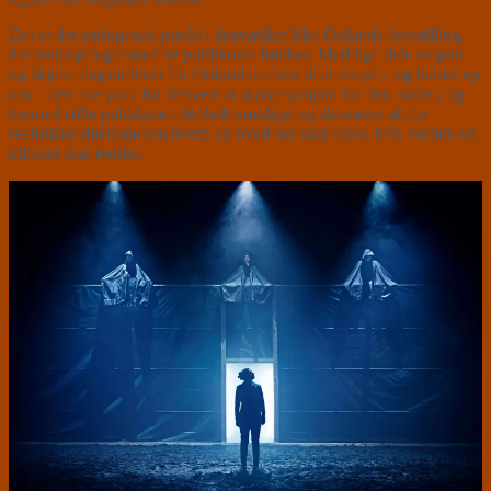
Det er det springende punkt i dramatiker Mei Oulunds forestilling,
der sindrigt leger med sit publikums følelser. Med lige dele empati
og skjulte dagsordener får Oulund os først til at tro på – og bakke op
om – den ene part, for dernæst at skabe sympati for den anden, og
dermed stille publikum i det helt umulige, og desværre alt for
realistiske dilemma om hvem og hvad der skal ofres, hvis verden og
klimaet skal reddes.