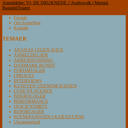
Anmeldelse: VI, DE DRUKNEDE // Audiowalk i Marstal,
BaggårdTeatret
Forside
Om Sceneblog
Kontakt
TEMAER
ANANAS I EGEN JUICE
ANMELDELSER
ARBEJDSVISNING
DANMARK RUNDT
FOROMTALER
I PROCES
INTERVIEWS
KUNSTEN UDENOM SCENEN
LYDE PÅ SCENEN
NEKROLOGER
PERFORMANCE
QUICK'N'DIRTY
REPORTAGER
SCENEKUNSTEN I KARANTÆNE
Uncategorized