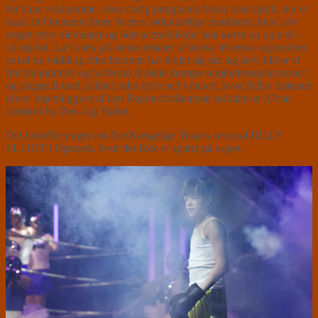
for hans voldsomme, men stadig prægnante beton scenografi, der er
skabt til Operaens Store Scenes vidunderlige maskineri, hvor selv
meget store elementer og hele scenebilleder kan køres op og ned –
ud og ind. La Cours grå beton emmer af britisk tristesse, og med en
enkel ny vinkling efter betonen har drejet sig om sig selv, bliver vi
ført fra intimitet og baderum til både kæmpe strejkedemonstrationer
og slagsmål med politiet, eller dybt ned i minen, hvor Billys drømme
bliver legemliggjort af den Reumertbelønnede solodanser Alban
Lendorf fra Den Kgl Ballet.
Det fortæller noget om Det Kongelige Teaters musical BILLY
ELLIOT i Operaen, hvor der ikke er sparet på noget.