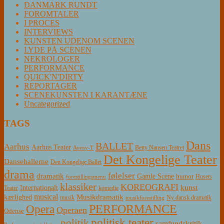
DANMARK RUNDT
FOROMTALER
I PROCES
INTERVIEWS
KUNSTEN UDENOM SCENEN
LYDE PÅ SCENEN
NEKROLOGER
PERFORMANCE
QUICK'N'DIRTY
REPORTAGER
SCENEKUNSTEN I KARANTÆNE
Uncategorized
TAGS
Dans
BALLET
Aarhus
Aarhus Teater
Betty Nansen Teatret
Aveny-T
Det Kongelige Teater
Dansehallerne
Den Kongelige Ballet
drama
følelser
dramatik
Gamle Scene
humor
Husets
forestillingsmenu
klassiker
KOREOGRAFI
kunst
Internationalt
Teater
komedie
musical
Musikdramatik
kærlighed
Ny dansk dramatik
musik
musikforestilling
PERFORMANCE
Opera
Operaen
Odense
politisk teater
politik
samfundskritik