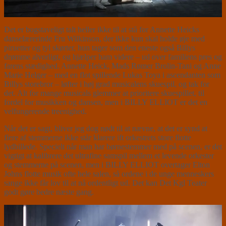
Det er bogstaveligt talt heller ikke til at stå for Annette Heicks
danselærerinde Fru Wilkinson, der ikke kun skal holde øje med
piruetter og tyl skørter, hun tager som den eneste også Billys
drømme alvorligt, og hjælper ham videre – ud over familiens pres og
farens stædighed. Annette Heick, Mads Rømer Brolin-Tani og Anne
Marie Helger – med en flot spillende Lukas Toya i ascendanten som
Billys storebror – løfter i høj grad musicalens skuespil, og tak for
det. Alt for mange musicals glemmer at prioritere skuespillet, til
fordel for musikken og dansen, men i BILLY ELLIOT er det en
velfungerende treenighed.
Når det er sagt, bliver jeg dog nødt til at nævne, at det er synd at
flere af stemmerne ikke står klarere ift orkestrets store flotte
lydbillede. Specielt når man har børnestemmer med på scenen, er det
vigtigt at kalibrere det ultrafine samspil mellem et levende orkester
og stemmerne på scenen, men i BILLY ELLIOT overtager Elton
Johns flotte musik ofte hele salen, så ordene i de unge menneskers
sange ikke får lov til at nå ordentligt ud. Det kan Det Kgl Teater
godt gøre bedre næste gang.