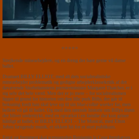
⭐⭐⭐⭐⭐
Strejkende minearbejdere, og en dreng der bare gerne vil danse
ballet.
Dramaet BILLY ELLIOT, med alt dets socialrealistiske
minearbejder problematik og gedigne arbejderklassekritik af det
daværende Storbritanniens premierminister Margaret Thatcher, er i
sig selv det hele værd. Men der er jo mere – for socialrealismen
ligger til grund for historien om den lille purk Billy, der går til
boksning fordi han skal leve op til sin
blue-collar worker
far, men
hellere vil gå til ballet. Og med den rørende historie om Billys drøm
der bliver undertrykt, med en opvækst i en familie der kun griner
hånligt af ballet, er BILLY ELLIOT – The Musical, med Elton
Johns fængende musik, et sikkert hit for et stort publikum.
Først og fremmest skal scenografen Benjamin la Cour fremhæves