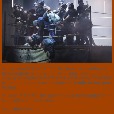
Men alt i alt er BILLY ELLIOT – The Musical en forestilling der
bliver hængende, både på grund af Elton Johns musik og de flotte
sang- og skuespilpræstationer på scenen – men først og fremmest på
grund af dramaet om en ensom dreng i et hårdt miljø, der bare gerne
vil danse.
Musicalen BILLY ELLIOT spiller i Operaen, Det Kongelige Teater,
fra d. 21/11 2024 – 12/01 2025.
Foto: Miklos Szabo