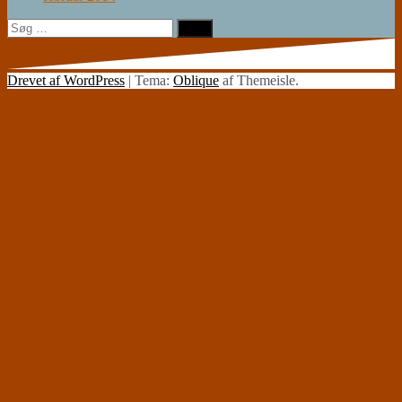
Søg
efter:
Drevet af WordPress
|
Tema:
Oblique
af Themeisle.