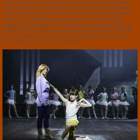
i en musical, for hans evner spænder vidt, og ud over at tegne et
troværdigt portræt af Billys strejkende far, så brager hans rørende
sang til minearbejdernes juleshow ud over betonen, så det næsten
trækker tårer. Og Billys ældgamle farmor, hun spilles af ingen
ringere end vidunderlige Anne Marie Helger, der blander lige dele
humor og indsigt i gryden med visdom, så suppen ikke er til at stå
for. Hvem andre end Helger kan få 1556 publikummer til at fnise,
bare ved at sige
Hvor er min spandauer?