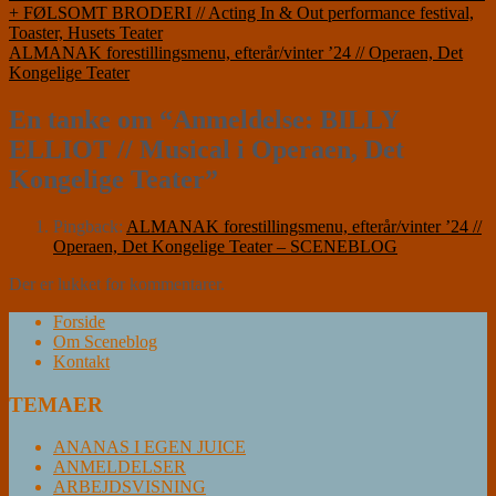
+ FØLSOMT BRODERI // Acting In & Out performance festival,
Toaster, Husets Teater
ALMANAK forestillingsmenu, efterår/vinter ’24 // Operaen, Det
Kongelige Teater
En tanke om “
Anmeldelse: BILLY
ELLIOT // Musical i Operaen, Det
Kongelige Teater
”
Pingback:
ALMANAK forestillingsmenu, efterår/vinter ’24 //
Operaen, Det Kongelige Teater – SCENEBLOG
Der er lukket for kommentarer.
Forside
Om Sceneblog
Kontakt
TEMAER
ANANAS I EGEN JUICE
ANMELDELSER
ARBEJDSVISNING