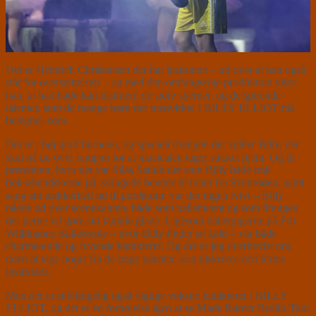
Det er Heinrich Christensen der har instrueret – ud over at han også
står for oversættelsen – og med den omfangsrige produktion viser
han, at han både kan instruere de store stjerner, og de spirende
talenter, som de mange børn der medvirker i BILLY ELLIOT må
betegnes som.
Det er i høj grad børnene, og specielt drengen der spiller Billy, der
skal nå ud over rampen for at musicalen tager stikket hjem. Og til
premieren, hvor det var Silas Santin der som Billy både trak
boksehandskerne på, svingede benene til toner fra Svanesøen, samt
sang sin usikkerhed ud til publikum, var der ingen tvivl – Billy
nåede ud over scenekanten, både som ballettalent og som drengen
der gerne vil gøre sin familie glade. Ligesom balletpigerne på Fru
Wilkinsons Balletskole – hvor Billy finder sit kald – var både
charmerende og levende karakterer. Og det er jeg overbevist om,
uden at tage noget fra de unge talenter, kan tilskrives den ferme
instruktør.
Men der er selvfølgelig også vigtige voksne karakterer i BILLY
ELLIOT, og det er en fornøjelse igen at se Mads Rømer Brolin-Tani