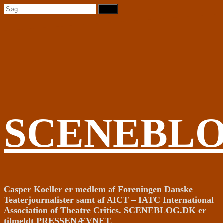
Videre
Søg
til
efter:
indhold
SCENEBL
Casper Koeller er medlem af Foreningen Danske
Teaterjournalister samt af AICT – IATC International
Association of Theatre Critics. SCENEBLOG.DK er
tilmeldt PRESSENÆVNET.