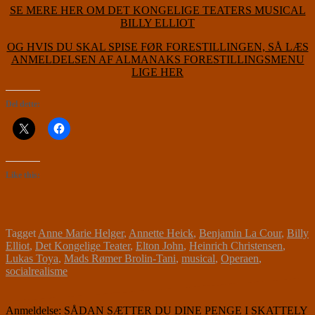
SE MERE HER OM DET KONGELIGE TEATERS MUSICAL
BILLY ELLIOT
OG HVIS DU SKAL SPISE FØR FORESTILLINGEN, SÅ LÆS
ANMELDELSEN AF ALMANAKS FORESTILLINGSMENU
LIGE HER
Del dette:
Like this:
Tagget
Anne Marie Helger
,
Annette Heick
,
Benjamin La Cour
,
Billy
Elliot
,
Det Kongelige Teater
,
Elton John
,
Heinrich Christensen
,
Lukas Toya
,
Mads Rømer Brolin-Tani
,
musical
,
Operaen
,
socialrealisme
Indlægsnavigation
Anmeldelse: SÅDAN SÆTTER DU DINE PENGE I SKATTELY