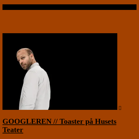
Læs videre …
GOOGLEREN // Toaster på Husets
Teater