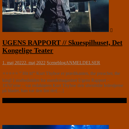
UGENS RAPPORT // Skuespilhuset, Det
Kongelige Teater
1. maj 2022
2. maj 2022
Sceneblog
ANMELDELSER
⭐⭐⭐⭐⭐ ” Hit it!” Kurt Thyboe er prædikanten, the preacher, the
king! I storhedstiden for mandemagasinet Ugens Rapport –
1970’erne – var redaktøren Kurt Thyboe den ubestridte ledestjerne
på bladet, han var den lim der[…]
Læs videre …