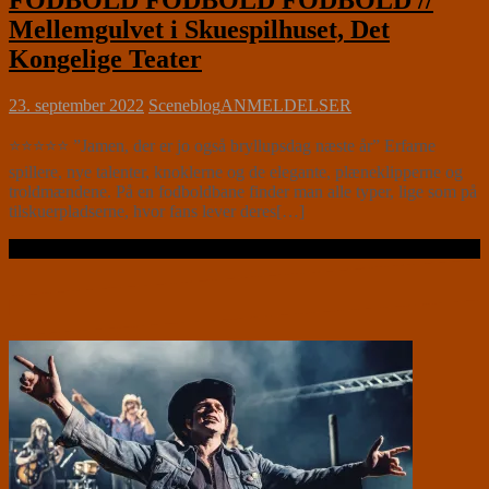
FODBOLD FODBOLD FODBOLD //
Mellemgulvet i Skuespilhuset, Det
Kongelige Teater
23. september 2022
Sceneblog
ANMELDELSER
⭐⭐⭐⭐⭐ ”Jamen, der er jo også bryllupsdag næste år” Erfarne
spillere, nye talenter, knoklerne og de elegante, plæneklipperne og
troldmændene. På en fodboldbane finder man alle typer, lige som på
tilskuerpladserne, hvor fans lever deres[…]
Læs videre …