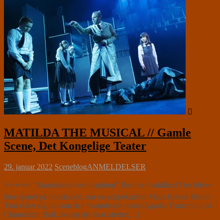
MATILDA THE MUSICAL // Gamle
Scene, Det Kongelige Teater
29. januar 2022
Sceneblog
ANMELDELSER
⭐⭐⭐⭐⭐ ”Bambinatum est magitum” Børn er maddiker! Der bliver
ikke sparet på ondskaben, når en udspekuleret Mads Rømer Brolin-
Tani ruller sig ud som den frastødende rektor Agatha Trunchbull på
Chrunchem Hall, skolen der skal afrette[…]