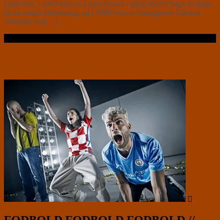
Dalloway, i 1940’erne er Laura Brown i gang med at bage en kage
til sin mands fødselsdag, og i 1990’erne er forlæggeren Clarissa
Vaughan ved[…]
Læs videre …