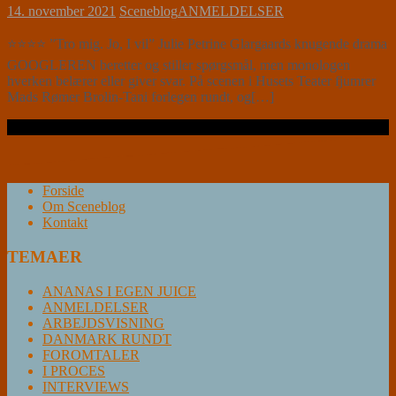
14. november 2021
Sceneblog
ANMELDELSER
⭐⭐⭐⭐ ”Tro mig. Jo, I vil” Julie Petrine Glargaards knugende drama
GOOGLEREN beretter og stiller spørgsmål, men monologen
hverken belærer eller giver svar. På scenen i Husets Teater fjumrer
Mads Rømer Brolin-Tani forlegen rundt, og[…]
Læs videre …
Forside
Om Sceneblog
Kontakt
TEMAER
ANANAS I EGEN JUICE
ANMELDELSER
ARBEJDSVISNING
DANMARK RUNDT
FOROMTALER
I PROCES
INTERVIEWS