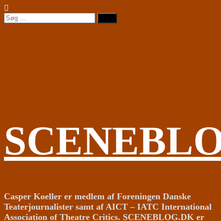
Videre
til
Søg
indhold
efter:
SCENEBL
Casper Koeller er medlem af Foreningen Danske
Teaterjournalister samt af AICT – IATC International
Association of Theatre Critics. SCENEBLOG.DK er