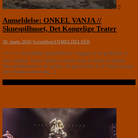
Anmeldelse: ONKEL VANJA //
Skuespilhuset, Det Kongelige Teater
30. marts 2026
Sceneblog
ANMELDELSER
⭐⭐⭐⭐⭐ Overdådigt skuespillercast i skyggen af en gylletank, et
sted i Jylland. Anton Tjekhovs Onkel Vanja er flyttet til Jylland.
Men problemerne er de samme, for grisefarmen hvor Vanja og hans
niece Sonja knokler løs[…]
Læs videre …