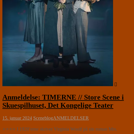
Anmeldelse: TIMERNE // Store Scene i
Skuespilhuset, Det Kongelige Teater
15. januar 2024
Sceneblog
ANMELDELSER
⭐⭐⭐⭐ I 1920’erne skriver Virginia Woolf på sin roman Mrs.