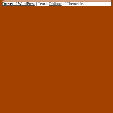
Drevet af WordPress
|
Tema:
Oblique
af Themeisle.