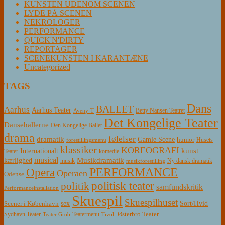
KUNSTEN UDENOM SCENEN
LYDE PÅ SCENEN
NEKROLOGER
PERFORMANCE
QUICK'N'DIRTY
REPORTAGER
SCENEKUNSTEN I KARANTÆNE
Uncategorized
TAGS
Dans
BALLET
Aarhus
Aarhus Teater
Betty Nansen Teatret
Aveny-T
Det Kongelige Teater
Dansehallerne
Den Kongelige Ballet
drama
følelser
dramatik
Gamle Scene
humor
Husets
forestillingsmenu
klassiker
KOREOGRAFI
kunst
Internationalt
Teater
komedie
musical
Musikdramatik
kærlighed
Ny dansk dramatik
musik
musikforestilling
PERFORMANCE
Opera
Operaen
Odense
politisk teater
politik
samfundskritik
Performanceinstallation
Skuespil
Skuespilhuset
sex
Sort/Hvid
Scener i København
Østerbro Teater
Sydhavn Teater
Teatermenu
Teater Grob
Tivoli