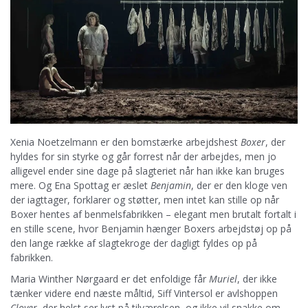
Xenia Noetzelmann er den bomstærke arbejdshest
Boxer
, der
hyldes for sin styrke og går forrest når der arbejdes, men jo
alligevel ender sine dage på slagteriet når han ikke kan bruges
mere. Og Ena Spottag er æslet
Benjamin
, der er den kloge ven
der iagttager, forklarer og støtter, men intet kan stille op når
Boxer hentes af benmelsfabrikken – elegant men brutalt fortalt i
en stille scene, hvor Benjamin hænger Boxers arbejdstøj op på
den lange række af slagtekroge der dagligt fyldes op på
fabrikken.
Maria Winther Nørgaard er det enfoldige får
Muriel
, der ikke
tænker videre end næste måltid, Siff Vintersol er avlshoppen
Clover
, der helst ser lyst på tilværelsen, og ikke vil snakke om