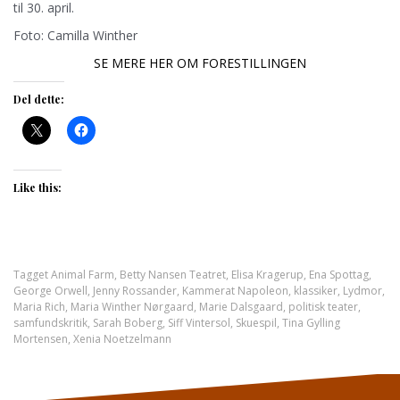
til 30. april.
Foto: Camilla Winther
SE MERE HER OM FORESTILLINGEN
Del dette:
Like this:
Tagget
Animal Farm
,
Betty Nansen Teatret
,
Elisa Kragerup
,
Ena Spottag
,
George Orwell
,
Jenny Rossander
,
Kammerat Napoleon
,
klassiker
,
Lydmor
,
Maria Rich
,
Maria Winther Nørgaard
,
Marie Dalsgaard
,
politisk teater
,
samfundskritik
,
Sarah Boberg
,
Siff Vintersol
,
Skuespil
,
Tina Gylling
Mortensen
,
Xenia Noetzelmann