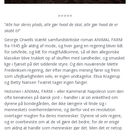
⭐⭐⭐⭐⭐
”
Alle har deres plads, alle gør hvad de skal, alle gør hvad de er
skabt til
”
George Orwells stærkt samfundskritiske roman ANIMAL FARM
fra 1945 går aldrig af mode, og hver gang en regering bliver lidt
for selvfede, og lidt for magtfuldkomne, så vil den allegoriske
klassiker blive trukket op af skuffen med sandheder, og smasket
lige i fjæset på det siddende styre. Og den nuværende Mette
Frederiksen-regering, der efter manges mening fører sig frem
som ufejlbarligheden selv, er ingen undtagelse. Elisa Kragerup
og Betty Nansen Teatret tager ingen fanger.
Historien i ANIMAL FARM – eller Kammerat Napoleon som den
ofte benævnes på dansk jord – handler i al sin enkelthed om
dyrene på bondegården, der ikke længere vil finde sig i
menneskets overherredømme, og derfor ved en revolution
overtager magten fra deres mennesker. Dyrene vil selv regere,
og er overbeviste om at de vil gøre det bedre, for de er enige
om aldrig at handle som mennesker gør det. Men det er netop