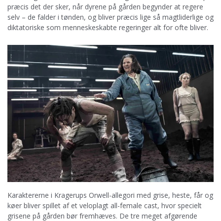
præcis det der sker, når dyrene på gården begynder at regere
selv – de falder i tønden, og bliver præcis lige så magtliderlige og
diktatoriske som menneskeskabte regeringer alt for ofte bliver.
Karaktererne i Kragerups Orwell-allegori med grise, heste, får og
køer bliver spillet af et veloplagt all-female cast, hvor specielt
grisene på gården bør fremhæves. De tre meget afgørende