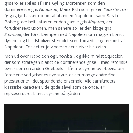
griseroller spilles af Tina Gylling Mortensen som den
dominerende gris
Napoleon
, Maria Rich som grisen
Squeeler
, der
følgagtigt bakker op om alfahannen Napoleon, samt Sarah
Boberg, der helt i starten er den gamle gris
Majoren
, der
forudser revolutionen, men senere spiller den kloge gris
Snowball,
der først kæmper med Napoleon om magten blandt
dyrene, og til sidst bliver stemplet som forræder og terrorist af
Napoleon. For det er jo vinderen der skriver historien.
Men ud over Napoleon og Snowball, og ikke mindst Squeeler,
der som strategen blandt de dominerende grise – med retoriske
evner som en anden Goebbels – får alle dyrene overbevist om
fordelene ved grisenes nye styre, er der mange andre fine
præstationer i det spændende ensemble. Alle samfundets
klassiske karakterer, de gode såvel som de onde, er
repræsenteret blandt dyrene på gården.