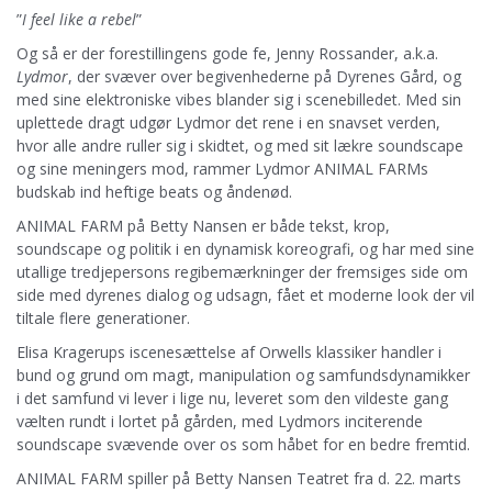
”
I feel like a rebel
”
Og så er der forestillingens gode fe, Jenny Rossander, a.k.a.
Lydmor
, der svæver over begivenhederne på Dyrenes Gård, og
med sine elektroniske vibes blander sig i scenebilledet. Med sin
uplettede dragt udgør Lydmor det rene i en snavset verden,
hvor alle andre ruller sig i skidtet, og med sit lækre soundscape
og sine meningers mod, rammer Lydmor ANIMAL FARMs
budskab ind heftige beats og åndenød.
ANIMAL FARM på Betty Nansen er både tekst, krop,
soundscape og politik i en dynamisk koreografi, og har med sine
utallige tredjepersons regibemærkninger der fremsiges side om
side med dyrenes dialog og udsagn, fået et moderne look der vil
tiltale flere generationer.
Elisa Kragerups iscenesættelse af Orwells klassiker handler i
bund og grund om magt, manipulation og samfundsdynamikker
i det samfund vi lever i lige nu, leveret som den vildeste gang
vælten rundt i lortet på gården, med Lydmors inciterende
soundscape svævende over os som håbet for en bedre fremtid.
ANIMAL FARM spiller på Betty Nansen Teatret fra d. 22. marts