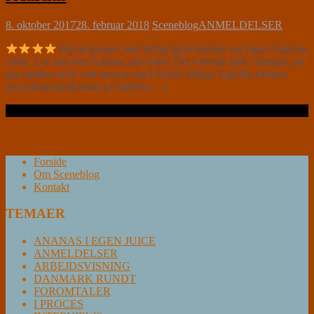
8. oktober 2017
28. februar 2018
Sceneblog
ANMELDELSER
Byrumsteater med heftig hjertebanken og Signe Egholm
i øret. Lav sol over Aarhus, min bare! Det væltede ned i stænger, da
jeg mødtes nede ved havnen med Esther (Signe Egholm Olsen),
journalistpraktikanten på Stiften,[…]
Læs videre …
Forside
Om Sceneblog
Kontakt
TEMAER
ANANAS I EGEN JUICE
ANMELDELSER
ARBEJDSVISNING
DANMARK RUNDT
FOROMTALER
I PROCES