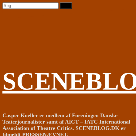
Videre
Søg
til
efter:
indhold
SCENEBL
Casper Koeller er medlem af Foreningen Danske
Teaterjournalister samt af AICT – IATC International
Association of Theatre Critics. SCENEBLOG.DK er
tilmeldt PRESSENÆVNET.