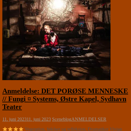
Anmeldelse: DET PORØSE MENNESKE
// Fungi ¤ Systems, Østre Kapel, Sydhavn
Teater
11. juni 2023
11. juni 2023
Sceneblog
ANMELDELSER
Vegetation, følelser og refleksion. Dramatiker Vivian