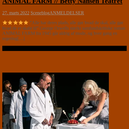
ANIMAL FARM // Betty Nansen Teatret
27. marts 2022
Sceneblog
ANMELDELSER
”Alle har deres plads, alle gør hvad de skal, alle gør
hvad de er skabt til” George Orwells stærkt samfundskritiske roman
ANIMAL FARM fra 1945 går aldrig af mode, og hver gang en
regering[…]
Læs videre …