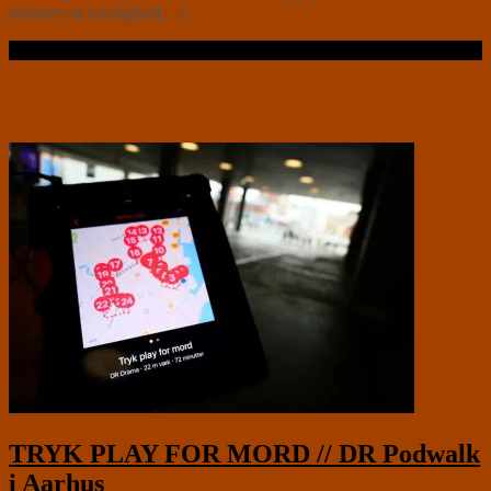
traumer og kærlighed[…]
Læs videre …
TRYK PLAY FOR MORD // DR Podwalk
i Aarhus