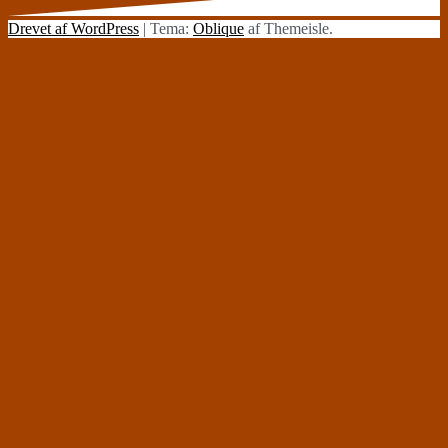
Drevet af WordPress
|
Tema:
Oblique
af Themeisle.