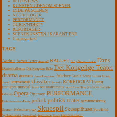
INTERVIEWS
KUNSTEN UDENOM SCENEN
LYDE PÅ SCENEN
NEKROLOGER
PERFORMANCE
QUICK'N'DIRTY
REPORTAGER
SCENEKUNSTEN I KARANTÆNE
Uncategorized
TAGS
Dans
BALLET
Aarhus
Aarhus Teater
Betty Nansen Teatret
Aveny-T
Det Kongelige Teater
Dansehallerne
Den Kongelige Ballet
drama
følelser
dramatik
Gamle Scene
humor
Husets
forestillingsmenu
klassiker
KOREOGRAFI
kunst
Internationalt
Teater
komedie
musical
Musikdramatik
kærlighed
Ny dansk dramatik
musik
musikforestilling
PERFORMANCE
Opera
Operaen
Odense
politisk teater
politik
samfundskritik
Performanceinstallation
Skuespil
Skuespilhuset
sex
Sort/Hvid
Scener i København
Østerbro Teater
Sydhavn Teater
Teatermenu
Teater Grob
Tivoli