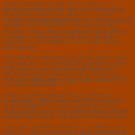
stor og flot forestilling, med ikke bare skuespil, men også
kapelmusikere, opera og dans på scenen. Og ud over det absolut
godkendte hold dansere der er hentet ind, har de dygtigste
studerende ved Operaakademiet fået chancen for at synge Mozart på
Gamle Scene. Så når skønne bidder af Mozarts værker bliver
præsenteret i historien, bakket op af spillelystne Kapelmusikere på
scenen, griber de unge sangere muligheden til fulde, og giver
AMADEUS et ekstra krydderi som et konventionelt skuespil
normalt ikke har.
Men skuespillerne i AMADEUS er absolut taget fra øverste hylde,
og ved premieren var det Simon Bennebjerg som Mozart, og Søren
Sætter-Lassen som Salieri der ubetinget stjal billedet. Simon
Bennebjerg var herligt overgearet som tøjlesløst geni, og Søren
Sætter-Lassen klassisk intrigant, og gal af jalousi som den af Gud
forsmåede og forladte alfahan.
Nævnes skal dog også Rosalinde Mynster som den bramfri
Amagertøsdialekt-talende Constanze, den perfekt kejser-imbecile
regent Kristian Halken, og de guldbestrøede Venticello engle-
tvillinger Sigurd Holmen le Dous og Martin Bo Lindsten, der med
vinger førte os gennem aftenen og historien om jalousiens magt.
Iscenesættelsen af AMADEUS er helt klart sket med det samlede
værk for øje, og skal ses som en helhed, og man fornemmer at de