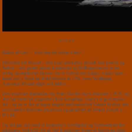
⭐⭐⭐⭐⭐
Elsket af Gud! – eller den der elsker Gud?
Historien om Mozart – den unge løsslupne, geniale komponist, og
Salieri – den gamle jaloux komponist og Hofkapelmester, er en
herlig ukompliceret historie om et forhold der måske, måske ikke,
fandt sted i Wien op til det herrens år 1791, hvor Wolfgang
Amadeus Mozart afgik ved døden.
Den engelske dramatiker Sir Peter Shaffer skrev historien i 1979, og
den har været på trapperne i Det Kongelige Teater i et godt stykke
tid – og nu er det så ingen ringere end teaterchef Kasper Holten, der
iscenesætter historien om jalousi og genialitet på Kejser Joseph d.
II’s tid.
Og det gør han med en teaterchefs værdighed og fornemmelse for
inklusion. AMADEUS på Det Kongelige Teater er blevet en både