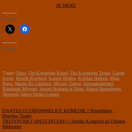
SE MERE
Del dette:
Like this:
Tagget
Dans
,
Det Kongelige Kapel
,
Det Kongelige Teater
,
Gamle
Scene
,
Henrik Koefoed
,
Kasper Holten
,
Kristian Halken
,
Maja
Ravn
,
Martin Bo Lindsten
,
Mozart
,
Opera
,
Operaakademiet
,
Rosalinde Mynster
,
Sigurd Holmen le Dous
,
Simon Bennebjerg
,
Skuespil
,
Søren Sætter-Lassen
Indlægsnavigation
DANTES GUDDOMMELIGE KOMEDIE // Republique,
Østerbro Teater
TREFFPUNKT SPEECH(LESS) // Annika KompArt på Ubåden,
Bådteatret