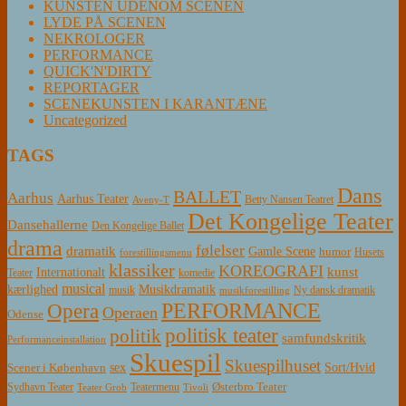
KUNSTEN UDENOM SCENEN
LYDE PÅ SCENEN
NEKROLOGER
PERFORMANCE
QUICK'N'DIRTY
REPORTAGER
SCENEKUNSTEN I KARANTÆNE
Uncategorized
TAGS
Dans
BALLET
Aarhus
Aarhus Teater
Betty Nansen Teatret
Aveny-T
Det Kongelige Teater
Dansehallerne
Den Kongelige Ballet
drama
følelser
dramatik
Gamle Scene
humor
Husets
forestillingsmenu
klassiker
KOREOGRAFI
kunst
Internationalt
Teater
komedie
musical
Musikdramatik
kærlighed
Ny dansk dramatik
musik
musikforestilling
PERFORMANCE
Opera
Operaen
Odense
politisk teater
politik
samfundskritik
Performanceinstallation
Skuespil
Skuespilhuset
sex
Sort/Hvid
Scener i København
Østerbro Teater
Sydhavn Teater
Teatermenu
Teater Grob
Tivoli