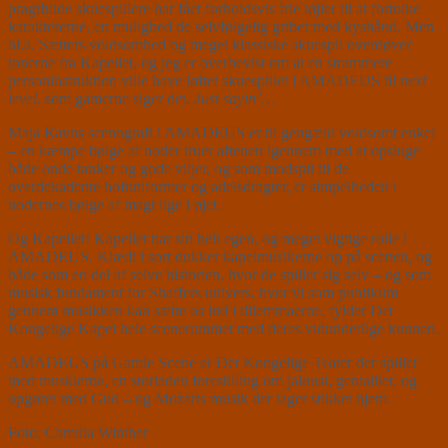
pragtfulde skuespillere har fået forholdsvis frie tøjler til at fortolke
karaktererne, en mulighed de selvfølgelig griber med kyshånd. Men
bl.a. Sætters voldsomhed og meget klassiske skuespil overdøver
tonerne fra Kapellet, og jeg er overbevist om at en strammere
personinstruktion ville have løftet skuespillet i AMADEUS til
next
level
, som gamerne siger det
. Just sayin’…
Maja Ravns scenografi i AMADEUS er til gengæld voldsomt enkel
– en kæmpe bølge af noder truer aftenen igennem med at opsluge
både onde tanker og gode viljer, og som modspil til de
overdekadente hofuniformer og adelsdragter, er simpelheden i
nodernes bølge af magt lige i øjet.
Og Kapellet! Kapellet har sin helt egen, og meget vigtige rolle i
AMADEUS. Klædt i sort dukker kapelmusikerne op på scenen, og
både som en del af selve historien, hvor de spiller sig selv – og som
musisk fundament for Shaffers univers, hvor vi som publikum
gennem musikken kan sætte os ind i dilemmaerne, fylder Det
Kongelige Kapel hele scenerummet med deres vidunderlige kunnen.
AMADEUS på Gamle Scene er Det Kongelige Teater der spiller
med musklerne, en storladen forestilling om jalousi, genialitet, og
opgøret med Gud – og Mozarts musik der tager stikket hjem.
Foto: Camilla Winther