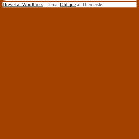
Drevet af WordPress
|
Tema:
Oblique
af Themeisle.