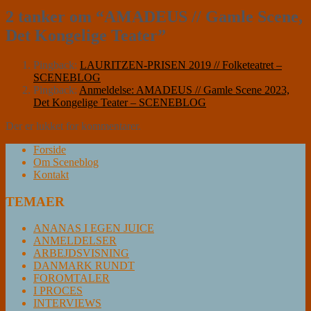
2 tanker om “
AMADEUS // Gamle Scene,
Det Kongelige Teater
”
Pingback:
LAURITZEN-PRISEN 2019 // Folketeatret –
SCENEBLOG
Pingback:
Anmeldelse: AMADEUS // Gamle Scene 2023,
Det Kongelige Teater – SCENEBLOG
Der er lukket for kommentarer.
Forside
Om Sceneblog
Kontakt
TEMAER
ANANAS I EGEN JUICE
ANMELDELSER
ARBEJDSVISNING
DANMARK RUNDT
FOROMTALER
I PROCES
INTERVIEWS