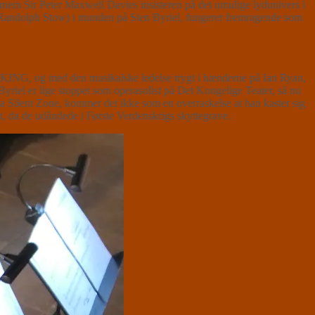
nnem Sir Peter Maxwell Davies insisteren på det umulige lydunivers i
andolph Stow) i munden på Sten Byriel, fungerer fremragende som
ING, og med den musikalske ledelse trygt i hænderne på Ian Ryan,
Byriel er lige stoppet som operasolist på Det Kongelige Teater, så nu
ra Silent Zone, kommer det ikke som en overraskelse at han kaster sig
et, da de udåndede i Første Verdenskrigs skyttegrave.