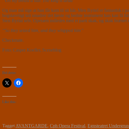
“On my breast a star. The king is dead”
Og man må sige at han får kam til sit hår. Men Byriel er fantastisk i p
bogstaveligt talt smadrer det første og bedste instrument han kan f
Sten Byrial selv. Operaen indledes med et parti skak, og skak brættet 
“So they seized him, and they whipped him”
Checkmate.
Foto: Casper Koeller, Sceneblog
Del dette:
Like this:
Tagget
AVANTGARDE
,
Cph Opera Festival
,
Egnsteatret Undergru