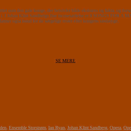
artiet som den gale konge, der betvivler både eksistens og fakta, og for
å fat i. I Johan Klint Sandbergs fine iscenesættelse er 8 SONGS FOR 
danner også bund for de sørgelige rester efter kongens sindssyge.
SE MERE
nden
,
Ensemble Storstrøm
,
Ian Ryan
,
Johan Klint Sandberg
,
Opera
,
Oper