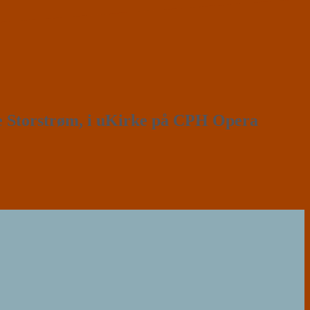
Storstrøm, i uKirke på CPH Opera