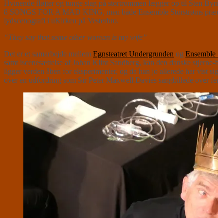
Hvinende fløjter og tunge slag på stortrommen lægger op til Sten Byr
8 SONGS FOR A MAD KING, men både Ensemble Storstrøms præcise ton
lydscenografi i uKirken på Vesterbro.
“They say that some other woman is my wife”
Det er et samarbejde mellem
Egnsteatret Undergrunden
og
Ensemble 
samt iscenesættelse af Johan Klint Sandberg, kan den danske stjerne-ba
ligger verden åben for eksperimenter, og da han jo allerede har vist 
over en udfordring som Sir Peter Maxwell Davies sangbillede over fem 