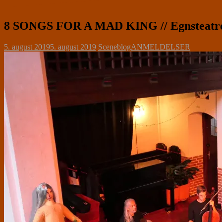
8 SONGS FOR A MAD KING // Egnsteatret
5. august 2019
5. august 2019
Sceneblog
ANMELDELSER