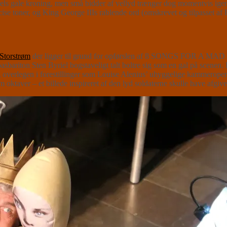
iels gale kroning, men små bidder af vellyd trænger dog momentvis ige
er, og King George IIIs rablende ord (omskrevet og tilpasset af R
Storstrøm
der ligger til grund for opførslen af 8 SONGS FOR A MAD K
sbariton Sten Byriel bogstaveligt talt boltre sig som en gal på scenen. 
sig overlegen i forestillinger som Louise Alenius’ uhyggelige kammerope
oktaver – et billede inspireret af den lyd soldaterne skulle have afgiv