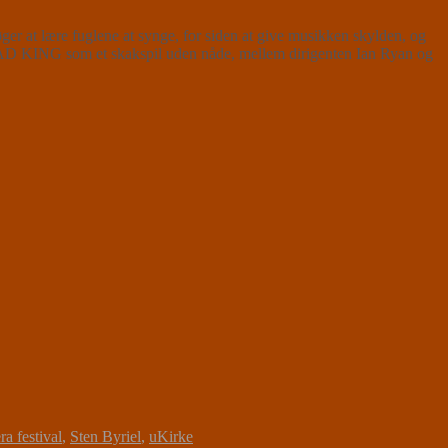
søger at lære fuglene at synge, for siden at give musikken skylden, og
A MAD KING som et skakspil uden nåde, mellem dirigenten Ian Ryan og
a festival
,
Sten Byriel
,
uKirke