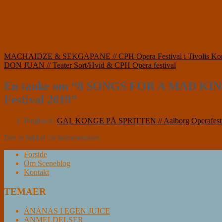
Indlægsnavigation
MACHAIDZE & SEKGAPANE // CPH Opera Festival i Tivolis Kon
DON JUAN // Teater Sort/Hvid & CPH Opera festival
En tanke om “
8 SONGS FOR A MAD KING /
Festival 2019
”
Pingback:
GAL KONGE PÅ SPRITTEN // Aalborg Operafestiva
Der er lukket for kommentarer.
Forside
Om Sceneblog
Kontakt
TEMAER
ANANAS I EGEN JUICE
ANMELDELSER