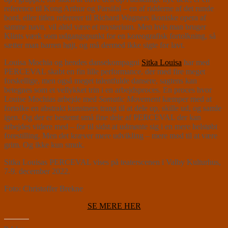
reference til Kong Arthur og Parsifal – en af ridderne af det runde
bord, eller titlen refererer til Richard Wagners ikoniske opera af
samme navn, vil altid være et mysterium. Men hvis man bruger
Klints værk som udgangspunkt for en koreografisk fortolkning, så
sætter man barren højt, og må dermed ikke sigte for lavt.
Louisa Mochia og hendes dansekompagni
Sitka Louisa
har med
PERCEVAL skabt en fin lille performance, der med fire meget
forskellige, men også meget talentfulde dansere, sagtens kan
betegnes som et vellykket trin i en arbejdsproces. En proces hvor
Louise Mochias arbejde med
Somatic Movement
kæmper med at
fortolke en abstrakt kunstners trang til at dele op, skille ud, og samle
igen. Og der er bestemt små fine dele af PERCEVAL der kan
arbejdes videre med – for til sidst at udmønte sig i en mere helstøbt
forestilling. Men det kræver mere udvikling – mere mod til at være
grim. Og ikke kun smuk.
Sitka Louisas PERCEVAL vises på teaterscenen i Valby Kulturhus,
7-9. december 2022.
Foto: Christoffer Brekne
SE MERE HER