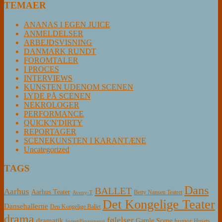
TEMAER
ANANAS I EGEN JUICE
ANMELDELSER
ARBEJDSVISNING
DANMARK RUNDT
FOROMTALER
I PROCES
INTERVIEWS
KUNSTEN UDENOM SCENEN
LYDE PÅ SCENEN
NEKROLOGER
PERFORMANCE
QUICK'N'DIRTY
REPORTAGER
SCENEKUNSTEN I KARANTÆNE
Uncategorized
TAGS
Dans
BALLET
Aarhus
Aarhus Teater
Betty Nansen Teatret
Aveny-T
Det Kongelige Teater
Dansehallerne
Den Kongelige Ballet
drama
følelser
dramatik
Gamle Scene
humor
Husets
forestillingsmenu