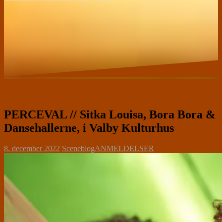
PERCEVAL // Sitka Louisa, Bora Bora &
Dansehallerne, i Valby Kulturhus
8. december 2022
Sceneblog
ANMELDELSER