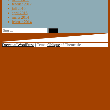
februar 2017
juli 2016
april 2016
marts 2014
februar 2014
Søg
efter:
Drevet af WordPress
|
Tema:
Oblique
af Themeisle.