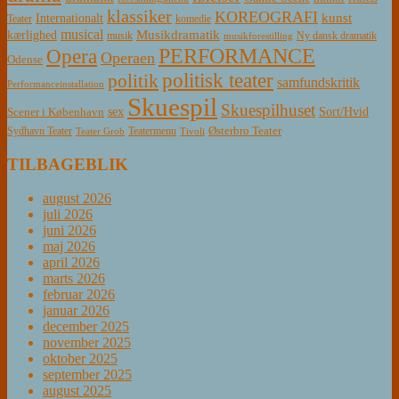
klassiker
KOREOGRAFI
kunst
Internationalt
Teater
komedie
musical
Musikdramatik
kærlighed
Ny dansk dramatik
musik
musikforestilling
PERFORMANCE
Opera
Operaen
Odense
politisk teater
politik
samfundskritik
Performanceinstallation
Skuespil
Skuespilhuset
sex
Sort/Hvid
Scener i København
Østerbro Teater
Sydhavn Teater
Teatermenu
Teater Grob
Tivoli
TILBAGEBLIK
august 2026
juli 2026
juni 2026
maj 2026
april 2026
marts 2026
februar 2026
januar 2026
december 2025
november 2025
oktober 2025
september 2025
august 2025