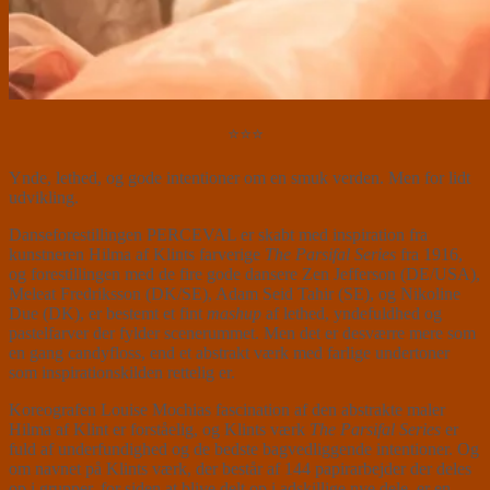
⭐⭐⭐
Ynde, lethed, og gode intentioner om en smuk verden. Men for lidt
udvikling.
Danseforestillingen PERCEVAL er skabt med inspiration fra
kunstneren Hilma af Klints farverige
The Parsifal Series
fra 1916,
og forestillingen med de fire gode dansere Zen Jefferson (DE/USA),
Meleat Fredriksson (DK/SE), Adam Seid Tahir (SE), og Nikoline
Due (DK), er bestemt et fint
mashup
af lethed, yndefuldhed og
pastelfarver der fylder scenerummet. Men det er desværre mere som
en gang candyfloss, end et abstrakt værk med farlige undertoner
som inspirationskilden rettelig er.
Koreografen Louise Mochias fascination af den abstrakte maler
Hilma af Klint er forståelig, og Klints værk
The Parsifal Series
er
fuld af underfundighed og de bedste bagvedliggende intentioner. Og
om navnet på Klints værk, der består af 144 papirarbejder der deles
op i grupper, for siden at blive delt op i adskillige nye dele, er en