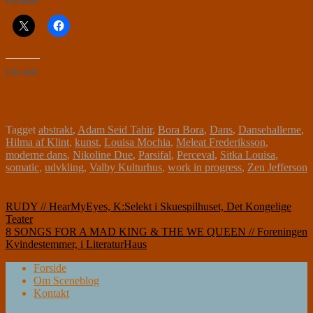
Del dette:
Like this:
Tagget
abstrakt
,
Adam Seid Tahir
,
Bora Bora
,
Dans
,
Dansehallerne
,
Hilma af Klint
,
kunst
,
Louisa Mochia
,
Meleat Frederiksson
,
moderne dans
,
Nikoline Due
,
Parsifal
,
Perceval
,
Sitka Louisa
,
somatic
,
udvkling
,
Valby Kulturhus
,
work in progress
,
Zen Jefferson
Indlægsnavigation
RUDY // HearMyEyes, K:Selekt i Skuespilhuset, Det Kongelige
Teater
8 SONGS FOR A MAD KING & THE WE QUEEN // Foreningen
Kvindestemmer, i LiteraturHaus
Forside
Om Sceneblog
Kontakt