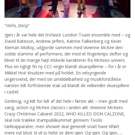
”
Hello, Daisy
”
Igen i år var hele det trofaste London Toast ensemble med – og
David Bateson, Andrew Jeffers, Katrine Falkenberg og Kevin
Kiernan-Molloy, udgjorde sammen med Vivienne McKee den
solide stamme af performere, der med et fingerknips skifter og
bliver til de mange højt elskede karakterer fra McKees univers.
Plus en rigtigt fin ny CCC-virgin blandt skuespillerne – for i år er
Mikkel Hoé Knudsen med på holdet. En velsyngende
ungersvend, der med sin umiddelbarhed og musikforståelse
næsten lidt forfriskende stak ud blandt de velkendte skuespillere
i castet.
Genbrug, og lidt for lidt af det hele i første akt – men godt med
sang, action og McKee classics i anden akt. Vivienne McKees
Crazy Christmas Cabaret 2022, WHO KILLED DON CALZONE,
skal nok trække stampublikummet gennem Tivolis
tælleapparater, men showet skal generelt snart have tilført
mere nyt blod. Vi vil jo helst se dem igen. Og igen. Og igen…..