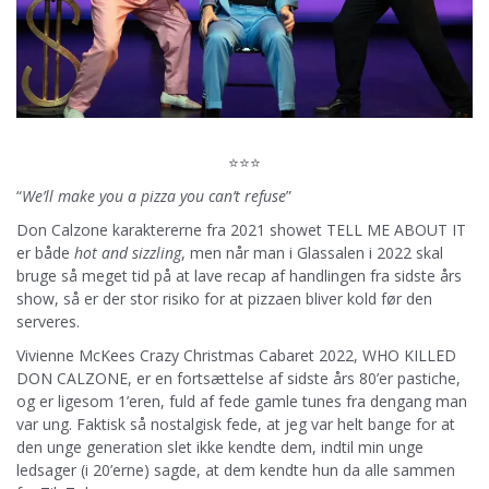
⭐⭐⭐
“
We’ll make you a pizza you can’t refuse
”
Don Calzone karaktererne fra 2021 showet TELL ME ABOUT IT
er både
hot and sizzling
, men når man i Glassalen i 2022 skal
bruge så meget tid på at lave recap af handlingen fra sidste års
show, så er der stor risiko for at pizzaen bliver kold før den
serveres.
Vivienne McKees Crazy Christmas Cabaret 2022, WHO KILLED
DON CALZONE, er en fortsættelse af sidste års 80’er pastiche,
og er ligesom 1’eren, fuld af fede gamle tunes fra dengang man
var ung. Faktisk så nostalgisk fede, at jeg var helt bange for at
den unge generation slet ikke kendte dem, indtil min unge
ledsager (i 20’erne) sagde, at dem kendte hun da alle sammen