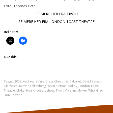
Foto: Thomas Petri
SE MERE HER FRA TIVOLI
SE MERE HER FRA LONDON TOAST THEATRE
Del dette:
Like this:
Tagget
2022
,
Andrew Jeffers
,
Crazy Christmas Cabaret
,
David Bateson
,
Glassalen
,
Katrine Falkenberg
,
Kevin Kiernan-Molloy
,
London Toast
Theatre
,
Mikkel Hoé Knudsen
,
show
,
Tivoli
,
Vivienne McKee
,
Who killed
Don Calzone