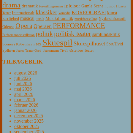
drama
følelser
dramatik
Gamle Scene
humor
Husets
forestillingsmenu
klassiker
KOREOGRAFI
kunst
Internationalt
Teater
komedie
musical
Musikdramatik
kærlighed
Ny dansk dramatik
musik
musikforestilling
PERFORMANCE
Opera
Operaen
Odense
politisk teater
politik
samfundskritik
Performanceinstallation
Skuespil
Skuespilhuset
sex
Sort/Hvid
Scener i København
Østerbro Teater
Sydhavn Teater
Teatermenu
Teater Grob
Tivoli
TILBAGEBLIK
august 2026
juli 2026
juni 2026
maj 2026
april 2026
marts 2026
februar 2026
januar 2026
december 2025
november 2025
oktober 2025
september 2025