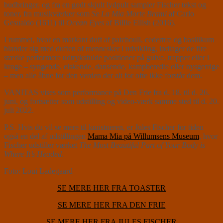
budbringer, og fra en godt skjult lydpult sampler Fischer tekst og
toner, fra musikværker som
Se La Mia Morte Brami
af Carlo
Gesualdo (1611) til
Ocean Eyes
af Billie Eilish (2016).
I rummet, hvor en markant duft af patchouli, cedertræ og basilikum
blander sig med duften af mennesker i udvikling, indtager de fire
stærke performere udtryksfulde positioner på gulve, trapper eller i
kroge – syngende, elskende, dansende, kampberedte eller nysgerrige
– men alle åbne for den verden der alt for ofte ikke forstår dem.
VANITAS vises som performance på Den Frie fra d. 18. til d. 26.
juni, og fortsætter som udstilling og video-værk samme sted til d. 20.
juli 2022.
P.S. Hvis du vil se mere til kunstneren, er Jules Fischer for tiden
også en del af udstillingen
Mama Mia på Willumsens Museum
, hvor
Fischer udstiller værket
The Most Beautiful Part of Your Body is
Where It’s Headed
.
Foto: Loui Ladegaard
SE MERE HER FRA TOASTER
SE MERE HER FRA DEN FRIE
SE MERE HER FRA JULES FISCHER