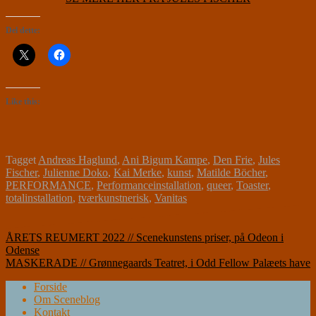
Del dette:
Like this:
Tagget
Andreas Haglund
,
Ani Bigum Kampe
,
Den Frie
,
Jules
Fischer
,
Julienne Doko
,
Kai Merke
,
kunst
,
Matilde Böcher
,
PERFORMANCE
,
Performanceinstallation
,
queer
,
Toaster
,
totalinstallation
,
tværkunstnerisk
,
Vanitas
Indlægsnavigation
ÅRETS REUMERT 2022 // Scenekunstens priser, på Odeon i
Odense
MASKERADE // Grønnegaards Teatret, i Odd Fellow Palæets have
Forside
Om Sceneblog
Kontakt