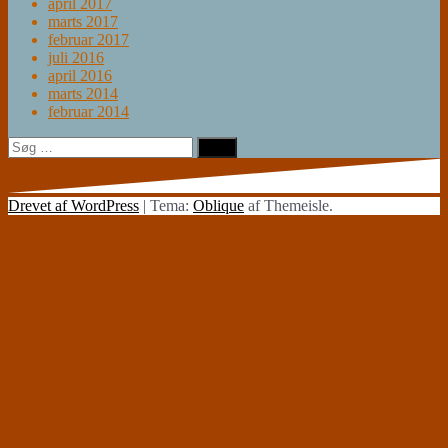
april 2017
marts 2017
februar 2017
juli 2016
april 2016
marts 2014
februar 2014
Søg
efter:
Drevet af WordPress
|
Tema:
Oblique
af Themeisle.