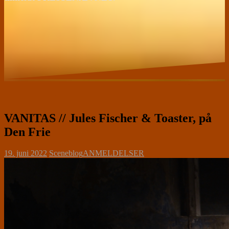
VANITAS // Jules Fischer & Toaster, på
Den Frie
19. juni 2022
Sceneblog
ANMELDELSER