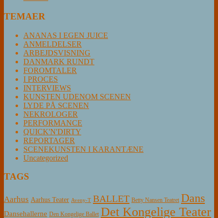
TEMAER
ANANAS I EGEN JUICE
ANMELDELSER
ARBEJDSVISNING
DANMARK RUNDT
FOROMTALER
I PROCES
INTERVIEWS
KUNSTEN UDENOM SCENEN
LYDE PÅ SCENEN
NEKROLOGER
PERFORMANCE
QUICK'N'DIRTY
REPORTAGER
SCENEKUNSTEN I KARANTÆNE
Uncategorized
TAGS
Dans
BALLET
Aarhus
Aarhus Teater
Betty Nansen Teatret
Aveny-T
Det Kongelige Teater
Dansehallerne
Den Kongelige Ballet