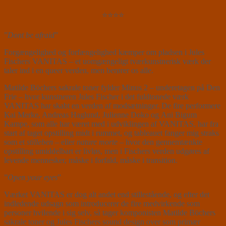
⭐⭐⭐⭐
”
Dont be afraid
”
Forgængelighed og forfængelighed kæmper om pladsen i Jules
Fischers VANITAS – et uomgængeligt tværkunstnerisk værk der
taler ind i en queer verden, men berører os alle.
Matilde Böchers sakrale toner fylder Minus 2 – underetagen på Den
Frie – hvor kunstneren Jules Fischer i det fuldtonede værk
VANITAS har skabt en verden af modsætninger. De fire performere
Kai Merke, Andreas Haglund, Julienne Doko og Ani Bigum
Kampe, som alle har været med i udviklingen af VANITAS, har fra
start af taget opstilling midt i rummet, og tableauet fanger mig straks
som et
stilleben
– eller
nature morte
– hvor den gennemtænkte
opstilling umiddelbart er livløs, men i Fischers verden udgøres af
levende mennesker, måske i forfald, måske i transition.
”
Open your eyes
”
Værket VANITAS er dog alt andet end stillestående, og efter det
indledende udsagn som introducerer de fire medvirkende som
personer hvilende i sig selv, så tager komponisten Matilde Böchers
sakrale toner og Jules Fischers sound design over som primær