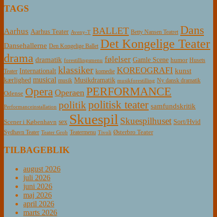
TAGS
Dans
BALLET
Aarhus
Aarhus Teater
Betty Nansen Teatret
Aveny-T
Det Kongelige Teater
Dansehallerne
Den Kongelige Ballet
drama
følelser
dramatik
Gamle Scene
humor
Husets
forestillingsmenu
klassiker
KOREOGRAFI
kunst
Internationalt
Teater
komedie
musical
Musikdramatik
kærlighed
Ny dansk dramatik
musik
musikforestilling
PERFORMANCE
Opera
Operaen
Odense
politisk teater
politik
samfundskritik
Performanceinstallation
Skuespil
Skuespilhuset
sex
Sort/Hvid
Scener i København
Østerbro Teater
Sydhavn Teater
Teatermenu
Teater Grob
Tivoli
TILBAGEBLIK
august 2026
juli 2026
juni 2026
maj 2026
april 2026
marts 2026