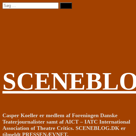
Videre
Søg
til
efter:
indhold
SCENEBL
Casper Koeller er medlem af Foreningen Danske
Teaterjournalister samt af AICT – IATC International
Association of Theatre Critics. SCENEBLOG.DK er
tilmeldt PRESSENÆVNET.