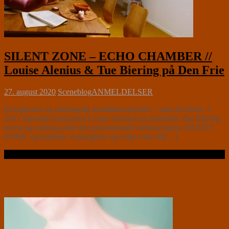
SILENT ZONE – ECHO CHAMBER //
Louise Alenius & Tue Biering på Den Frie
27. august 2020
Sceneblog
ANMELDELSER
Exceptionel og ubehagelig installationshybrid – men du bliver. I
2017 italesatte komponist Louise Alenius og instruktør Tue Biering
incest og misbrug med den prisvindende fortielsesopera SILENT
ZONE, og fortielse, fornægtelse og svigt i stor stil[…]
Læs videre …