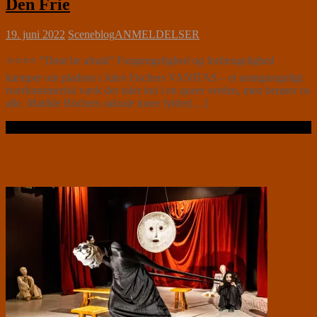
Den Frie
19. juni 2022
Sceneblog
ANMELDELSER
⭐⭐⭐⭐ ”Dont be afraid” Forgængelighed og forfængelighed
kæmper om pladsen i Jules Fischers VANITAS – et uomgængeligt
tværkunstnerisk værk der taler ind i en queer verden, men berører os
alle. Matilde Böchers sakrale toner fylder[…]
Læs videre …