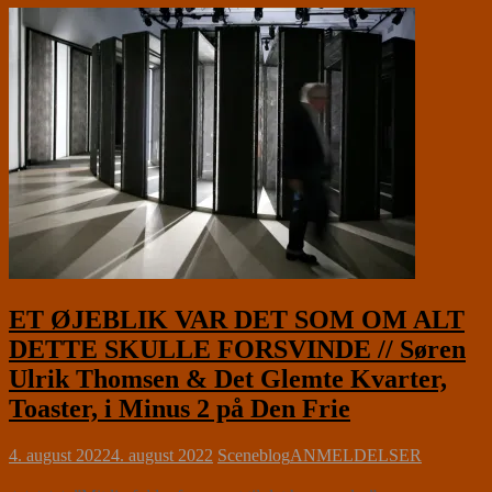
ET ØJEBLIK VAR DET SOM OM ALT
DETTE SKULLE FORSVINDE // Søren
Ulrik Thomsen & Det Glemte Kvarter,
Toaster, i Minus 2 på Den Frie
4. august 2022
4. august 2022
Sceneblog
ANMELDELSER