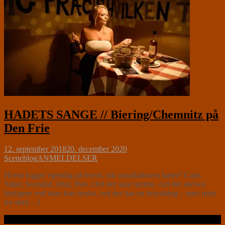
HADETS SANGE // Biering/Chemnitz på
Den Frie
12. september 2018
20. december 2020
Sceneblog
ANMELDELSER
Hvem kigger egentlig på hvem, når installationen kører? Cunt,
Taber, Socialist, Idiot, Røv. Ord der skal ramme, ord der skrives
hurtigere end man kan tænke, ord der har en betydning – men mest
for den[…]
Læs videre …