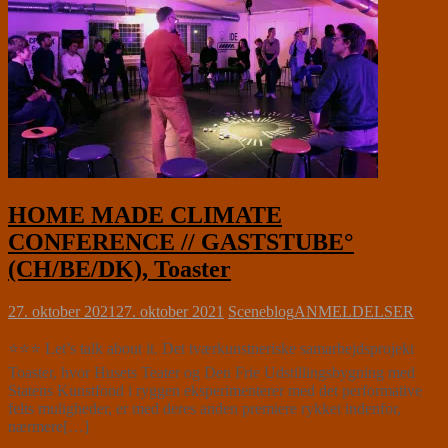
HOME MADE CLIMATE
CONFERENCE // GASTSTUBE°
(CH/BE/DK), Toaster
27. oktober 2021
27. oktober 2021
Sceneblog
ANMELDELSER
⭐⭐⭐ Let’s talk about it. Det tværkunstneriske samarbejdsprojekt
Toaster, hvor Husets Teater og Den Frie Udstillingsbygning med
Statens Kunstfond i ryggen eksperimenterer med det performative
felts muligheder, er med deres anden premiere rykket indenfor,
nærmere[…]