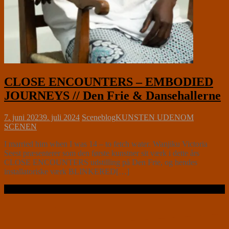
CLOSE ENCOUNTERS – EMBODIED
JOURNEYS // Den Frie & Dansehallerne
7. juni 2023
9. juli 2024
Sceneblog
KUNSTEN UDENOM
SCENEN
I married him when I was 14 – to fetch water. Wanjiku Victoria
Seest præsenterer som den første kunstner sit værk i dette års
CLOSE ENCOUNTERS udstilling på Den Frie, og hendes
installatoriske værk BLINKERED[…]
Læs videre …