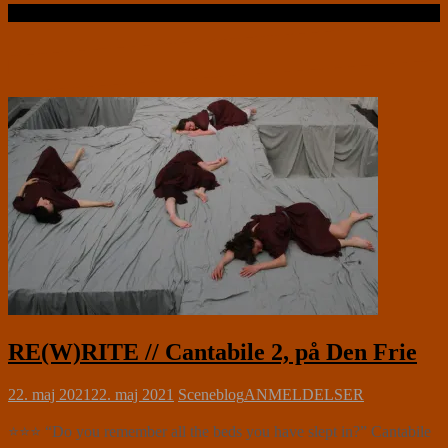
Læs videre …
RE(W)RITE // Cantabile 2, på Den Frie
22. maj 2021
22. maj 2021
Sceneblog
ANMELDELSER
⭐⭐⭐ “Do you remember all the beds you have slept in?” Cantabile