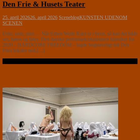
Den Frie & Husets Teater
25. april 2026
26. april 2026
Sceneblog
KUNSTEN UDENOM
SCENEN
Untz, untz, untz… Når Esben Weile Kjær er i byen, så kan det både
ses, høres og føles. Den danske performancekunstners klassiker fra
2020 – HARDCORE FREEDOM – lagde bogstaveligt talt Den
Fries lokaler ned,[…]
Læs videre …