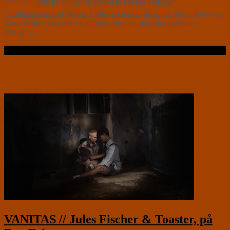
⭐⭐⭐⭐⭐ ”Mit liv fylder for meget til det her værelse”
Udstillingsrummet Minus 2 føles som et af de gamle Peep Shows på
New Yorks 42nd street i 80’erne, med en stor ring af smalle,
dårligt[…]
Læs videre …
VANITAS // Jules Fischer & Toaster, på