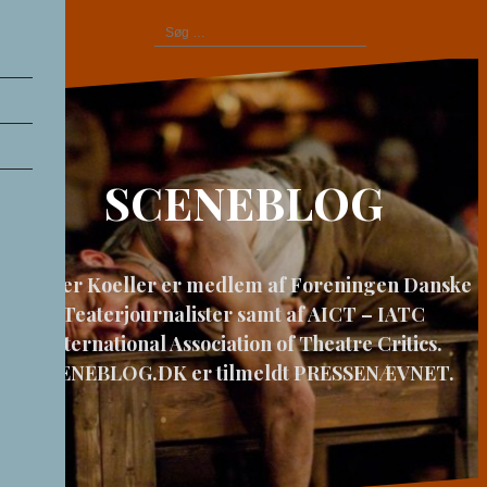
Videre
Søg
til
efter:
indhold
SCENEBLOG
Casper Koeller er medlem af Foreningen Danske
Teaterjournalister samt af AICT – IATC
International Association of Theatre Critics.
SCENEBLOG.DK er tilmeldt PRESSENÆVNET.