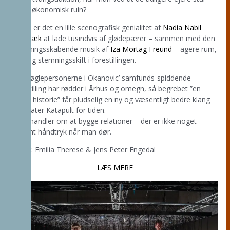
foran økonomisk ruin?
Og så er det en lille scenografisk genialitet af
Nadia Nabil
Korsbæk
at lade tusindvis af glødepærer – sammen med den
stemningsskabende musik af
Iza Mortag Freund
– agere rum,
sind og stemningsskift i forestillingen.
Alle nøglepersonerne i Okanovic’ samfunds-spiddende
forestilling har rødder i Århus og omegn, så begrebet ”en
Århus historie” får pludselig en ny og væsentligt bedre klang
på Teater Katapult for tiden.
Livet handler om at bygge relationer – der er ikke noget
gyldent håndtryk når man dør.
Fotos: Emilia Therese & Jens Peter Engedal
LÆS MERE