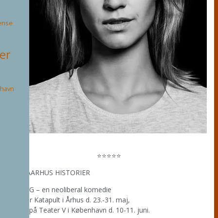
ense
ter
havn
⭐⭐⭐⭐⭐
BLÅ AARHUS HISTORIER
TVANG – en neoliberal komedie
Teater Katapult i Århus d. 23.-31. maj,
samt på Teater V i København d. 10-11. juni.