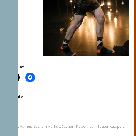
Del dette:
Like this:
Tagget
Aarhus
,
Scener i Aarhus
,
Scener i København
,
Teater Katapult
,
tvang