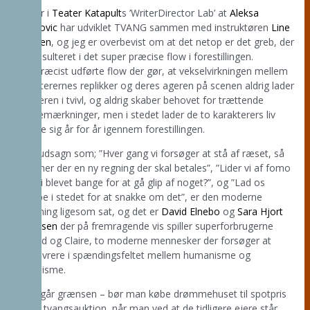
Det er i
Teater Katapult
s ’WriterDirector Lab’ at
Aleksa
Okanovic
har udviklet TVANG sammen med instruktøren
Line
Paulsen
, og jeg er overbevist om at det netop er det greb, der
har resulteret i det super præcise flow i forestillingen.
Det præcist udførte flow der gør, at vekselvirkningen mellem
karakterernes replikker og deres ageren på scenen aldrig lader
tilskueren i tvivl, og aldrig skaber behovet for trættende
regibemærkninger, men i stedet lader de to karakterers liv
udvikle sig år for år igennem forestillingen.
Med udsagn som; ”Hver gang vi forsøger at stå af ræset, så
kommer der en ny regning der skal betales”, ”Lider vi af fomo
– er vi blevet bange for at gå glip af noget?”, og ”Lad os
kneppe i stedet for at snakke om det”, er den moderne
stemning ligesom sat, og det er
David Elnebo
og
Sara Hjort
Ditlevsen
der på fremragende vis spiller superforbrugerne
Roland og Claire, to moderne mennesker der forsøger at
manøvrere i spændingsfeltet mellem humanisme og
liberalisme.
Hvor går grænsen – bør man købe drømmehuset til spotpris
på en tvangsauktion, når man ved at de tidligere ejere står