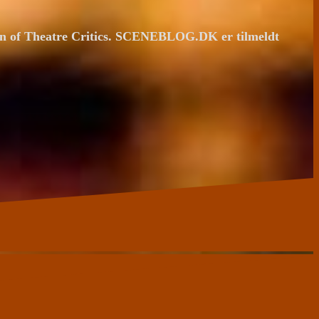
ion of Theatre Critics. SCENEBLOG.DK er tilmeldt