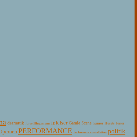
ma
følelser
dramatik
Gamle Scene
humor
Husets Teater
forestillingsmenu
PERFORMANCE
politik
Operaen
Performanceinstallation