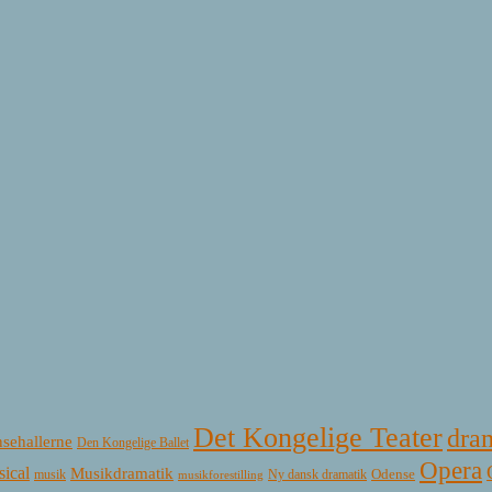
Det Kongelige Teater
dra
sehallerne
Den Kongelige Ballet
Opera
ical
Musikdramatik
Ny dansk dramatik
Odense
musik
musikforestilling