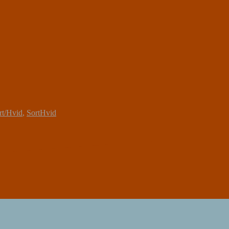
rt/Hvid
,
SortHvid