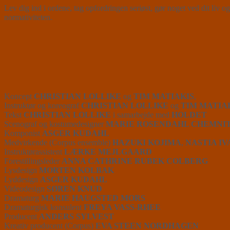
Lev dig ind i ordene, tag opfordringen seriøst, gør noget ved dit liv o
normativiteten.
Koncept
CHRISTIAN LOLLIKE
og
TIM MATIAKIS
,
Instruktør og koreograf
CHRISTIAN LOLLIKE
og
TIM MATIA
Tekst
CHRISTIAN LOLLIKE
i samarbejde med
HOLDET
Scenograf og kostumedesigner
MARIE ROSENDAHL CHEMNI
Komponist
ASGER KUDAHL
Medvirkende (Corpus ensemble)
HAZUKI KOJIMA
,
NASTIA I
Instruktørassistent
LÆRKE MEJLGAARD
Forestillingsleder
ANNA CATHRINE RUBEK COLBERG
Lysdesign
MORTEN KOLBAK
Lyddesign
ASGER KUDAHL
Videodesign
SØREN KNUD
Dramaturg
MARIE HAUGSTED MORS
Dramaturgisk konsulent
FREYA VASS-RHEE
Producent
ANDERS SYLVEST
Kreativ producent (Corpus)
EVA STEEN NORDHAGEN