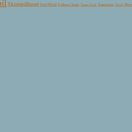
il
Skuespilhuset
Sort/Hvid
Øste
Sydhavn Teater
Teatermenu
Teater Grob
Tivoli