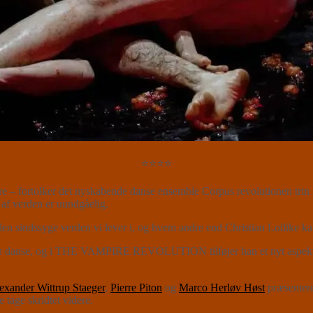
⭐⭐⭐⭐
re – fortolker det nyskabende danse ensemble Corpus revolutionen trin fo
 af verden er uundgåelig.
n sindssyge verden vi lever i, og hvem andre end Christian Lollike kan 
ger danse, og i THE VAMPIRE REVOLUTION tilføjer han et nyt aspekt, n
exander Wittrup Staeger
,
Pierre Piton
og
Marco Herløv Høst
præsentere
tage skridtet videre.