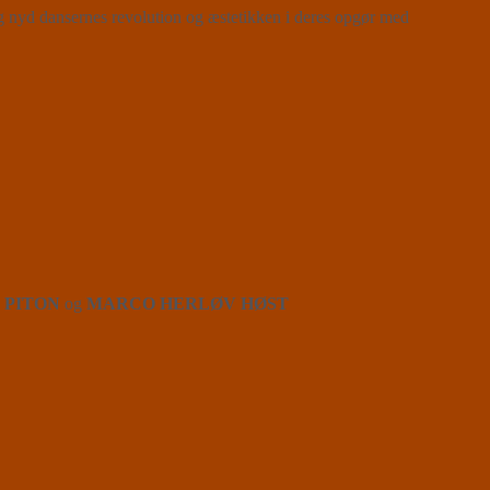
e og nyd dansernes revolution og æstetikken i deres opgør med
 PITON
og
MARCO HERLØV HØST