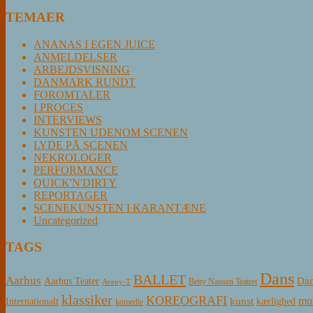
TEMAER
ANANAS I EGEN JUICE
ANMELDELSER
ARBEJDSVISNING
DANMARK RUNDT
FOROMTALER
I PROCES
INTERVIEWS
KUNSTEN UDENOM SCENEN
LYDE PÅ SCENEN
NEKROLOGER
PERFORMANCE
QUICK'N'DIRTY
REPORTAGER
SCENEKUNSTEN I KARANTÆNE
Uncategorized
TAGS
Dans
BALLET
Aarhus
Aarhus Teater
Dan
Betty Nansen Teatret
Aveny-T
klassiker
KOREOGRAFI
mus
kunst
Internationalt
kærlighed
komedie