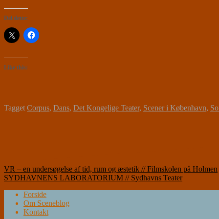
Del dette:
Like this:
Tagget
Corpus
,
Dans
,
Det Kongelige Teater
,
Scener i København
,
So
Indlægsnavigation
VR – en undersøgelse af tid, rum og æstetik // Filmskolen på Holmen
SYDHAVNENS LABORATORIUM // Sydhavns Teater
Forside
Om Sceneblog
Kontakt