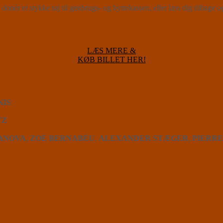
g donér et stykke tøj til genbrugs- og byttekassen, eller læn dig tilbag
LÆS MERE &
KØB BILLET HER!
KIS
TZ
VANOVA
,
ZOÉ BERNABÉU
,
ALEXANDER STÆGER
,
PIERRE