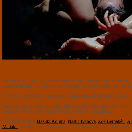
I en performance der tager verdens problemer seriøst – og trinnet vide
danseteknik, lader de vampyrerne forklare hvorfor en radikal ændring
For hvem andre end vampyrerne, det sande aristokrati, kan overskue de
Det er altid en nydelse at se den klassisk uddannede Alexander Stæ
hugtænderne, forklarer hvorfor revolutionen er uundgåelig.
Corpus ensemblet
Hazuki Kojima
,
Nastia Ivanova
,
Zoé Bernabéu
,
Al
Matiakis
har denne gang sammen med Christian Lollike ladet danserne 