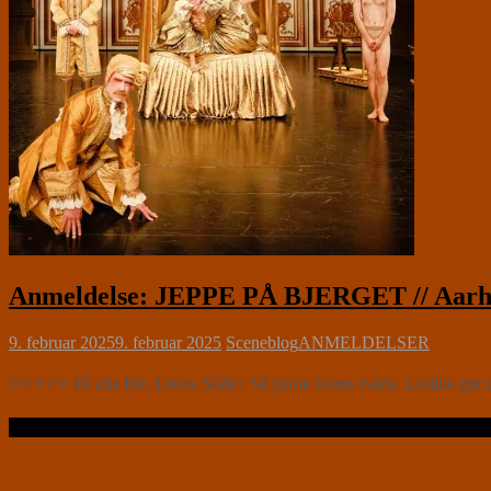
Anmeldelse: JEPPE PÅ BJERGET // Aarhus
9. februar 2025
9. februar 2025
Sceneblog
ANMELDELSER
⭐⭐⭐⭐⭐ På alle fire, Deres Nåde? Så gerne Deres Nåde. Lollike gør d
Læs videre …