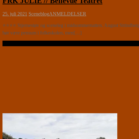
FRK JULIE // Bellevue Teatret
25. juli 2021
Sceneblog
ANMELDELSER
⭐⭐⭐⭐ Stjernestøv og sceneleg i midsommernatten. August Strindbergs k
bør være pensum i folkeskolen, men[…]
Læs videre …