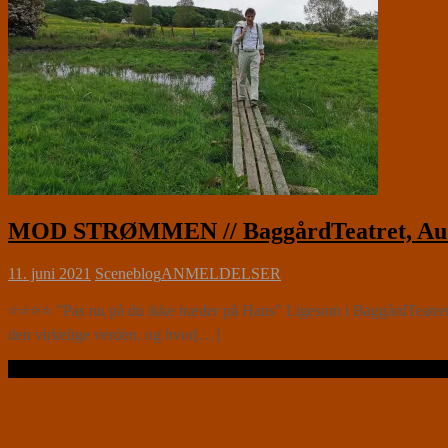
MOD STRØMMEN // BaggårdTeatret, Aud
11. juni 2021
Sceneblog
ANMELDELSER
⭐⭐⭐⭐ ”Pas nu på du ikke træder på Hans” Ligesom i BaggårdTeatre
den virkelige verden, og hvor[…]
Læs videre …